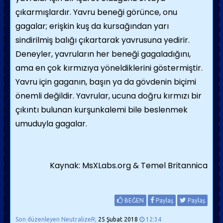
çıkarmışlardır. Yavru beneği görünce, onu
gagalar; erişkin kuş da kursağından yarı
sindirilmiş balığı çıkartarak yavrusuna yedirir.
Deneyler, yavruların her beneği gagaladı­ğını,
ama en çok kırmızıya yöneldiklerini göstermiştir.
Yavru için gaganın, başın ya da gövdenin biçimi
önemli değildir. Yavrular, ucuna doğru kırmızı bir
çıkıntı bulunan kur­şunkalemi bile beslenmek
umuduyla gagalar.
Kaynak: MsXLabs.org & Temel Britannica
BEĞEN
Paylaş
Paylaş
Son düzenleyen NeutralizeR;
25 Şubat 2018
12:34