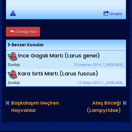
Cevapla
Cevap Yaz
Benzer Konular
İnce Gagalı Martı (Larus genei)
Zooloji
25 Haziran 2016 / _EKSELANS_
Kara Sırtlı Martı (Larus fuscus)
Zooloji
13 Mayıs 2013 / _EKSELANS_
Başkalaşım Geçiren
Ateş Böceği
Hayvanlar
(Lampyridae)