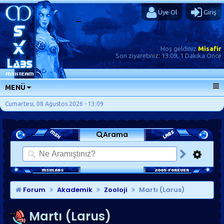
Üye Ol
Giriş
Hoş geldiniz
Misafir
Son ziyaretiniz:
13:09, 1 Dakika Önce
MENÜ
ANA SAYFA
Cumartesi, 08 Ağustos 2026 - 13:09
FORUMLAR
Arama
SORU-CEVAP
GÜNLÜKLER
SON MESAJLAR
KISAYOLLAR
Forum
Akademik
Zooloji
Martı (Larus)
Martı (Larus)