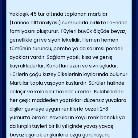
Yaklaşık 45 tür altında toplanan martılar
(Larinae altfamilyası) sumrularla birlikte La-ridae
familyasını oluşturur. Tüyleri büyük ölçüde beyaz,
genellikle gri ve siyah lekelidir. Hemen hemen
tümünün turuncu, pembe ya da sarımsı perdeli
ayakları vardır. Sağlam yapılı, kısa ve geniş
kuyrukludurlar. Kanatları uzun ve sivri uçludur.
Türlerin çoğu kuzey ülkelerinin kıyılarında bulunur.
Martılar top­lu yaşayan kuşlardır. Sürüler halinde
dolaşır ve koloniler halinde ürerler. Bulabildikleri
her çeşit maddeden yaptıkları düzensiz yuva­lara
dişiler çevreye uygun renklerle bezeli 2-3
yumurta bırakır. Yavruların koyu renk be­nekli ya
da kırçıllı tüyleri bir iki yıl içinde yavaş yavaş
beyazlaşarak erişkinlere özgü görünüşünü