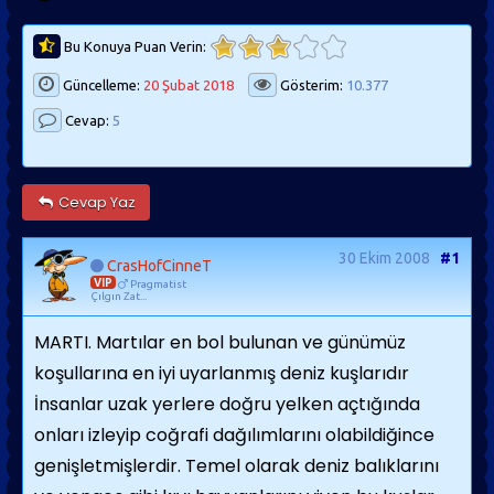
Bu Konuya Puan Verin:
Güncelleme:
20 Şubat 2018
Gösterim:
10.377
Cevap:
5
Cevap Yaz
30 Ekim 2008
#1
CrasHofCinneT
VIP
Pragmatist
Çılgın Zat...
MARTI. Martılar en bol bulunan ve günümüz
koşullarına en iyi uyarlanmış deniz kuşlarıdır
İnsanlar uzak yerlere doğru yelken açtığında
onları izleyip coğrafi dağılımlarını olabildiğin­ce
genişletmişlerdir. Temel olarak deniz ba­lıklarını