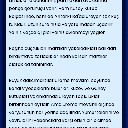
tırnaklarla do­nanmış parmakları ayaklarına
pençe görünü­şü verir. Hem Kuzey Kutup
Bölgesi'nde, hem de Antarktika'da üreyen tek kuş
türüdür. Uzun süre hızla ve yorulmadan uçabilir.
Yalnız yaşadığı gibi yalnız avlanmayı yeğler.
Peşine düştükleri martıları yakaladıkları ba­lıkları
bırakmaya zorladıklarından korsan martılar
olarak da tanınırlar.
Büyük dalıcımartılar üreme mevsimi bo­yunca
kendi yiyeceklerini bulurlar. Kuzey ve Güney
kutupları yakınlarında üreyen toplu­luklar
birbirinden ayrıdır. Ama üreme mevsi­mi dışında
yeryüzünün her yerine dağılırlar. Yumurtalarını ve
yavrularını yabancılara kar­şı etkin bir biçimde