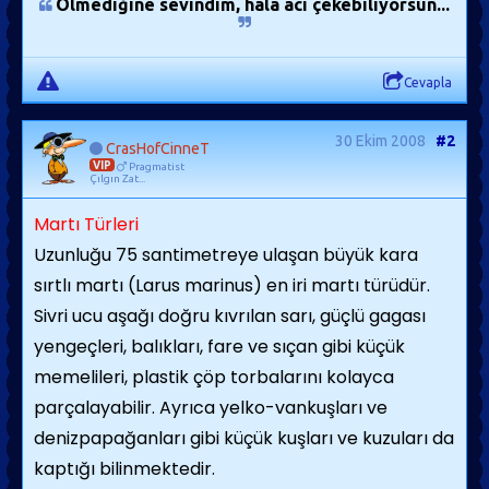
Ölmediğine sevindim, hala acı çekebiliyorsun...
Cevapla
30 Ekim 2008
#2
CrasHofCinneT
VIP
Pragmatist
Çılgın Zat...
Martı Türleri
Uzunluğu 75 santimetreye ulaşan büyük kara
sırtlı martı (Larus marinus) en iri martı türüdür.
Sivri ucu aşağı doğru kıvrılan sarı, güçlü gagası
yengeçleri, balıkları, fare ve sıçan gibi küçük
memelileri, plastik çöp tor­balarını kolayca
parçalayabilir. Ayrıca yelko-vankuşları ve
denizpapağanları gibi küçük kuşları ve kuzuları da
kaptığı bilinmektedir.