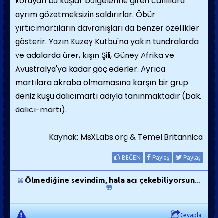
koruyan bu kuşlar bölge­lerine giren canlılara
ayrım gözetmeksizin saldırırlar. Öbür
yırtıcımartıların davranış­ları da benzer özellikler
gösterir. Yazın Ku­zey Kutbu'na yakın tundralarda
ve adalarda ürer, kışın Şili, Güney Afrika ve
Avustral­ya'ya kadar göç ederler. Ayrıca
martılara akraba olmamasına karşın bir grup
deniz kuşu dalıcımartı adıyla tanınmaktadır (bak.
dalıcı-martı).
Kaynak: MsXLabs.org & Temel Britannica
BEĞEN
Paylaş
Paylaş
Ölmediğine sevindim, hala acı çekebiliyorsun...
Cevapla