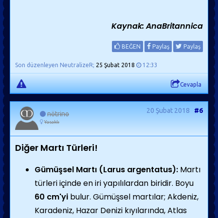
Kaynak: AnaBritannica
BEĞEN
Paylaş
Paylaş
Son düzenleyen NeutralizeR;
25 Şubat 2018
12:33
Cevapla
20 Şubat 2018
#6
nötrino
Yasaklı
Diğer Martı Türleri!
Gümüşsel Martı (Larus argentatus):
Martı
türleri içinde en iri yapılılardan biridir. Boyu
60 cm'yi
bulur. Gümüşsel martılar; Akdeniz,
Karadeniz, Hazar Denizi kıyılarında, Atlas