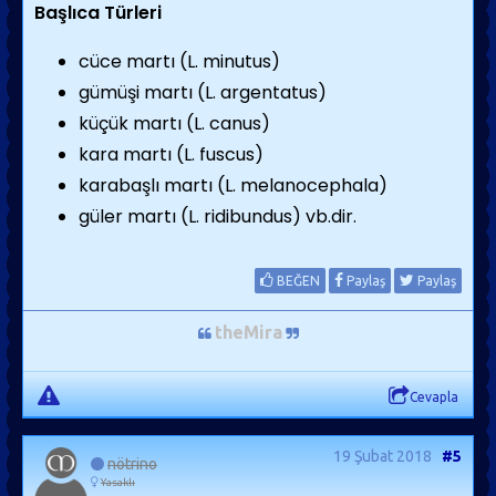
Başlıca Türleri
cüce martı (L. minutus)
gümüşi martı (L. argentatus)
küçük martı (L. canus)
kara martı (L. fuscus)
karabaşlı martı (L. melanocephala)
güler martı (L. ridibundus) vb.dir.
BEĞEN
Paylaş
Paylaş
theMira
Cevapla
19 Şubat 2018
#5
nötrino
Yasaklı