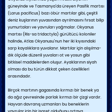
güneyinde ve Tasmanya'da üreyen Pasifik martısı
(Larus pacificus) bazı öbür martılar gibi, çeşitli
deniz kuşlarının yuvasından ayrılmasını fırsat bilip
yumurtaları ve yavruları yağmalar. Okyanus
martısı (Ris-sa tridactyla) gürültücü koloniler
halinde, Atlas Okyanusu'nun her iki kıyısındaki
sarp kayalıklara yuvalanır. Martılar için alışılma­
dık ölçüde düzenli yuvaları ot ve yosun gibi
bitkisel maddelerden oluşur. Ayaklarının si­yah
olması da bu türün dikkat çeken özellikle­ri
arasındadır.
Birçok martının gagasında kırmızı bir be­nek ya
da ağız çevresinde parlak kırmızı bir çizgi vardır.
Hayvan davranış uzmanları bu beneklerin
yavrular için bir işaret olduğunu ortaya