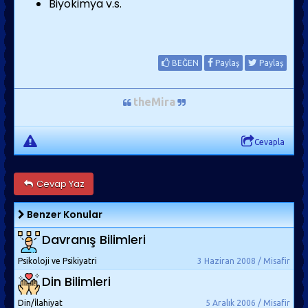
Biyokimya v.s.
BEĞEN
Paylaş
Paylaş
theMira
Cevapla
Cevap Yaz
Benzer Konular
Davranış Bilimleri
Psikoloji ve Psikiyatri
3 Haziran 2008 / Misafir
Din Bilimleri
Din/İlahiyat
5 Aralık 2006 / Misafir