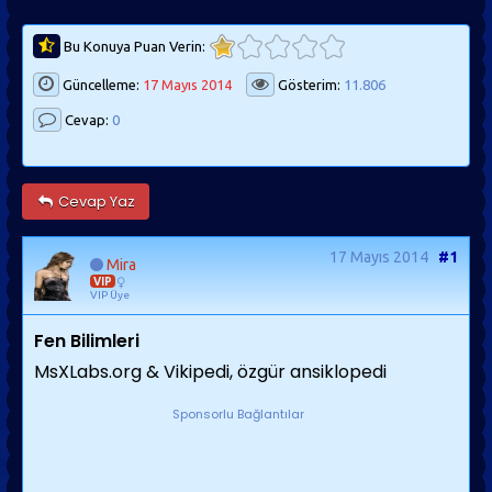
Bu Konuya Puan Verin:
Güncelleme:
17 Mayıs 2014
Gösterim:
11.806
Cevap:
0
Cevap Yaz
17 Mayıs 2014
#1
Mira
VIP
VIP Üye
Fen Bilimleri
MsXLabs.org & Vikipedi, özgür ansiklopedi
Sponsorlu Bağlantılar