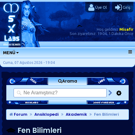
Üye Ol
Giriş
Hoş geldiniz
Misafir
Son ziyaretiniz:
19:04, 1 Dakika Önce
MENÜ
ANA SAYFA
Cuma, 07 Ağustos 2026 - 19:04
FORUMLAR
Arama
SORU-CEVAP
GÜNLÜKLER
SON MESAJLAR
KISAYOLLAR
Forum
Ansiklopedi
Akademik
Fen Bilimleri
Fen Bilimleri