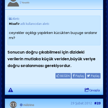
Yasaklı
Alıntı
Misafir
adlı kullanıcıdan alıntı
ceyrekler açıklıgı yapılırken kücükten buyuge sıralanır
mı?
Sonucun doğru çıkabilmesi için dizideki
verilerin mutlaka küçük veriden,büyük veriye
doğru sıralanması gerekiyordur.
BEĞEN
Paylaş
Paylaş
Cevapla
29 Şubat 2012
#20
nötrino