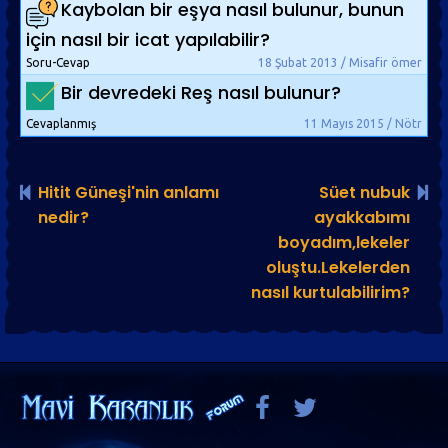
Kaybolan bir eşya nasıl bulunur, bunun
için nasıl bir icat yapılabilir?
Soru-Cevap
18 Şubat 2013 / Misafir ömer
Bir devredeki Reş nasıl bulunur?
Cevaplanmış
11 Mayıs 2015 / Nötr
Hitit Güneşi'nin anlamı
Süet nubuk
nedir?
ayakkabımı
boyadım,lekeler
oluştu.Lekelerden
nasıl kurtulabilirim?