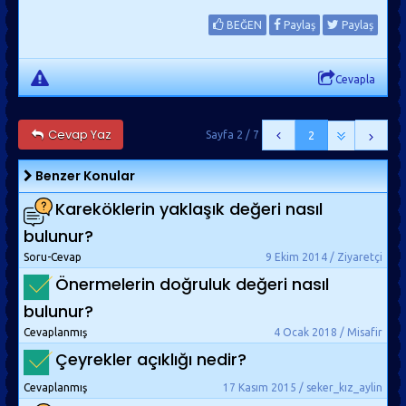
BEĞEN
Paylaş
Paylaş
Cevapla
Cevap Yaz
Sayfa 2 / 7
2
Benzer Konular
Kareköklerin yaklaşık değeri nasıl
bulunur?
Soru-Cevap
9 Ekim 2014 / Ziyaretçi
Önermelerin doğruluk değeri nasıl
bulunur?
Cevaplanmış
4 Ocak 2018 / Misafir
Çeyrekler açıklığı nedir?
Cevaplanmış
17 Kasım 2015 / seker_kız_aylin