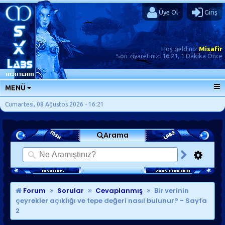
Üye Ol
Giriş
Hoş geldiniz
Misafir
Son ziyaretiniz:
16:21, 1 Dakika Önce
MENÜ
ANA SAYFA
Cumartesi, 08 Ağustos 2026 - 16:21
FORUMLAR
Arama
SORU-CEVAP
GÜNLÜKLER
SON MESAJLAR
KISAYOLLAR
Forum
Sorular
Cevaplanmış
Bir verinin
çeyrekler açıklığı ve tepe değeri nasıl bulunur?
- Sayfa
2