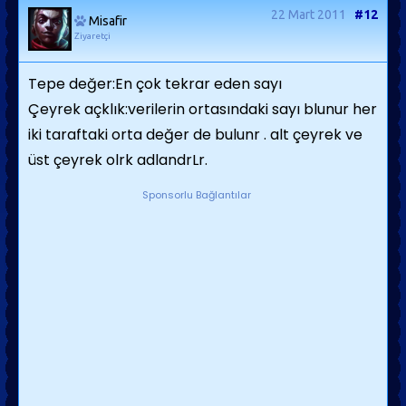
22 Mart 2011
#12
Misafir
Ziyaretçi
Tepe değer:En çok tekrar eden sayı
Çeyrek açklık:verilerin ortasındaki sayı blunur her
iki taraftaki orta değer de bulunr . alt çeyrek ve
üst çeyrek olrk adlandrLr.
Sponsorlu Bağlantılar