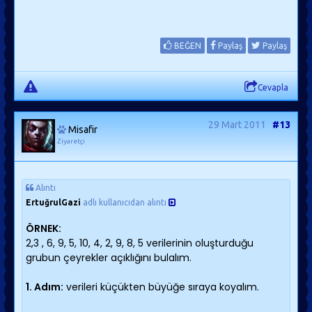
BEĞEN
Paylaş
Paylaş
Cevapla
29 Mart 2011
#13
Misafir
Ziyaretçi
Alıntı
ErtuğrulGazi
adlı kullanıcıdan alıntı
ÖRNEK:
2,3 , 6, 9, 5, 10, 4, 2, 9, 8, 5 verilerinin oluşturduğu
grubun çeyrekler açıklığını bulalım.
1. Adım:
verileri küçükten büyüğe sıraya koyalım.