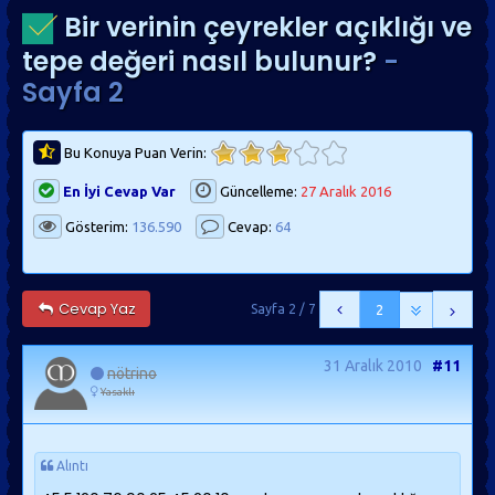
Bir verinin çeyrekler açıklığı ve
tepe değeri nasıl bulunur?
-
Sayfa 2
Bu Konuya Puan Verin:
En İyi Cevap Var
Güncelleme:
27 Aralık 2016
Gösterim:
136.590
Cevap:
64
Cevap Yaz
Sayfa 2 / 7
2
31 Aralık 2010
#11
nötrino
Yasaklı
Alıntı