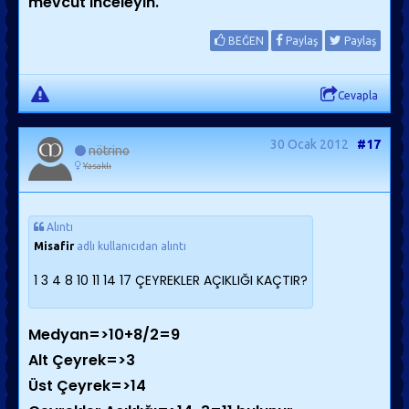
mevcut inceleyin.
BEĞEN
Paylaş
Paylaş
Cevapla
30 Ocak 2012
#17
nötrino
Yasaklı
Alıntı
Misafir
adlı kullanıcıdan alıntı
1 3 4 8 10 11 14 17 ÇEYREKLER AÇIKLIĞI KAÇTIR?
Medyan=>10+8/2=9
Alt Çeyrek=>3
Üst Çeyrek=>14