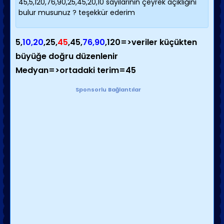
45,5,120,76,90,25,45,20,10 sayılarının çeyrek açıklığını
bulur musunuz ? teşekkür ederim
5,
10,20
,25,
45
,45,
76,90
,120=>veriler küçükten
büyüğe doğru düzenlenir
Medyan=>ortadaki terim=45
Sponsorlu Bağlantılar