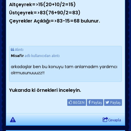
Altçeyrek=>15(20+10/2=15)
Üstçeyrek=>83(76+90/2=83)
Çeyrekler Açıklığı=>83-15=68 bulunur.
Alıntı
Misafir
adlı kullanıcıdan alıntı
arkadaşlar ben bu konuyu tam anlamadım yardımcı
olrmusunuuuzz!!
Yukarıda ki örnekleri inceleyin.
BEĞEN
Paylaş
Paylaş
Cevapla