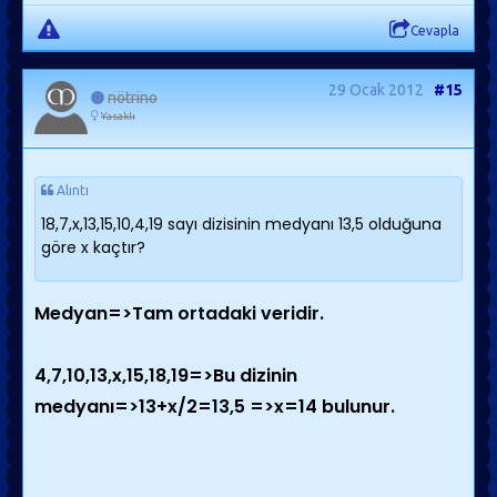
Cevapla
29 Ocak 2012
#15
nötrino
Yasaklı
Alıntı
18,7,x,13,15,10,4,19 sayı dizisinin medyanı 13,5 olduğuna
göre x kaçtır?
Medyan=>Tam ortadaki veridir.
4,7,10,13,x,15,18,19=>Bu dizinin
medyanı=>13+x/2=13,5 =>x=14 bulunur.