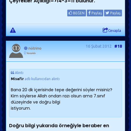
Çeyrekler Açıklığı=>14-3=11 bulunur.
BEĞEN
Paylaş
Paylaş
Cevapla
16 Şubat 2012
#18
nötrino
Yasaklı
Alıntı
Misafir
adlı kullanıcıdan alıntı
Bana 20 dk içerisinde tepe değerini söyler misiniz?
Kim söylerse Allah ondan razı olsun ama 7.sınıf
düzeyinde ve doğru bilgi
istiyorum.
Doğru bilgi yukarıda örneğiyle beraber en