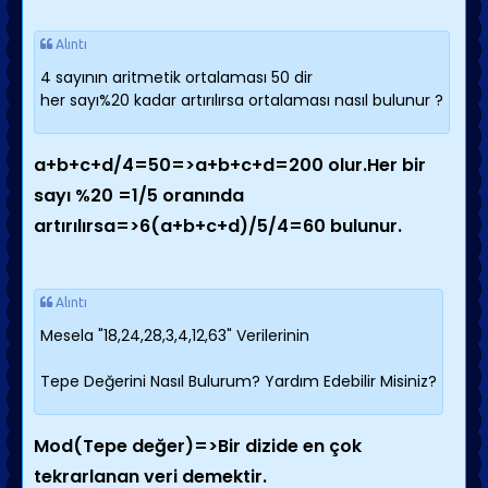
Alıntı
4 sayının aritmetik ortalaması 50 dir
her sayı%20 kadar artırılırsa ortalaması nasıl bulunur ?
a+b+c+d/4=50=>a+b+c+d=200 olur.Her bir
sayı %20 =1/5 oranında
artırılırsa=>6(a+b+c+d)/5/4=60 bulunur.
Alıntı
Mesela "18,24,28,3,4,12,63" Verilerinin
Tepe Değerini Nasıl Bulurum? Yardım Edebilir Misiniz?
Mod(Tepe değer)=>Bir dizide en çok
tekrarlanan veri demektir.