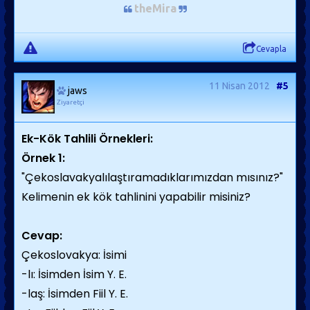
theMira
Cevapla
11 Nisan 2012
#5
jaws
Ziyaretçi
Ek-Kök Tahlili Örnekleri:
Örnek 1:
"Çekoslavakyalılaştıramadıklarımızdan mısınız?"
Kelimenin ek kök tahlinini yapabilir misiniz?
Cevap:
Çekoslovakya: İsimi
-lı: İsimden İsim Y. E.
-laş: İsimden Fiil Y. E.