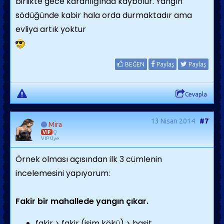
birlikte gece karanlığında kaybolur. Yangın
södüğünde kabir hala orda durmaktadır ama
evliya artık yoktur
BEĞEN
Paylaş
Paylaş
Cevapla
13 Nisan 2014
#7
Mira
VIP
VIP Üye
Örnek olması açısından ilk 3 cümlenin
incelemesini yapıyorum:
Fakir bir mahallede yangın çıkar.
fakir > fakir (isim kökü) > basit