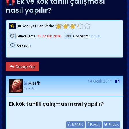
Ek ve kök tahlil çalışması
nasıl yapılır?
Bu Konuya Puan Verin:
Güncelleme:
15 Aralık 2016
Gösterim:
39.840
Cevap:
7
Cevap Yaz
14 Ocak 2011
#1
Misafir
Ziyaretçi
Ek kök tahlili çalışması nasıl yapılır?
BEĞEN
Paylaş
Paylaş