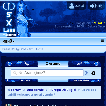
Üye Ol
Giriş
Hoş geldiniz
Misafir
Son ziyaretiniz:
16:08, 1 Dakika Önce
MENÜ
ANA SAYFA
Pazar, 09 Ağustos 2026 - 16:08
FORUMLAR
Arama
SORU-CEVAP
GÜNLÜKLER
SON MESAJLAR
KISAYOLLAR
Forum
Akademik
Türkçe Dil Bilgisi
Ek ve kök
tahlil çalışması nasıl yapılır?