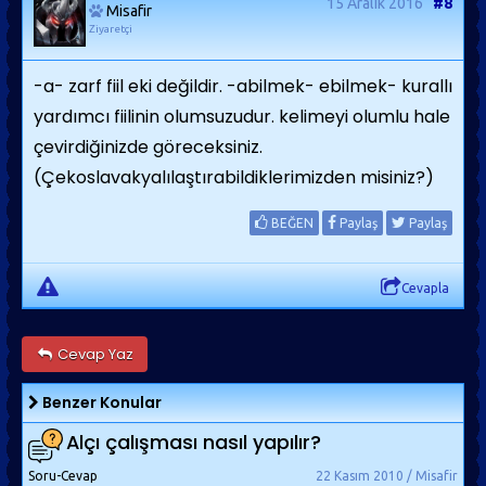
15 Aralık 2016
#8
Misafir
Ziyaretçi
-a- zarf fiil eki değildir. -abilmek- ebilmek- kurallı
yardımcı fiilinin olumsuzudur. kelimeyi olumlu hale
çevirdiğinizde göreceksiniz.
(Çekoslavakyalılaştırabildiklerimizden misiniz?)
BEĞEN
Paylaş
Paylaş
Cevapla
Cevap Yaz
Benzer Konular
Alçı çalışması nasıl yapılır?
Soru-Cevap
22 Kasım 2010 / Misafir