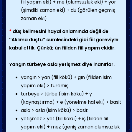
fiil yapım eki) + me (olumsuzluk eki) + yor
(şimdiki zaman eki) + du (görülen geçmiş
zaman eki)
*
düş kelimesini hayal anlamında değil de
''Aklıma düştü'' cümlesindeki gibi fiil göreviyle
kabul ettik. Çünkü; ün fiilden fiil yapım ekidir.
Yangın türbeye asla yetişmez diye inanırlar.
yangın > yan (fiil kökü) + gın (fiilden isim
yapım eki) > türemiş
türbeye > türbe (isim kökü) + y
(kaynaştırma) + e (yönelme hal eki) > basit
asla > asla (isim kökü) > basit
yetişmez > yet (fiil kökü) + iş (fiilden fiil
yapım eki) + mez (geniş zaman olumsuzluk