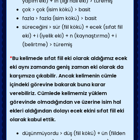
yapım eki) + ın (ilgi hali eki) > türemiş
çok > çok (isim kökü) > basit
fazla > fazla (isim kökü) > basit
süreceğini > sür (fiil kökü) + ecek (sıfat fiil
eki) + i (iyelik eki) + n (kaynaştırma) + i
(belirtme) > türemiş
*
Bu kelimede sıfat fiil eki olarak aldığımız ecek
eki aynı zamanda geniş zaman eki olarak da
karşımıza çıkabilir. Ancak kelimenin cümle
içindeki görevine bakarak buna karar
verebiliriz. Cümlede kelimemiz yüklem
görevinde olmadığından ve üzerine isim hal
ekleri aldığından dolayı ecek ekini sıfat fiil eki
olarak kabul ettik.
düşünmüyordu > düş (fiil kökü) + ün (fiilden