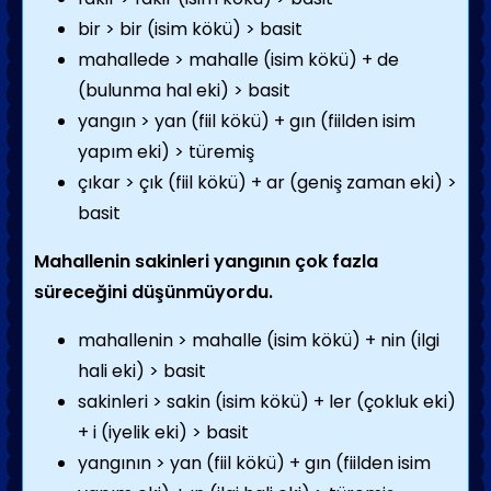
bir > bir (isim kökü) > basit
mahallede > mahalle (isim kökü) + de
(bulunma hal eki) > basit
yangın > yan (fiil kökü) + gın (fiilden isim
yapım eki) > türemiş
çıkar > çık (fiil kökü) + ar (geniş zaman eki) >
basit
Mahallenin sakinleri yangının çok fazla
süreceğini düşünmüyordu.
mahallenin > mahalle (isim kökü) + nin (ilgi
hali eki) > basit
sakinleri > sakin (isim kökü) + ler (çokluk eki)
+ i (iyelik eki) > basit
yangının > yan (fiil kökü) + gın (fiilden isim