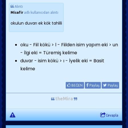
Alıntı
Misafir
adlı kullanıcıdan alıntı
okulun duvarı ek kök tahlili
oku - Fiil kökü > l - Fiilden isim yapım eki > un
- İlgi eki = Türemiş kelime
duvar - isim kökü > ı - İyelik eki = Basit
kelime
BEĞEN
Paylaş
Paylaş
theMira
Cevapla