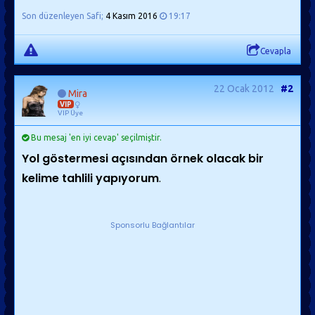
Son düzenleyen Safi;
4 Kasım 2016
19:17
Cevapla
22 Ocak 2012
#2
Mira
VIP
VIP Üye
Bu mesaj 'en iyi cevap' seçilmiştir.
Yol göstermesi açısından örnek olacak bir
kelime tahlili yapıyorum
.
Sponsorlu Bağlantılar