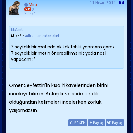
11 Nisan 2012
#4
Mira
VIP
VIP Üye
Alıntı
Misafir
adlı kullanıcıdan alıntı
7 sayfalık bir metinde ek kök tahlili yapmam gerek
7 sayfalık bir metin önerebilirmisiniz yada nasıl
yapacam :/
Ömer Seyfettin'in kısa hikayelerinden birini
inceleyebilirsin.
Anlaşılır ve sade bir dili
olduğundan kelimeleri incelerken zorluk
yaşamazsın.
BEĞEN
Paylaş
Paylaş