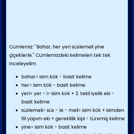
Cümlemiz:
''Bahar, her yeri süslemeli yine
çiçeklerle.''
Cümlemizdeki kelimeleri tek tek
inceleyelim.
bahar> isim kök - basit kelime
her> isim kök - basit kelime
yeri> yer - i> isim kök + 3. tekil iyelik eki -
basit kelime
süslemeli> süs - le - meli> isim kök + isimden
fiil yapım eki + gereklilik kipi - türemiş kelime
yine> isim kök - basit kelime