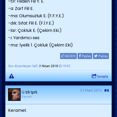
-tır: Fiilden Fiil Y. E.
-a: Zarf Fiil E.
-ma: Olumsuzluk E. (F.F.Y.E.)
-dık: Sıfat Fiil E. (F.İ.Y.E.)
-lar: Çokluk E. (Çekim Eki.)
-ı: Yardımcı ses
-mız: İyelik 1. Çokluk (Çekim Eki)
BEĞEN
Paylaş
Paylaş
Son düzenleyen Safi;
3 Nisan 2018
19:05
Cevapla
31 Mart 2013
#6
trk tprk
Ziyaretçi
Keramet