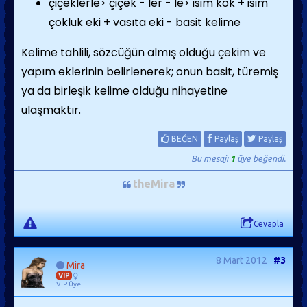
çiçeklerle> çiçek - ler - le> isim kök + isim
çokluk eki + vasıta eki - basit kelime
Kelime tahlili, sözcüğün almış olduğu çekim ve
yapım eklerinin belirlenerek; onun basit, türemiş
ya da birleşik kelime olduğu nihayetine
ulaşmaktır.
BEĞEN
Paylaş
Paylaş
Bu mesajı
1
üye beğendi.
theMira
Cevapla
8 Mart 2012
#3
Mira
VIP
VIP Üye