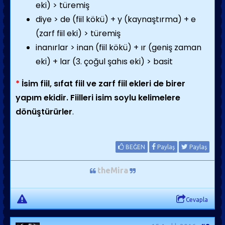
eki) > türemiş
diye > de (fiil kökü) + y (kaynaştırma) + e
(zarf fiil eki) > türemiş
inanırlar > inan (fiil kökü) + ır (geniş zaman
eki) + lar (3. çoğul şahıs eki) > basit
*
İsim fiil, sıfat fiil ve zarf fiil ekleri de birer
yapım ekidir. Fiilleri isim soylu kelimelere
dönüştürürler
.
BEĞEN
Paylaş
Paylaş
theMira
Cevapla