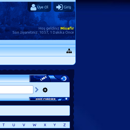
Üye Ol
Giriş
Hoş geldiniz
Misafir
Son ziyaretiniz:
10:57, 1 Dakika Önce
T
U
V
W
X
Y
Z