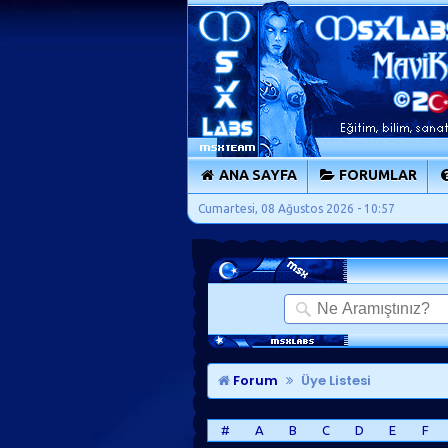
ANA SAYFA
FORUMLAR
Cumartesi, 08 Ağustos 2026 - 10:57
Forum
Üye Listesi
#
A
B
C
D
E
F