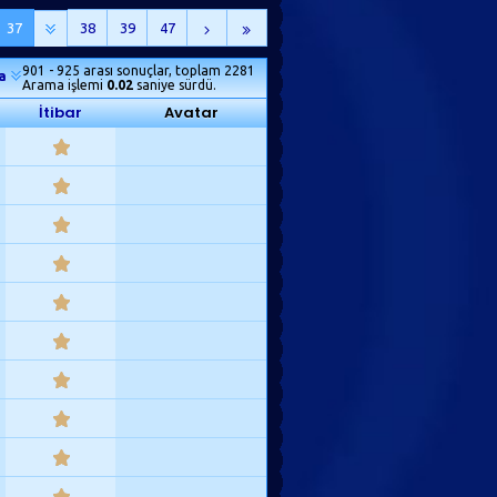
37
38
39
47
901 - 925 arası sonuçlar, toplam 2281
a
Arama işlemi
0.02
saniye sürdü.
İtibar
Avatar