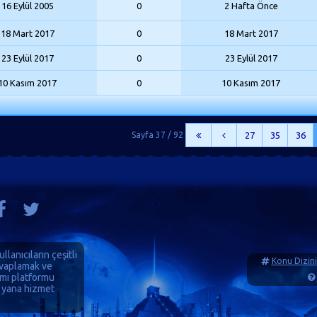
16 Eylül 2005
0
2 Hafta Önce
18 Mart 2017
0
18 Mart 2017
23 Eylül 2017
0
23 Eylül 2017
10 Kasım 2017
0
10 Kasım 2017
Sayfa 37 / 92
27
35
36
ullanıcıların çeşitli
Konu Dizini
cevaplamak ve
ımı platformu
 yana hizmet