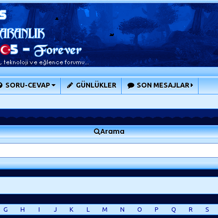
SORU-CEVAP
GÜNLÜKLER
SON MESAJLAR
Arama
G
H
I
J
K
L
M
N
O
P
Q
R
S