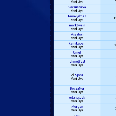
Yeni Üye
Versusnirva
Yeni Üye
temelyilmaz
1
Yeni Üye
marktwain
Yeni Üye
Asyahan
Yeni Üye
kamikapan
3
Yeni Üye
Umut
Yeni Üye
ahmetfaal
Yeni Üye
SpeX
Yeni Üye
BeyzaNur
Yeni Üye
eda ışıldak
Yeni Üye
Merdan
Yeni Üye