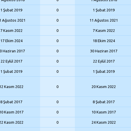
1 Şubat 2019
0
1 Şubat 2019
1 Ağustos 2021
0
11 Ağustos 2021
7 Kasım 2022
0
7 Kasım 2022
17 Ekim 2024
0
18 Ekim 2024
0 Haziran 2017
0
30 Haziran 2017
22 Eylül 2017
0
22 Eylül 2017
1 Şubat 2019
0
1 Şubat 2019
12 Kasım 2022
0
20 Kasım 2022
8 Şubat 2017
0
8 Şubat 2017
10 Kasım 2017
0
10 Kasım 2017
22 Kasım 2022
0
24 Kasım 2022