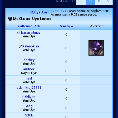
Sayfa 51 / 92
51
1251 - 1275 arası sonuçlar, toplam 2281
Üye Ara
Arama işlemi
0.02
saniye sürdü.
MsXLabs: Üye Listesi
Kullanıcı Adı
Mesaj
Avatar
baran yılmaz
0
Yeni Üye
Kalenokisa
0
Yeni Üye
dorbey
0
Yeni Üye
auditor
0
Kayıtlı Üye
halil
0
Yeni Üye
eslemkrt123321
0
Yeni Üye
P3hlivan
0
Yeni Üye
Gangi
0
Yeni Üye
G3CE
0