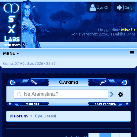
Üye Ol
Giriş
Hoş geldiniz
Misafir
Son ziyaretiniz:
22:56, 1 Dakika Önce
MENÜ
ANA SAYFA
Cuma, 07 Ağustos 2026 - 22:56
FORUMLAR
Arama
SORU-CEVAP
GÜNLÜKLER
SON MESAJLAR
KISAYOLLAR
Forum
Üye Listesi