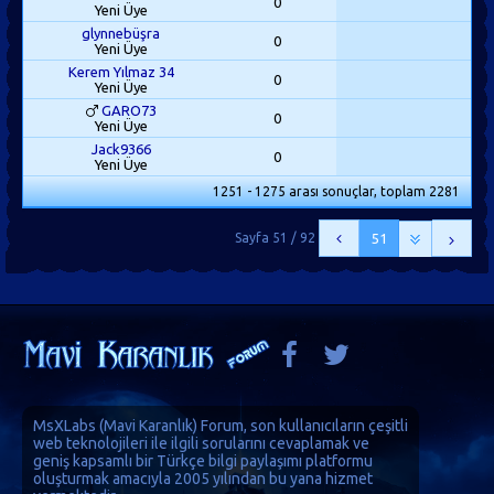
0
Yeni Üye
glynnebüşra
0
Yeni Üye
Kerem Yılmaz 34
0
Yeni Üye
GARO73
0
Yeni Üye
Jack9366
0
Yeni Üye
1251 - 1275 arası sonuçlar, toplam 2281
Sayfa 51 / 92
51
MsXLabs (
Mavi Karanlık
)
Forum
, son kullanıcıların çeşitli
web teknolojileri ile ilgili sorularını cevaplamak ve
geniş kapsamlı bir Türkçe bilgi paylaşımı platformu
oluşturmak amacıyla 2005 yılından bu yana hizmet