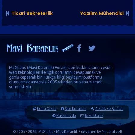
Ticari Sekreterlik
Yazılım Mühendisi
MsXLabs (
Mavi Karanlık
)
Forum
, son kullanıcıların çeşitli
web teknolojileri ile ilgili sorularını cevaplamak ve
geniş kapsamlı bir Türkçe bilgi paylaşımı platformu
oluşturmak amacıyla 2005 yılından bu yana hizmet
vermektedir.
Konu Dizini
Site Kuralları
Gizlilik ve Şartlar
Hakkımızda
Bize Ulaşın
2005 - 2026, MsXLabs - MaviKaranlık / designed by
NeutralizeR