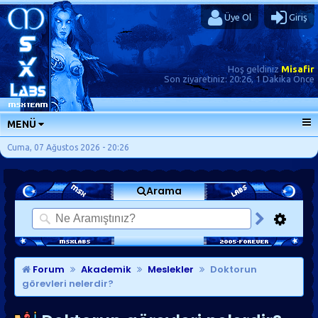
Üye Ol
Giriş
Hoş geldiniz
Misafir
Son ziyaretiniz:
20:26, 1 Dakika Önce
MENÜ
ANA SAYFA
Cuma, 07 Ağustos 2026 - 20:26
FORUMLAR
Arama
SORU-CEVAP
GÜNLÜKLER
SON MESAJLAR
KISAYOLLAR
Forum
Akademik
Meslekler
Doktorun
görevleri nelerdir?