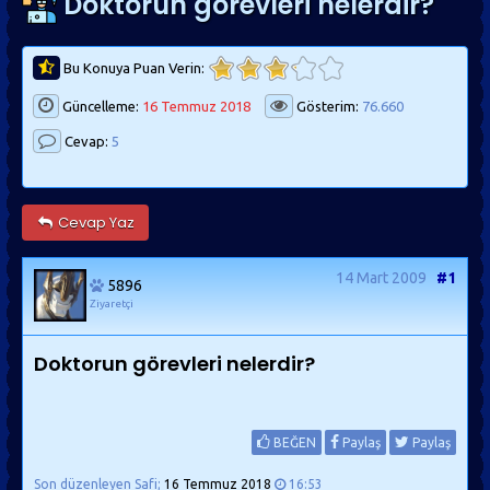
Doktorun görevleri nelerdir?
Bu Konuya Puan Verin:
Güncelleme:
16 Temmuz 2018
Gösterim:
76.660
Cevap:
5
Cevap Yaz
14 Mart 2009
#1
5896
Ziyaretçi
Doktorun görevleri nelerdir?
BEĞEN
Paylaş
Paylaş
Son düzenleyen Safi;
16 Temmuz 2018
16:53