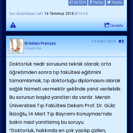
BEĞEN
Paylaş
Paylaş
Son düzenleyen Safi;
16 Temmuz 2018
16:54
Cevapla
14 Mart 2009
#3
Keten Prenses
Kayıtlı Üye
Doktorluk nedir sorusuna teknik olarak; orta
öğretimden sonra tıp fakültesi eğitimini
tamamlamak, tıp doktorluğu diplomasını alarak
sağlık hizmeti vermektir şeklinde yanıt verilebilir.
Bu sorunun başka yanıtları da vardır. Mersin
Üniversitesi Tıp Fakültesi Dekanı Prof. Dr. Güliz
İkizoğlu, 14 Mart Tıp Bayramı Konuşması’nda
bakın nasıl yanıtlamış bu soruyu.
“Doktorluk, hakkında en çok yazılıp çizilen,