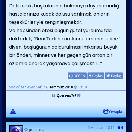
Doktorluk, başkalarının bakmaya dayanamadığı
hastalarınıza kucak dolusu sarılmak, onların
teşekkürleriyle zenginleşmektir.
Ve hepsinden ötesi bugün güzel yurdumuzda
doktorluk, “Beni Türk hekimlerine emanet ediniz”
diyen, boşluğunun doldurulması imkansız büyük
bir önderi, minnet ve her geçen gün artan bir
özlemle anarak yaşamaya çalışmaktır…”
BEĞEN
Paylaş
Paylaş
Son düzenleyen Safi;
16 Temmuz 2018
19:38
Quo vadis?
Cevapla
6 Haziran 2011
#4
pesimist