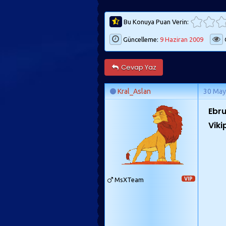
Bu Konuya Puan Verin:
Güncelleme:
9 Haziran 2009
Cevap Yaz
Kral_Aslan
30 May
Ebr
Viki
MsXTeam
VIP