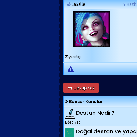
LaSalle
9 Hazi
Ziyaretçi
Cevap Yaz
Benzer Konular
Destan Nedir?
Edebiyat
Doğal destan ve yapay 