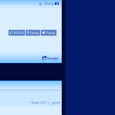
Mesaj
#3
BEĞEN
Paylaş
Paylaş
Cevapla
7 Nisan 2017 / _green