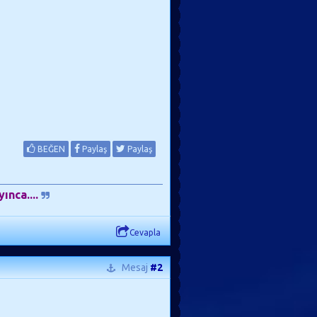
BEĞEN
Paylaş
Paylaş
ınca....
Cevapla
Mesaj
#2