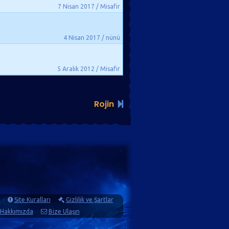
7 Nisan 2017 / Misafir
4 Nisan 2017 / nünü
5 Aralık 2012 / Misafir
Rojin
Site Kuralları
Gizlilik ve Şartlar
Hakkımızda
Bize Ulaşın