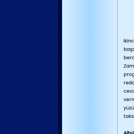
ikin
başa
bera
Zama
prog
redd
ceva
verm
yüzü
taks
Albü