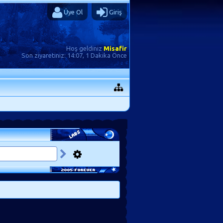
Üye Ol
Giriş
Hoş geldiniz
Misafir
Son ziyaretiniz:
14:07, 1 Dakika Önce