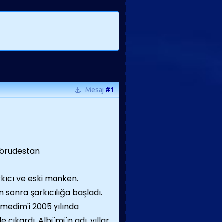
Mesaj
#1
rkıcı ve eski manken.
 sonra şarkıcılığa başladı.
medim'i 2005 yılında
e çıkardı. Albümün adı, yıllar