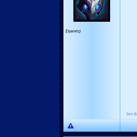
Ziyaretçi
Son d