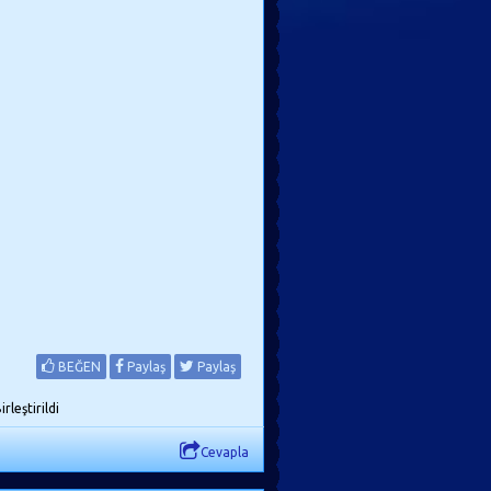
BEĞEN
Paylaş
Paylaş
leştirildi
Cevapla