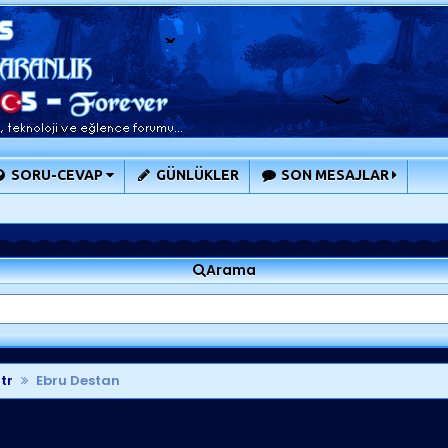
SORU-CEVAP
GÜNLÜKLER
SON MESAJLAR
Arama
tr
Ebru Destan