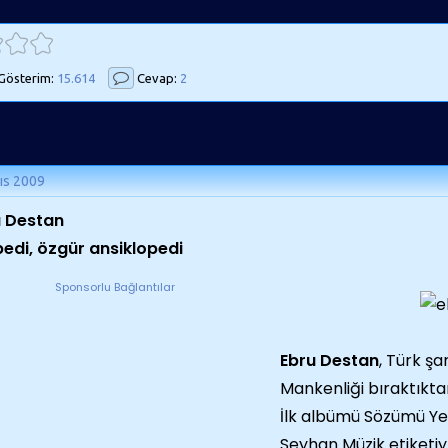
Gösterim:
15.614
Cevap:
2
ıs 2009
u Destan
pedi, özgür ansiklopedi
Sponsorlu Bağlantılar
Ebru Destan
, Türk şa
Mankenliği bıraktıktan
İlk albümü Sözümü Ye
Seyhan Müzik etiketiyl