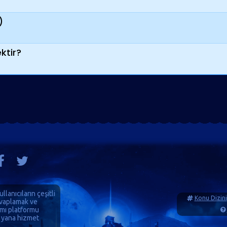
)
ktir?
ullanıcıların çeşitli
Konu Dizini
cevaplamak ve
ımı platformu
 yana hizmet