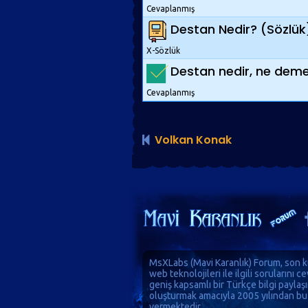
Cevaplanmış
Destan Nedir? (Sözlük
X-Sözlük
Destan nedir, ne deme
Cevaplanmış
Volkan Konak
MsXLabs (
Mavi Karanlık
)
Forum
, son k
web teknolojileri ile ilgili sorularını 
geniş kapsamlı bir Türkçe bilgi paylaş
oluşturmak amacıyla 2005 yılından bu
vermektedir.