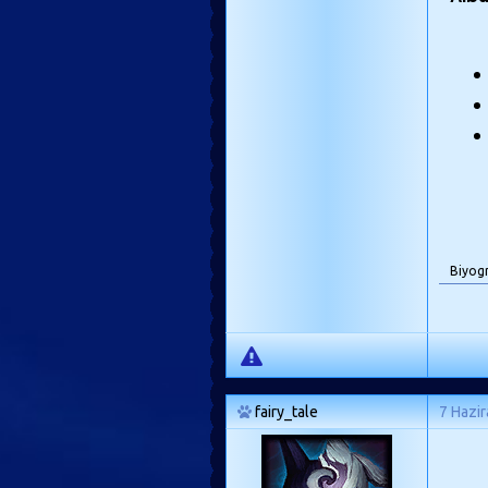
Biyog
fairy_tale
7 Hazi