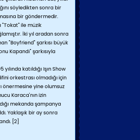
ını söyledikten sonra bir
masına bir göndermedir.
 "Tokat" ile müzik
lamıştır. İki yıl aradan sonra
nan "Boyfriend" şarkısı büyük
Konu Kapandı" şarkısıyla
ılında katıldığı Işın Show
fini orkestrası olmadığı için
yı önermesine yine olumsuz
ucu Karaca'nın izin
 aldığı mekanda şampanya
ı. Yaklaşık bir ay sonra
andı. [2]