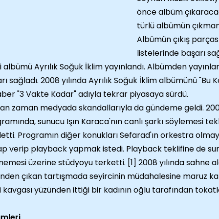
önce albüm çıkaracağ
türlü albümün çıkma
Albümün çıkış parçası
listelerinde başarı sağ
ci albümü Ayrılık Soğuk İklim yayınlandı. Albümden yayınla
rı sağladı. 2008 yılında Ayrılık Soğuk İklim albümünü "Bu 
ber "3 Vakte Kadar" adıyla tekrar piyasaya sürdü.
n zaman medyada skandallarıyla da gündeme geldi. 2005 y
ramında, sunucu Işın Karaca'nın canlı şarkı söylemesi tekli
etti. Programın diğer konukları Sefarad'ın orkestra olma
p verip playback yapmak istedi. Playback teklifine de sun
emesi üzerine stüdyoyu terketti. [1] 2008 yılında sahne
nden çıkan tartışmada seyircinin müdahalesine maruz kald
i kavgası yüzünden ittiği bir kadının oğlu tarafından tokatl
mleri