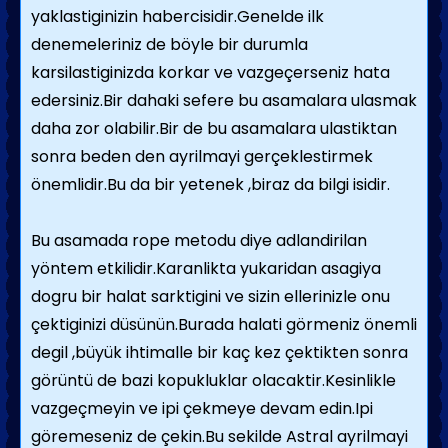
yaklastiginizin habercisidir.Genelde ilk
denemeleriniz de böyle bir durumla
karsilastiginizda korkar ve vazgeçerseniz hata
edersiniz.Bir dahaki sefere bu asamalara ulasmak
daha zor olabilir.Bir de bu asamalara ulastiktan
sonra beden den ayrilmayi gerçeklestirmek
önemlidir.Bu da bir yetenek ,biraz da bilgi isidir.
Bu asamada rope metodu diye adlandirilan
yöntem etkilidir.Karanlikta yukaridan asagiya
dogru bir halat sarktigini ve sizin ellerinizle onu
çektiginizi düsünün.Burada halati görmeniz önemli
degil ,büyük ihtimalle bir kaç kez çektikten sonra
görüntü de bazi kopukluklar olacaktir.Kesinlikle
vazgeçmeyin ve ipi çekmeye devam edin.Ipi
göremeseniz de çekin.Bu sekilde Astral ayrilmayi