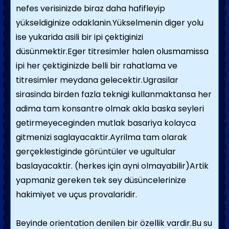
nefes verisinizde biraz daha hafifleyip
yükseldiginize odaklanin.Yükselmenin diger yolu
ise yukarida asili bir ipi çektiginizi
düsünmektir.Eger titresimler halen olusmamissa
ipi her çektiginizde belli bir rahatlama ve
titresimler meydana gelecektir.Ugrasilar
sirasinda birden fazla teknigi kullanmaktansa her
adima tam konsantre olmak akla baska seyleri
getirmeyeceginden mutlak basariya kolayca
gitmenizi saglayacaktir.Ayrilma tam olarak
gerçeklestiginde görüntüler ve ugultular
baslayacaktir. (herkes için ayni olmayabilir)Artik
yapmaniz gereken tek sey düsüncelerinize
hakimiyet ve uçus provalaridir.
Beyinde orientation denilen bir özellik vardir.Bu su