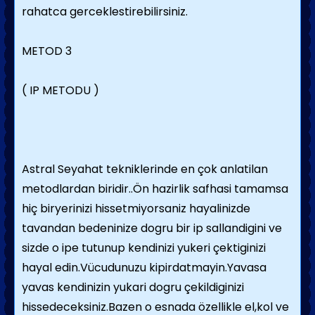
rahatca gerceklestirebilirsiniz.
METOD 3
( IP METODU )
Astral Seyahat tekniklerinde en çok anlatilan
metodlardan biridir..Ön hazirlik safhasi tamamsa
hiç biryerinizi hissetmiyorsaniz hayalinizde
tavandan bedeninize dogru bir ip sallandigini ve
sizde o ipe tutunup kendinizi yukeri çektiginizi
hayal edin.Vücudunuzu kipirdatmayin.Yavasa
yavas kendinizin yukari dogru çekildiginizi
hissedeceksiniz.Bazen o esnada özellikle el,kol ve