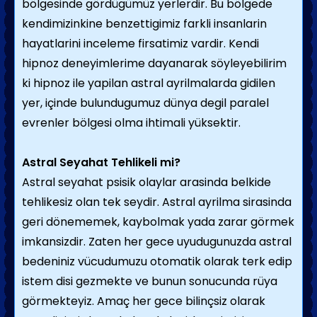
bölgesinde gördügümüz yerlerdir. Bu bölgede
kendimizinkine benzettigimiz farkli insanlarin
hayatlarini inceleme firsatimiz vardir. Kendi
hipnoz deneyimlerime dayanarak söyleyebilirim
ki hipnoz ile yapilan astral ayrilmalarda gidilen
yer, içinde bulundugumuz dünya degil paralel
evrenler bölgesi olma ihtimali yüksektir.
Astral Seyahat Tehlikeli mi?
Astral seyahat psisik olaylar arasinda belkide
tehlikesiz olan tek seydir. Astral ayrilma sirasinda
geri dönememek, kaybolmak yada zarar görmek
imkansizdir. Zaten her gece uyudugunuzda astral
bedeniniz vücudumuzu otomatik olarak terk edip
istem disi gezmekte ve bunun sonucunda rüya
görmekteyiz. Amaç her gece bilinçsiz olarak