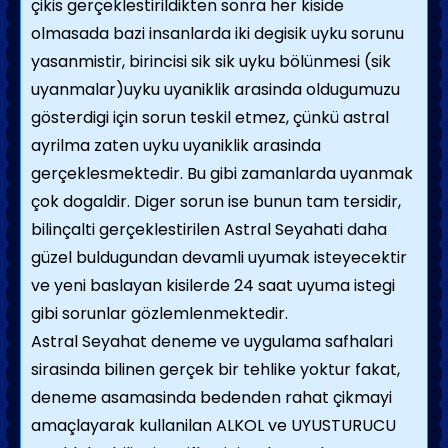
çikis gerçeklestirildikten sonra her kiside
olmasada bazi insanlarda iki degisik uyku sorunu
yasanmistir, birincisi sik sik uyku bölünmesi (sik
uyanmalar)uyku uyaniklik arasinda oldugumuzu
gösterdigi için sorun teskil etmez, çünkü astral
ayrilma zaten uyku uyaniklik arasinda
gerçeklesmektedir. Bu gibi zamanlarda uyanmak
çok dogaldir. Diger sorun ise bunun tam tersidir,
bilinçalti gerçeklestirilen Astral Seyahati daha
güzel buldugundan devamli uyumak isteyecektir
ve yeni baslayan kisilerde 24 saat uyuma istegi
gibi sorunlar gözlemlenmektedir.
Astral Seyahat deneme ve uygulama safhalari
sirasinda bilinen gerçek bir tehlike yoktur fakat,
deneme asamasinda bedenden rahat çikmayi
amaçlayarak kullanilan ALKOL ve UYUSTURUCU