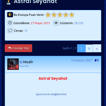
Astral Seyahat
Bu Konuya Puan Verin:
Güncelleme:
27 Mayıs 2013
Gösterim:
29.229
Cevap:
12
Cevap Yaz
Sayfa 1 / 2
1
16 Kasım 2007
#1
Misafir
Ziyaretçi
Astral Seyahat
Sponsorlu Bağlantılar