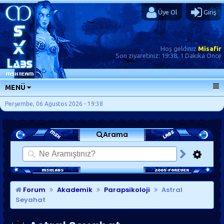
Üye Ol
Giriş
Hoş geldiniz
Misafir
Son ziyaretiniz:
19:38, 1 Dakika Önce
MENÜ
ANA SAYFA
Perşembe, 06 Ağustos 2026 - 19:38
FORUMLAR
Arama
SORU-CEVAP
GÜNLÜKLER
SON MESAJLAR
KISAYOLLAR
Forum
Akademik
Parapsikoloji
Astral
Seyahat