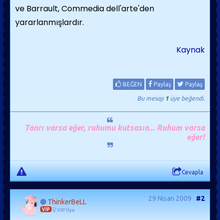
ve Barrault, Commedia dell'arte'den
yararlanmışlardır.
Kaynak
BEĞEN
Paylaş
Paylaş
Bu mesajı
1
üye beğendi.
Tanrı varsa eğer, ruhumu kutsasın... Ruhum varsa
eğer!
Cevapla
29 Nisan 2009
#2
ThinkerBeLL
VIP
VIP Üye