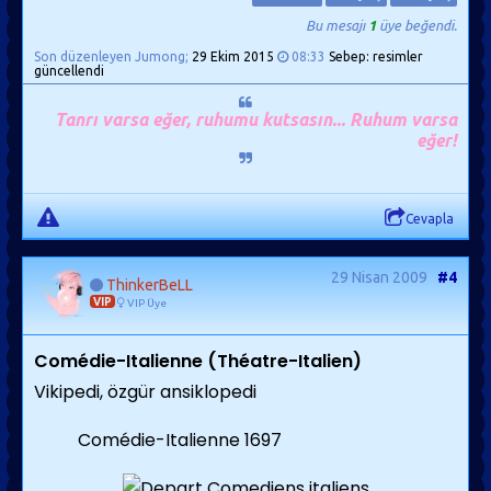
Bu mesajı
1
üye beğendi.
Son düzenleyen Jumong;
29 Ekim 2015
08:33
Sebep: resimler
güncellendi
Tanrı varsa eğer, ruhumu kutsasın... Ruhum varsa
eğer!
Cevapla
29 Nisan 2009
#4
ThinkerBeLL
VIP
VIP Üye
Comédie-Italienne (
Théatre-Italien)
Vikipedi, özgür ansiklopedi
Comédie-Italienne 1697