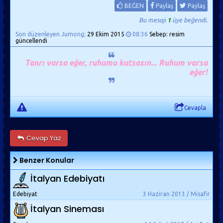
BEĞEN
Paylaş
Paylaş
Bu mesajı
1
üye beğendi.
Son düzenleyen Jumong;
29 Ekim 2015
08:36
Sebep: resim
güncellendi
Tanrı varsa eğer, ruhumu kutsasın... Ruhum varsa
eğer!
Cevapla
Cevap Yaz
Benzer Konular
İtalyan Edebiyatı
Edebiyat
3 Haziran 2013 / Misafir
İtalyan Sineması