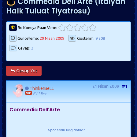
Commedia Dell'Arte (İtalyan
Halk Tuluat Tiyatrosu)
Bu Konuya Puan Verin:
Güncelleme:
29 Nisan 2009
Gösterim:
9.208
Cevap:
3
Cevap Yaz
21 Nisan 2009
#1
ThinkerBeLL
VIP
VIP Üye
Commedia Dell'Arte
Sponsorlu Bağlantılar