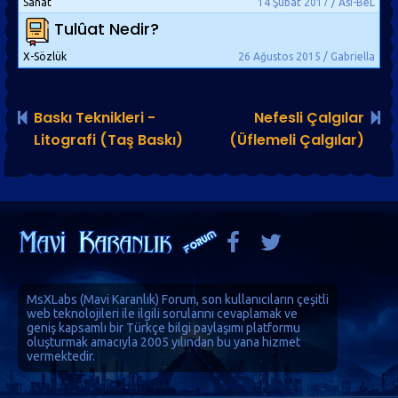
Sanat
14 Şubat 2017 / Asi-BeL
Tulûat Nedir?
X-Sözlük
26 Ağustos 2015 / Gabriella
Baskı Teknikleri -
Nefesli Çalgılar
Litografi (Taş Baskı)
(Üflemeli Çalgılar)
MsXLabs (
Mavi Karanlık
)
Forum
, son kullanıcıların çeşitli
web teknolojileri ile ilgili sorularını cevaplamak ve
geniş kapsamlı bir Türkçe bilgi paylaşımı platformu
oluşturmak amacıyla 2005 yılından bu yana hizmet
vermektedir.