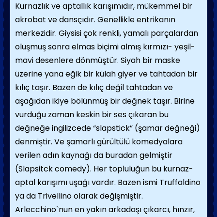
Kurnazlık ve aptallık karışımıdır, mükemmel bir
akrobat ve dansçıdır. Genellikle entrikanın
merkezidir. Giysisi çok renkli, yamalı parçalardan
oluşmuş sonra elmas biçimi almış kırmızı- yeşil-
mavi desenlere dönmüştür. Siyah bir maske
üzerine yana eğik bir külah giyer ve tahtadan bir
kılıç taşır. Bazen de kılıç değil tahtadan ve
aşağıdan ikiye bölünmüş bir değnek taşır. Birine
vurduğu zaman keskin bir ses çıkaran bu
değneğe ingilizcede “slapstick” (şamar değneği)
denmiştir. Ve şamarlı gürültülü komedyalara
verilen adın kaynağı da buradan gelmiştir
(Slapsitck comedy). Her topluluğun bu kurnaz-
aptal karışımı uşağı vardır. Bazen ismi Truffaldino
ya da Trivellino olarak değişmiştir.
Arlecchino`nun en yakın arkadaşı çıkarcı, hınzır,