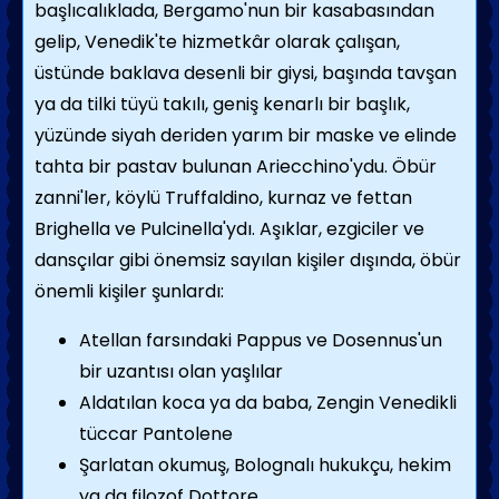
başlıcalıklada, Bergamo'nun bir kasabasından
gelip, Venedik'te hizmetkâr olarak çalışan,
üstünde baklava desenli bir giysi, başında tavşan
ya da tilki tüyü takılı, geniş kenarlı bir başlık,
yüzünde siyah deriden yarım bir maske ve elinde
tahta bir pastav bulunan Ariecchino'ydu. Öbür
zanni'ler, köylü Truffaldino, kurnaz ve fettan
Brighella ve Pulcinella'ydı. Aşıklar, ezgiciler ve
dansçılar gibi önemsiz sayılan kişiler dışında, öbür
önemli kişiler şunlardı:
Atellan farsındaki Pappus ve Dosennus'un
bir uzantısı olan yaşlılar
Aldatılan koca ya da baba, Zengin Venedikli
tüccar Pantolene
Şarlatan okumuş, Bolognalı hukukçu, hekim
ya da filozof Dottore