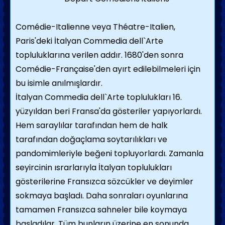
Comédie-Italienne veya Théatre-Italien,
Paris'deki İtalyan
Commedia dell`Arte
topluluklarına verilen addır. 1680'den sonra
Comédie-Française'den ayırt edilebilmeleri için
bu isimle anılmışlardır
.
İtalyan
Commedia dell`Arte
toplulukları 16.
yüzyıldan beri Fransa'da gösteriler yapıyorlardı.
Hem saraylılar tarafından hem de halk
tarafından doğaçlama soytarılıkları ve
pandomimleriyle beğeni topluyorlardı
.
Zamanla
seyircinin ısrarlarıyla İtalyan toplulukları
gösterilerine
Fransızca sözcükler ve deyimler
sokmaya başladı. Daha sonraları oyunlarına
tamamen
Fransızca
sahneler bile koymaya
başladılar
.
Tüm bunların üzerine en sonunda