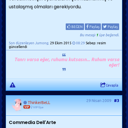
ustalaşmış olmaları gerekiyordu.
BEĞEN
Paylaş
Paylaş
Bu mesajı
1
üye beğendi.
Son düzenleyen Jumong;
29 Ekim 2015
08:29
Sebep: resim
güncellendi
Tanrı varsa eğer, ruhumu kutsasın... Ruhum varsa
eğer!
Cevapla
29 Nisan 2009
#3
ThinkerBeLL
VIP
VIP Üye
Commedia Dell'Arte