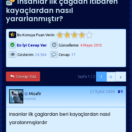
İnsanlar ilk çağdan itibaren
kayaçlardan nasıl
yararlanmıştır?
Bu Konuya Puan Verin:
En İyi Cevap Var
Güncelleme:
4 Mayıs 2015
Gösterim:
24.364
Cevap:
17
Cevap Yaz
Sayfa 1 / 2
1
27 Eylül 2009
#1
Misafir
Ziyaretçi
insanlar ilk çaglardan beri kayaçlardan nasıl
yaralanmışlardır