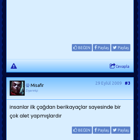
BEĞEN
Paylaş
Paylaş
Cevapla
29 Eylül 2009
#3
Misafir
Ziyaretçi
insanlar ilk çağdan berikayaçlar sayesinde bir
çok alet yapmışlardır
BEĞEN
Paylaş
Paylaş