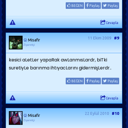
BEĞEN
Paylaş
Paylaş
Cevapla
11 Ekim 2009
#9
Misafir
Ziyaretçi
kesici aLetLer yapaRak awLanmısLardr, biTki
suretiyLe barınma ihtıyacLarını gidermişLerdr..
BEĞEN
Paylaş
Paylaş
Cevapla
22 Eylül 2010
#10
Misafir
Ziyaretçi