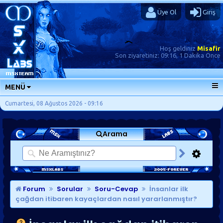
Üye Ol
Giriş
Hoş geldiniz
Misafir
Son ziyaretiniz:
09:16, 1 Dakika Önce
MENÜ
ANA SAYFA
Cumartesi, 08 Ağustos 2026 - 09:16
FORUMLAR
Arama
SORU-CEVAP
GÜNLÜKLER
SON MESAJLAR
KISAYOLLAR
Forum
Sorular
Soru-Cevap
İnsanlar ilk
çağdan itibaren kayaçlardan nasıl yararlanmıştır?