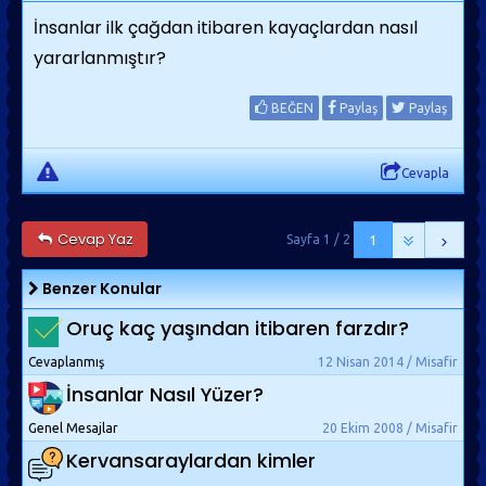
İnsanlar ilk çağdan itibaren kayaçlardan nasıl
yararlanmıştır?
BEĞEN
Paylaş
Paylaş
Cevapla
Cevap Yaz
Sayfa 1 / 2
1
Benzer Konular
Oruç kaç yaşından itibaren farzdır?
Cevaplanmış
12 Nisan 2014 / Misafir
İnsanlar Nasıl Yüzer?
Genel Mesajlar
20 Ekim 2008 / Misafir
Kervansaraylardan kimler