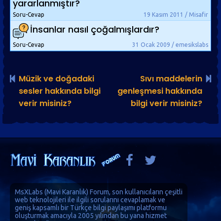
yararlanmıştır?
Soru-Cevap
19 Kasım 2011 / Misafir
İnsanlar nasıl çoğalmışlardır?
Soru-Cevap
31 Ocak 2009 / emesikslabs
Müzik ve doğadaki
Sıvı maddelerin
sesler hakkında bilgi
genleşmesi hakkında
verir misiniz?
bilgi verir misiniz?
MsXLabs (
Mavi Karanlık
)
Forum
, son kullanıcıların çeşitli
web teknolojileri ile ilgili sorularını cevaplamak ve
geniş kapsamlı bir Türkçe bilgi paylaşımı platformu
oluşturmak amacıyla 2005 yılından bu yana hizmet