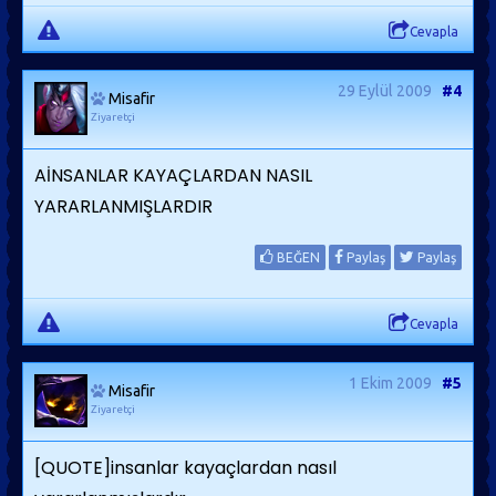
Cevapla
29 Eylül 2009
#4
Misafir
Ziyaretçi
AİNSANLAR KAYAÇLARDAN NASIL
YARARLANMIŞLARDIR
BEĞEN
Paylaş
Paylaş
Cevapla
1 Ekim 2009
#5
Misafir
Ziyaretçi
[QUOTE]insanlar kayaçlardan nasıl