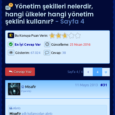
Yönetim şekilleri nelerdir,
hangi ülkeler hangi yönetim
şeklini kullanır?
- Sayfa 4
Bu Konuya Puan Verin:
En İyi Cevap Var
Güncelleme:
25 Nisan 2016
Gösterim:
67.024
Cevap:
38
Cevap Yaz
Sayfa 4 / 4
4
11 Mayıs 2013
#31
Misafir
Ziyaretçi
Alıntı
Misafir
adlı kullanıcıdan alıntı