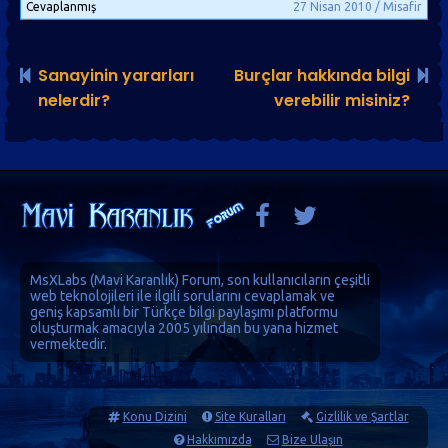
Cevaplanmış
27 Nisan 2010 / Misafir
Sanayinin yararları
Burçlar hakkında bilgi
nelerdir?
verebilir misiniz?
MsXLabs (
Mavi Karanlık
)
Forum
, son kullanıcıların çeşitli
web teknolojileri ile ilgili sorularını cevaplamak ve
geniş kapsamlı bir Türkçe bilgi paylaşımı platformu
oluşturmak amacıyla 2005 yılından bu yana hizmet
vermektedir.
Konu Dizini
Site Kuralları
Gizlilik ve Şartlar
Hakkımızda
Bize Ulaşın