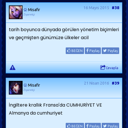
16 Mayıs 2015
#38
Misafir
Ziyaretçi
tarih boyunca dünyada görülen yönetim biçimleri
ve geçmişten günümüze ülkeler acil
BEĞEN
Paylaş
Paylaş
Cevapla
21 Nisan 2016
#39
Misafir
Ziyaretçi
İngiltere krallık Fransa'da CUMHURİYET VE
Almanya da cumhuriyet
BEĞEN
Paylaş
Paylaş