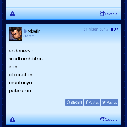
Cevapla
21 Nisan 2015
#37
Misafir
Ziyaretçi
endonezya
suudi arabistan
iran
afkanistan
moritanya
pakisatan
BEĞEN
Paylaş
Paylaş
Cevapla