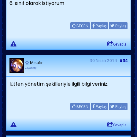
6. sınıf olarak istiyorum
BEĞEN
Paylaş
Paylaş
Cevapla
30 Nisan 2014
#34
Misafir
Ziyaretçi
lütfen yönetim şekilleriyle ilgili bilgi veriniz.
BEĞEN
Paylaş
Paylaş
Cevapla