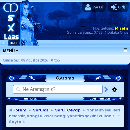
Üye Ol
Giriş
Hoş geldiniz
Misafir
Son ziyaretiniz:
07:55, 1 Dakika Önce
MENÜ
ANA SAYFA
Cumartesi, 08 Ağustos 2026 - 07:55
FORUMLAR
Arama
SORU-CEVAP
GÜNLÜKLER
SON MESAJLAR
KISAYOLLAR
Forum
Sorular
Soru-Cevap
Yönetim şekilleri
nelerdir, hangi ülkeler hangi yönetim şeklini kullanır?
-
Sayfa 4