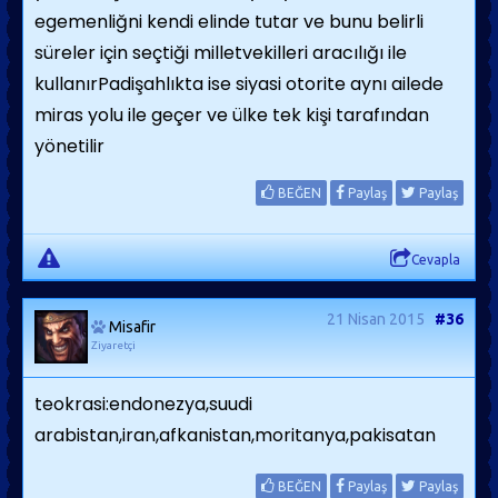
egemenliğni kendi elinde tutar ve bunu belirli
süreler için seçtiği milletvekilleri aracılığı ile
kullanırPadişahlıkta ise siyasi otorite aynı ailede
miras yolu ile geçer ve ülke tek kişi tarafından
yönetilir
BEĞEN
Paylaş
Paylaş
Cevapla
21 Nisan 2015
#36
Misafir
Ziyaretçi
teokrasi:endonezya,suudi
arabistan,iran,afkanistan,moritanya,pakisatan
BEĞEN
Paylaş
Paylaş