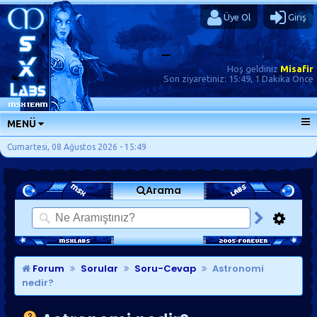
Üye Ol
Giriş
Hoş geldiniz
Misafir
Son ziyaretiniz:
15:49, 1 Dakika Önce
MENÜ
ANA SAYFA
Cumartesi, 08 Ağustos 2026 - 15:49
FORUMLAR
Arama
SORU-CEVAP
GÜNLÜKLER
SON MESAJLAR
KISAYOLLAR
Forum
Sorular
Soru-Cevap
Astronomi
nedir?