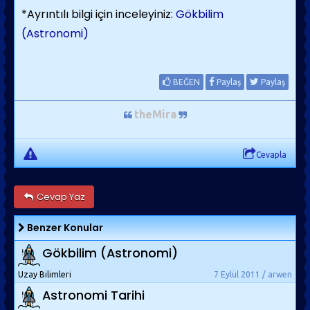
*Ayrıntılı bilgi için inceleyiniz:
Gökbilim
(Astronomi)
BEĞEN
Paylaş
Paylaş
theMira
Cevapla
Cevap Yaz
Benzer Konular
Gökbilim (Astronomi)
Uzay Bilimleri
7 Eylül 2011 / arwen
Astronomi Tarihi