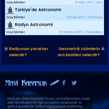
Uzay Bilimleri
25 Mart 2012 / nünü
Türkiye'de Astronomi
Uzay Bilimleri
25 Eylül 2012 / The Unique
Radyo Astronomi
Uzay Bilimleri
19 Temmuz 2012 / ThinkerBeLL
Radyonun yararları
Geometrik cisimlerin
nelerdir?
ara kesitleri nelerdir?
MsXLabs (
Mavi Karanlık
)
Forum
, son kullanıcıların çeşitli
web teknolojileri ile ilgili sorularını cevaplamak ve
geniş kapsamlı bir Türkçe bilgi paylaşımı platformu