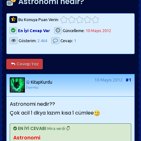
Astronomi nedir?
Bu Konuya Puan Verin:
En İyi Cevap Var
Güncelleme:
10 Mayıs 2012
Gösterim:
2.464
Cevap:
1
Cevap Yaz
10 Mayıs 2012
#1
KitapKurdu
Ziyaretçi
Astronomi nedir??
Çok acil 1 dkya lazım kısa 1 cümlee
EN İYİ CEVABI
Mira verdi
Astronomi