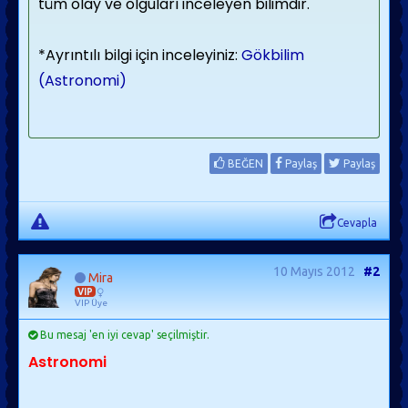
tüm olay ve olguları inceleyen
bilimdir
.
*Ayrıntılı bilgi için inceleyiniz:
Gökbilim
(Astronomi)
BEĞEN
Paylaş
Paylaş
Cevapla
10 Mayıs 2012
#2
Mira
VIP
VIP Üye
Bu mesaj 'en iyi cevap' seçilmiştir.
Astronomi