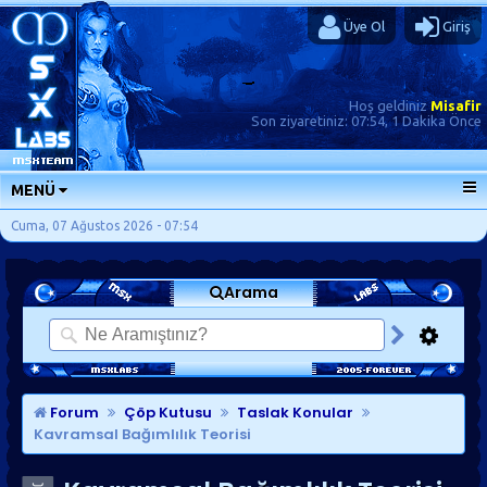
Üye Ol
Giriş
Hoş geldiniz
Misafir
Son ziyaretiniz:
07:54, 1 Dakika Önce
MENÜ
ANA SAYFA
Cuma, 07 Ağustos 2026 - 07:54
FORUMLAR
Arama
SORU-CEVAP
GÜNLÜKLER
SON MESAJLAR
KISAYOLLAR
Forum
Çöp Kutusu
Taslak Konular
Kavramsal Bağımlılık Teorisi