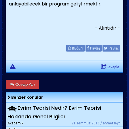
anlayabilecek bir program geliştirmektir.
-
Alıntıdır
-
BEĞEN
Paylaş
Paylaş
Cevapla
Cevap Yaz
Benzer Konular
Evrim Teorisi Nedir? Evrim Teorisi
Hakkında Genel Bilgiler
Akademik
21 Temmuz 2013 / ahmetseydi