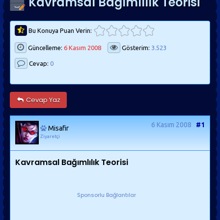
Kavramsal Bağımlılık Teorisi
Bu Konuya Puan Verin:
Güncelleme:
6 Kasım 2008
Gösterim:
3.523
Cevap:
0
Cevap Yaz
6 Kasım 2008
#1
Misafir
Ziyaretçi
Kavramsal Bağımlılık Teorisi
Sponsorlu Bağlantılar