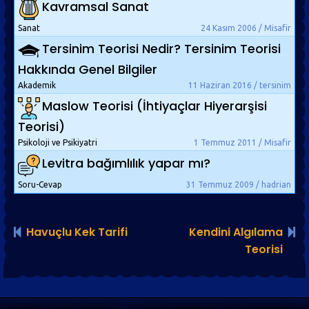
Kavramsal Sanat
Sanat
24 Kasım 2006 / Misafir
Tersinim Teorisi Nedir? Tersinim Teorisi
Hakkında Genel Bilgiler
Akademik
11 Haziran 2016 / tersinim
Maslow Teorisi (İhtiyaçlar Hiyerarşisi
Teorisi)
Psikoloji ve Psikiyatri
1 Temmuz 2011 / Misafir
Levitra bağımlılık yapar mı?
Soru-Cevap
31 Temmuz 2009 / hadrian
Havuçlu Kek Tarifi
Kendini Algılama
Teorisi