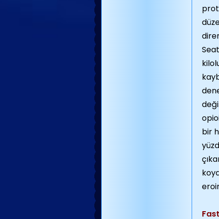
prot
düze
diren
Seat
kilo
kayb
dene
deği
opio
bir 
yüzd
çıka
koyd
eroi
Fast