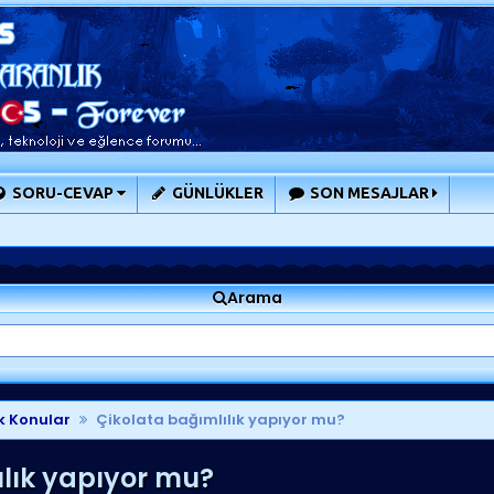
SORU-CEVAP
GÜNLÜKLER
SON MESAJLAR
Arama
k Konular
Çikolata bağımlılık yapıyor mu?
lık yapıyor mu?