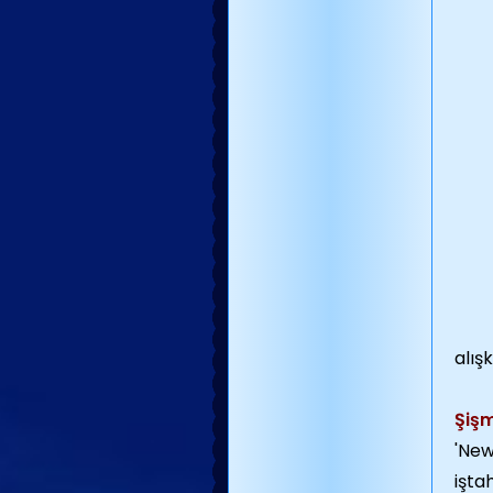
alış
Şişm
'New
işta