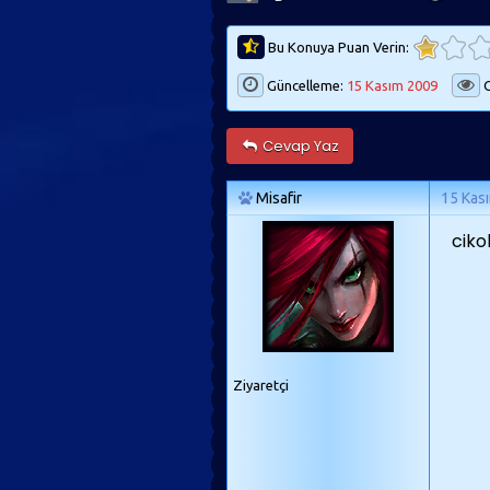
Bu Konuya Puan Verin:
Güncelleme:
15 Kasım 2009
G
Cevap Yaz
Misafir
15 Kas
ciko
Ziyaretçi