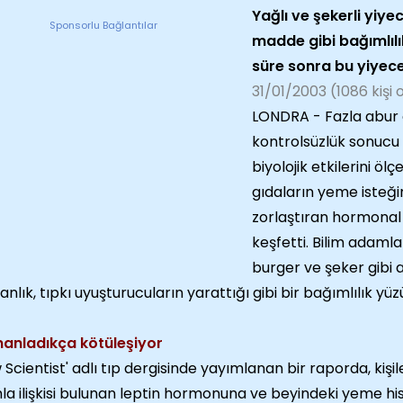
Yağlı ve şekerli yiye
Sponsorlu Bağlantılar
madde gibi bağımlılık
süre sonra bu yiyece
31/01/2003 (1086 kişi
LONDRA - Fazla abur
kontrolsüzlük sonucu 
biyolojik etkilerini öl
gıdaların yeme isteği
zorlaştıran hormonal d
keşfetti. Bilim adamla
burger ve şeker gibi 
kanlık, tıpkı uyuşturucuların yarattığı gibi bir bağımlılık yü
anladıkça kötüleşiyor
 Scientist' adlı tıp dergisinde yayımlanan bir raporda, kişile
hla ilişkisi bulunan leptin hormonuna ve beyindeki yeme hi