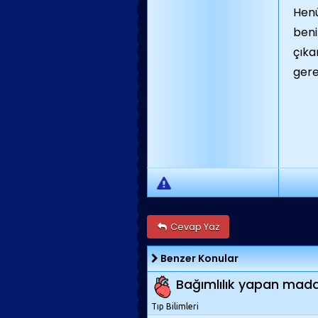
Henü
beni
çıka
gere
Cevap Yaz
Benzer Konular
Bağımlılık yapan madde
Tıp Bilimleri