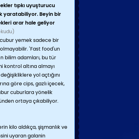
cekler tıpkı uyuşturucu
 yaratabiliyor. Beyin bir
kleri arar hale geliyor
 okudu)
 cubur yemek sadece bir
olmayabilir. 'Fast food'un
çen bilim adamları, bu tür
ni kontrol altına almayı
eğişikliklere yol açtığını
rına göre cips, gazlı içecek,
abur cuburlara yönelik
zünden ortaya çıkabiliyor.
rin kilo aldıkça, şişmanlık ve
ssini uyaran galanin