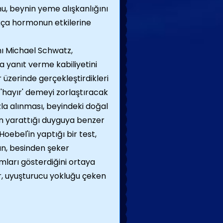
onu, beynin yeme alışkanlığını
kça hormonun etkilerine
nı Michael Schwatz,
a yanıt verme kabiliyetini
 üzerinde gerçekleştirdikleri
'hayır' demeyi zorlaştıracak
azla alınması, beyindeki doğal
in yarattığı duyguya benzer
Hoebel'in yaptığı bir test,
ın, besinden şeker
omları gösterdiğini ortaya
r, uyuşturucu yokluğu çeken