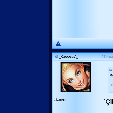
_KleopatrA_
15 Kas
Mi
ci
'Çi
Ziyaretçi