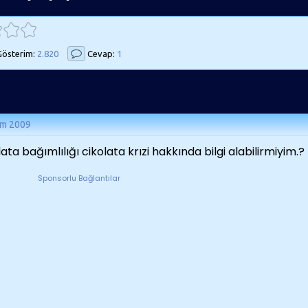
österim:
2.820
Cevap:
1
ım 2009
lata bağımlılığı cikolata krızi hakkında bilgi alabilirmiyim.?
Sponsorlu Bağlantılar