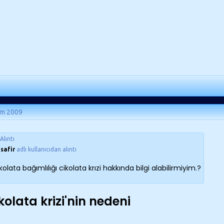
ım 2009
Alıntı
safir
adlı kullanıcıdan alıntı
kolata bağımlılığı cikolata krızi hakkında bilgi alabilirmiyim.?
kolata krizi'nin nedeni