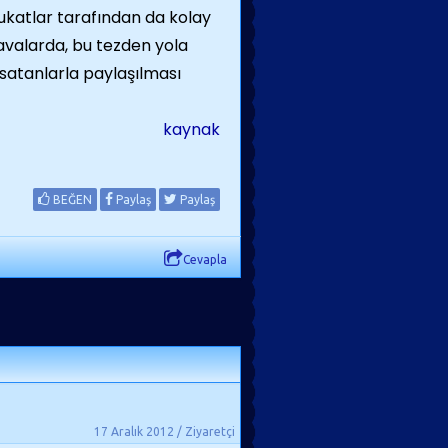
vukatlar tarafından da kolay
avalarda, bu tezden yola
satanlarla paylaşılması
kaynak
BEĞEN
Paylaş
Paylaş
Cevapla
17 Aralık 2012 / Ziyaretçi