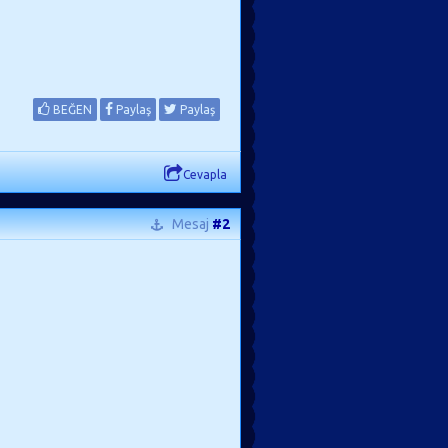
BEĞEN
Paylaş
Paylaş
Cevapla
Mesaj
#2