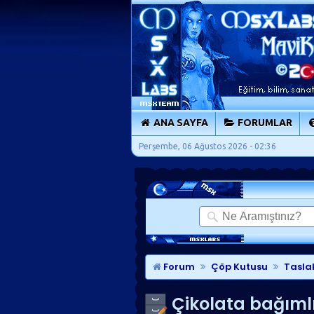
ANA SAYFA
FORUMLAR
Perşembe, 06 Ağustos 2026 - 02:36
Forum
Çöp Kutusu
Tasla
Çikolata bağımlı