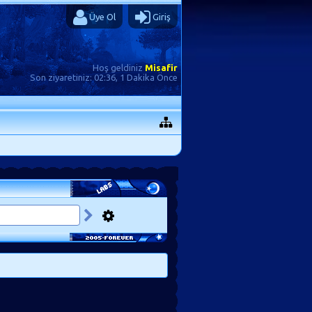
Üye Ol
Giriş
Hoş geldiniz
Misafir
Son ziyaretiniz:
02:36, 1 Dakika Önce