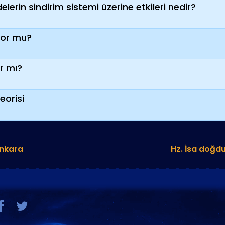
erin sindirim sistemi üzerine etkileri nedir?
yor mu?
ar mı?
eorisi
Ankara
Hz. İsa doğd