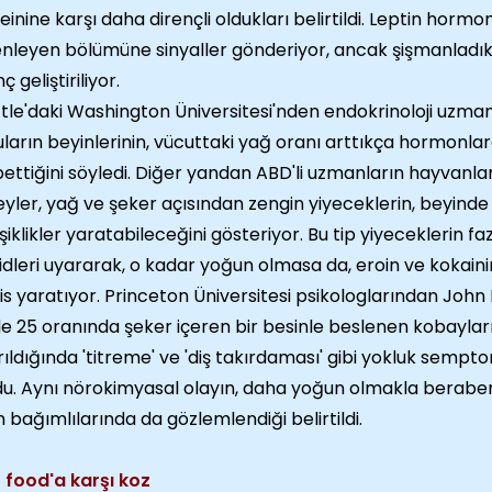
einine karşı daha dirençli oldukları belirtildi. Leptin horm
nleyen bölümüne sinyaller gönderiyor, ancak şişmanladı
ç geliştiriliyor.
tle'daki Washington Üniversitesi'nden endokrinoloji uzma
luların beyinlerinin, vücuttaki yağ oranı arttıkça hormonlar
ettiğini söyledi. Diğer yandan ABD'li uzmanların hayvanlar
yler, yağ ve şeker açısından zengin yiyeceklerin, beyinde 
şiklikler yaratabileceğini gösteriyor. Bu tip yiyeceklerin f
idleri uyararak, o kadar yoğun olmasa da, eroin ve kokain
his yaratıyor. Princeton Üniversitesi psikologlarından John 
e 25 oranında şeker içeren bir besinle beslenen kobaylar
rıldığında 'titreme' ve 'diş takırdaması' gibi yokluk sempt
u. Aynı nörokimyasal olayın, daha yoğun olmakla berabe
n bağımlılarında da gözlemlendiği belirtildi.
 food'a karşı koz