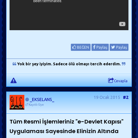
BEĞEN
Paylaş
Paylaş
Yok bir şey iyiyim. Sadece ölü olmayı tercih ederdim.
Cevapla
19 Ocak 2015
#2
_EKSELANS_
Kayıtlı Üye
Tüm Resmi İşlemleriniz "e-Devlet Kapısı"
Uygulaması Sayesinde Elinizin Altında