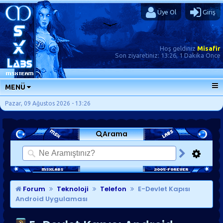
Üye Ol
Giriş
Hoş geldiniz
Misafir
Son ziyaretiniz:
13:26, 1 Dakika Önce
MENÜ
ANA SAYFA
Pazar, 09 Ağustos 2026 - 13:26
FORUMLAR
Arama
SORU-CEVAP
GÜNLÜKLER
SON MESAJLAR
KISAYOLLAR
Forum
Teknoloji
Telefon
E-Devlet Kapısı
Android Uygulaması