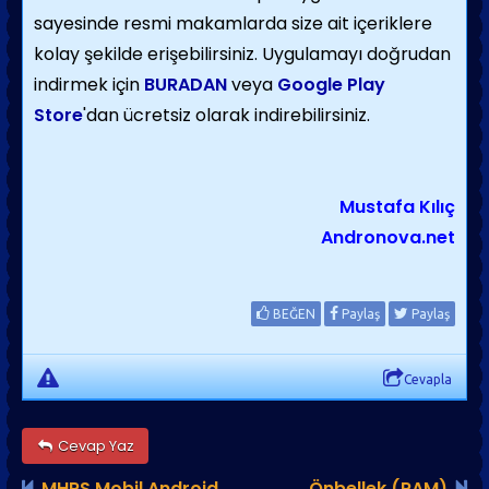
sayesinde resmi makamlarda size ait içeriklere
kolay şekilde erişebilirsiniz. Uygulamayı doğrudan
indirmek için
BURADAN
veya
Google Play
Store
'dan ücretsiz olarak indirebilirsiniz.
Mustafa Kılıç
Andronova.net
BEĞEN
Paylaş
Paylaş
Cevapla
Cevap Yaz
MHRS Mobil Android
Önbellek (RAM)