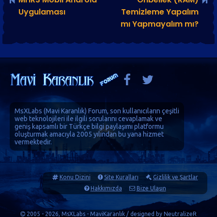
Uygulaması
Temizleme Yapalım
mı Yapmayalım mı?
MsXLabs (
Mavi Karanlık
)
Forum
, son kullanıcıların çeşitli
web teknolojileri ile ilgili sorularını cevaplamak ve
geniş kapsamlı bir Türkçe bilgi paylaşımı platformu
oluşturmak amacıyla 2005 yılından bu yana hizmet
vermektedir.
Konu Dizini
Site Kuralları
Gizlilik ve Şartlar
Hakkımızda
Bize Ulaşın
2005 - 2026, MsXLabs - MaviKaranlık / designed by
NeutralizeR