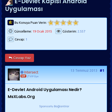
E-Devlet Kapısı Android
Uygulaması
Bu Konuya Puan Verin:
Güncelleme:
19 Ocak 2015
Gösterim:
2.557
Cevap:
1
Cevap Yaz
13 Temmuz 2013
#1
Intersect
VIP
VIP Üye
E-Devlet Android Uygulaması Nedir?
MsXLabs.Org
Sponsorlu Bağlantılar