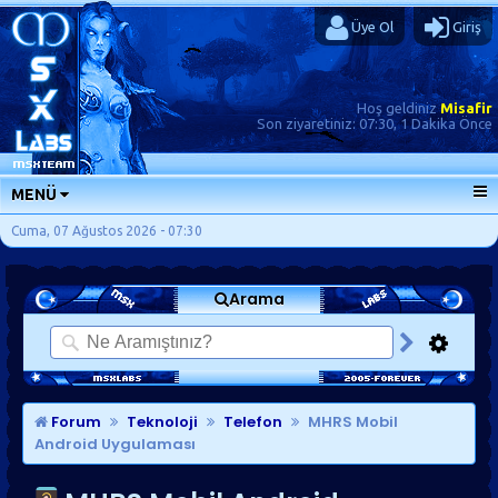
Üye Ol
Giriş
Hoş geldiniz
Misafir
Son ziyaretiniz:
07:30, 1 Dakika Önce
MENÜ
ANA SAYFA
Cuma, 07 Ağustos 2026 - 07:30
FORUMLAR
Arama
SORU-CEVAP
GÜNLÜKLER
SON MESAJLAR
KISAYOLLAR
Forum
Teknoloji
Telefon
MHRS Mobil
Android Uygulaması