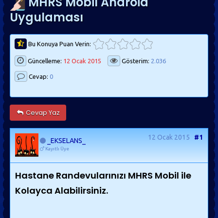
MHRS Mobil Android
Uygulaması
Bu Konuya Puan Verin:
Güncelleme:
12 Ocak 2015
Gösterim:
2.036
Cevap:
0
Cevap Yaz
12 Ocak 2015
#1
_EKSELANS_
Kayıtlı Üye
Hastane Randevularınızı MHRS Mobil ile
Kolayca Alabilirsiniz.