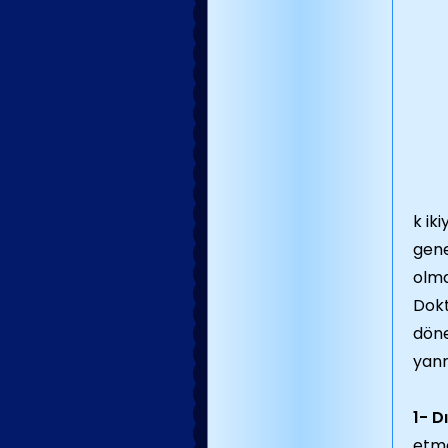
k ik
gene
olma
Dokt
döne
yanm
1- D
etme