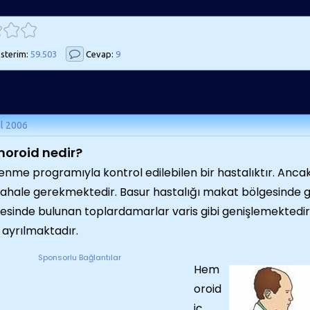
sterim:
59.503
Cevap:
9
ül 2006
oroid nedir?
enme programıyla kontrol edilebilen bir hastalıktır. Ancak
hale gerekmektedir. Basur hastalığı makat bölgesinde 
esinde bulunan toplardamarlar varis gibi genişlemektedi
e ayrılmaktadır.
Sponsorlu Bağlantılar
Hem
oroid
iç