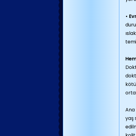
• Ev
duru
ısla
temi
Hemo
Dokt
dokt
kötü
orta
Ana 
yaş 
edil
koli