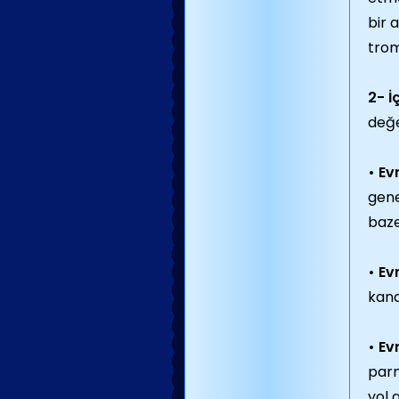
bir 
tro
2- İ
değer
• Ev
gene
baze
• Ev
kana
• Ev
parm
yol 