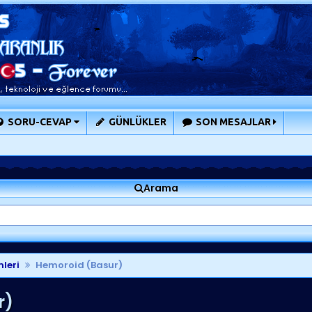
SORU-CEVAP
GÜNLÜKLER
SON MESAJLAR
Arama
mleri
Hemoroid (Basur)
r)