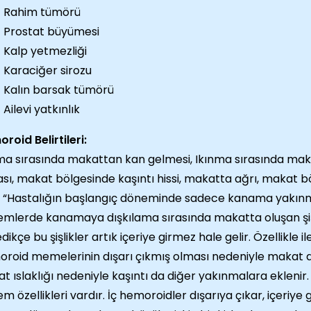
Rahim tümörü
Prostat büyümesi
Kalp yetmezliği
Karaciğer sirozu
Kalın barsak tümörü
Ailevi yatkınlık
roid Belirtileri:
ma sırasında makattan kan gelmesi, Ikınma sırasında ma
sı, makat bölgesinde kaşıntı hissi, makatta ağrı, makat bö
ik “Hastalığın başlangıç döneminde sadece kanama yakınm
mlerde kanamaya dışkılama sırasında makatta oluşan şişl
ledikçe bu şişlikler artık içeriye girmez hale gelir. Özellikl
roid memelerinin dışarı çıkmış olması nedeniyle makat dev
t ıslaklığı nedeniyle kaşıntı da diğer yakınmalara eklenir
m özellikleri vardır. İç hemoroidler dışarıya çıkar, içeriye g