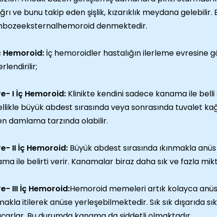
ağrı ve bunu takip eden şişlik, kızarıklık meydana gelebilir
mbozeeksternalhemoroid denmektedir.
ç Hemoroid:
İç hemoroidler hastalığın ilerleme evresine g
lendirilir;
re- I İç Hemoroid:
Klinikte kendini sadece kanama ile bell
llikle büyük abdest sırasında veya sonrasında tuvalet kağ
n damlama tarzında olabilir.
re- II İç Hemoroid:
Büyük abdest sırasında ıkınmakla anüs
ma ile belirti verir. Kanamalar biraz daha sık ve fazla mik
re- III İç Hemoroid:
Hemoroid memeleri artık kolayca anüs
akla itilerek anüse yerleşebilmektedir. Sık sık dışarıda sık
açarlar. Bu durumda kanama da şiddetli olmaktadır.