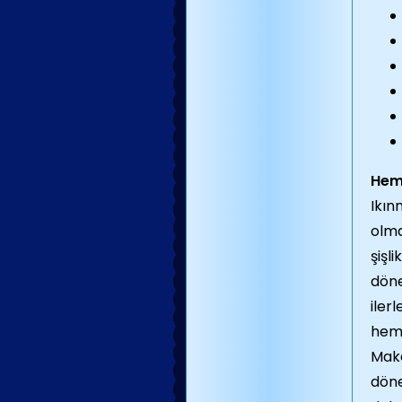
Hemo
Ikın
olma
şişl
döne
iler
hemo
Maka
döne