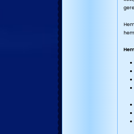
gere
Hemo
hemo
Hemo