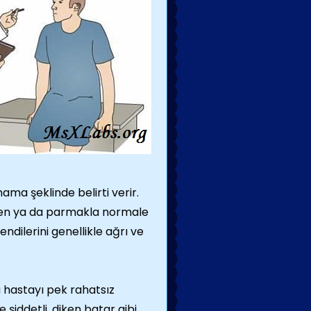
ama şeklinde belirti verir.
inden ya da parmakla normale
ndilerini genellikle ağrı ve
da hastayı pek rahatsız
şiddetli, diken batar gibi