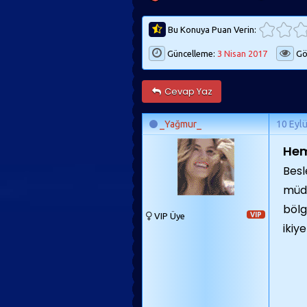
Bu Konuya Puan Verin:
Güncelleme:
3 Nisan 2017
Gö
Cevap Yaz
_Yağmur_
10 Eyl
Hem
Besl
müda
bölg
VIP Üye
VIP
ikiy