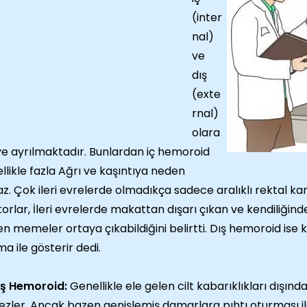
(inter
nal)
ve
dış
(exte
rnal)
olara
iye ayrılmaktadır. Bunlardan iç hemoroid
llikle fazla Ağrı ve kaşıntıya neden
z. Çok ileri evrelerde olmadıkça sadece aralıklı rektal kan
orlar, İleri evrelerde makattan dışarı çıkan ve kendiliğ
n memeler ortaya çıkabildiğini belirtti. Dış hemoroid ise ke
a ile gösterir dedi.
ış Hemoroid:
Genellikle ele gelen cilt kabarıklıkları dışın
zler. Ancak bazen genişlemiş damarlara pıhtı oturması ile 