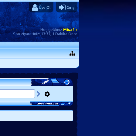
Üye Ol
Giriş
Hoş geldiniz
Misafir
Son ziyaretiniz:
13:37, 1 Dakika Önce