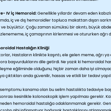
re- IV İç Hemoroid:
Genellikle yıllardır devam eden kabızl
mda, iç ve dış hemoroidler topluca makattan dışarı sarkm
k ve büyüktür. Çoğu zaman sümüksü bir akıntı, büyük abd
zlenememe, iç çamaşırının kirlenmesi ve otururken ağrı d
roidal Hastalığın Kliniği
orlar, Hastaların klinikte kaşıntı, ele gelen meme, ağrı 
ora başvurduklarını dile getirdi. Ne yazık ki hemoroidal hast
leşme eğiliminde olduğunu; hiçbir zaman daha iyi olmayac
ya çıktıkları anda güvenilir, hassas ve etkili bir tedavi yapı
semptomu kanama olan bu selim hastalıkta tedaviye baş
sonrası kesinlikle kolonoskopik işlem yapılması gerekir. K
meden hemoroidal hastalığa odaklanmamak gerekir. Genç
t,crohn gibi inflamatuar bağırsak hastalıklarını atlamamak