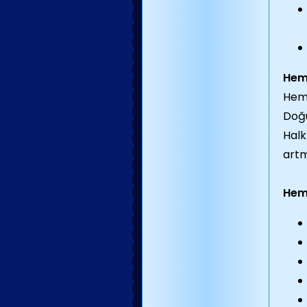
Hem
Hemo
Doğu
Halk
artm
Hemo