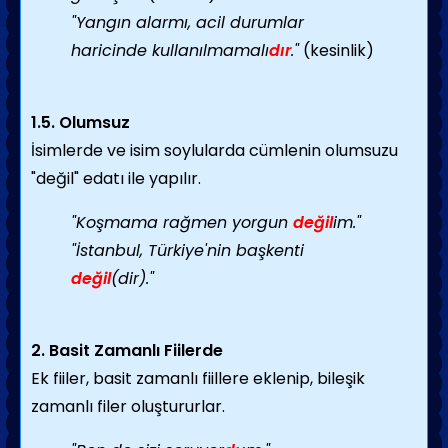
"Yangın alarmı, acil durumlar
haricinde kullanılmamalı
dır
."
(kesinlik)
1.5. Olumsuz
İsimlerde ve isim soylularda cümlenin olumsuzu
"değil" edatı ile yapılır.
"Koşmama rağmen yorgun
değil
im."
"İstanbul, Türkiye'nin başkenti
değil
(dir)."
2. Basit Zamanlı Fiilerde
Ek fiiler, basit zamanlı fiillere eklenip, bileşik
zamanlı filer oluştururlar.