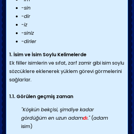
-sin
-dir
-iz
-siniz
-dirler
1. İsim ve İsim Soylu Kelimelerde
Ek fiiller isimlerin ve sıfat, zarf zamir gibi isim soylu
sözcüklere eklenerek yüklem görevi görmelerini
sağlarlar.
1.1. Görülen geçmiş zaman
"Köşkün bekçisi, şimdiye kadar
gördüğüm en uzun adam
dı
."
(
adam
isim)