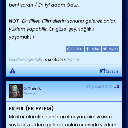
beni soran / En iyi adam Odur.
NOT
: Ek-fiiller, fiilimsilerin sonuna gelerek onları
yüklem yapabilir.
En güzel şey, sağlıklı
yaşamaktır.
BEĞEN
Paylaş
Paylaş
Son düzenleyen Safi;
16 Aralık 2016
02:19
Cevapla
25 Şubat 2011
#3
Theni's
Ziyaretçi
EK FİİL (EK EYLEM)
Mastar olarak bir anlamı olmayan, isim ve isim
soylu sözcüklere gelerek onları cümlede yüklem