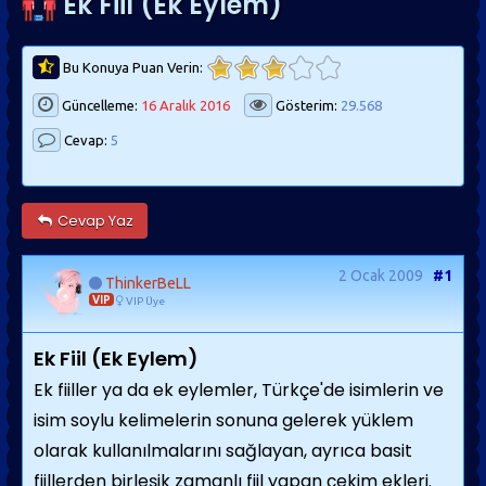
Ek Fiil (Ek Eylem)
Bu Konuya Puan Verin:
Güncelleme:
16 Aralık 2016
Gösterim:
29.568
Cevap:
5
Cevap Yaz
2 Ocak 2009
#1
ThinkerBeLL
VIP
VIP Üye
Ek Fiil (Ek Eylem)
Ek fiiller ya da ek eylemler, Türkçe'de isimlerin ve
isim soylu kelimelerin sonuna gelerek yüklem
olarak kullanılmalarını sağlayan, ayrıca basit
fiillerden birleşik zamanlı fiil yapan çekim ekleri.