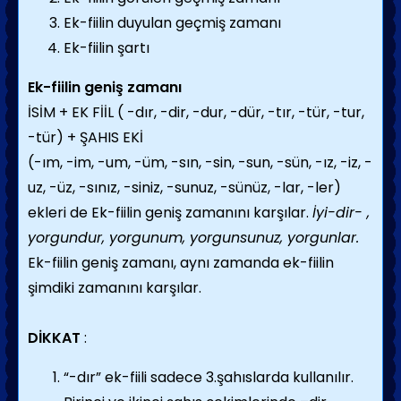
Ek-fiilin duyulan geçmiş zamanı
Ek-fiilin şartı
Ek-fiilin geniş zamanı
İSİM + EK FİİL ( -dır, -dir, -dur, -dür, -tır, -tür, -tur,
-tür) + ŞAHIS EKİ
(-ım, -im, -um, -üm, -sın, -sin, -sun, -sün, -ız, -iz, -
uz, -üz, -sınız, -siniz, -sunuz, -sünüz, -lar, -ler)
ekleri de Ek-fiilin geniş zamanını karşılar.
İyi-dir- ,
yorgundur, yorgunum, yorgunsunuz, yorgunlar.
Ek-fiilin geniş zamanı, aynı zamanda ek-fiilin
şimdiki zamanını karşılar.
DİKKAT
:
“-dır” ek-fiili sadece 3.şahıslarda kullanılır.