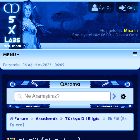
Üye Ol
Giriş
Hoş geldiniz
Misafir
Son ziyaretiniz:
06:09, 1 Dakika Önce
MENÜ
ANA SAYFA
Perşembe, 06 Ağustos 2026 - 06:09
FORUMLAR
Arama
SORU-CEVAP
GÜNLÜKLER
SON MESAJLAR
KISAYOLLAR
Forum
Akademik
Türkçe Dil Bilgisi
Ek Fiil (Ek
Eylem)