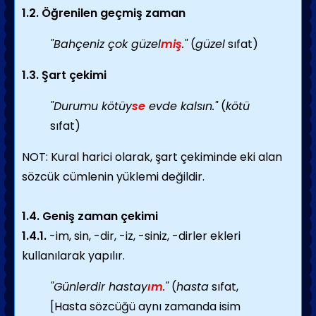
1.2. Öğrenilen geçmiş zaman
"Bahçeniz çok güzel
miş
."
(
güzel
sıfat)
1.3. Şart çekimi
"Durumu kötüy
se
evde kalsın."
(
kötü
sıfat)
NOT: Kural harici olarak, şart çekiminde eki alan
sözcük cümlenin yüklemi değildir.
1.4. Geniş zaman çekimi
1.4.1.
-im, sin, -dir, -iz, -siniz, -dirler ekleri
kullanılarak yapılır.
"Günlerdir hastay
ım
."
(
hasta
sıfat,
[Hasta sözcüğü aynı zamanda isim