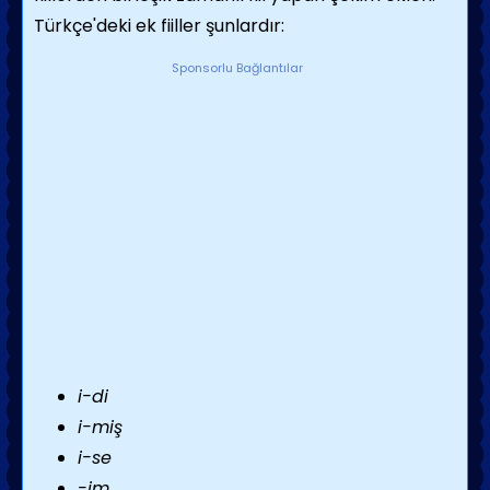
Türkçe'deki ek fiiller şunlardır:
Sponsorlu Bağlantılar
i-di
i-miş
i-se
-im