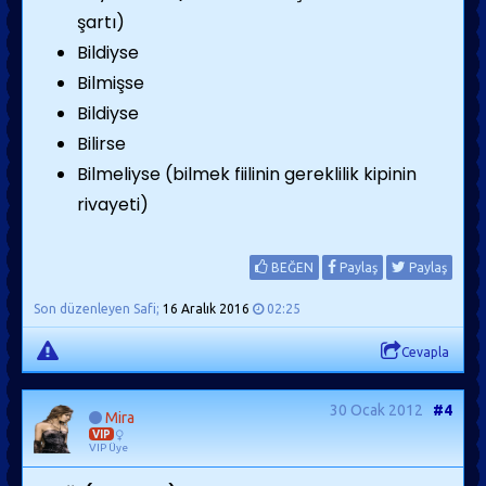
şartı)
Bildiyse
Bilmişse
Bildiyse
Bilirse
Bilmeliyse (bilmek fiilinin gereklilik kipinin
rivayeti)
BEĞEN
Paylaş
Paylaş
Son düzenleyen Safi;
16 Aralık 2016
02:25
Cevapla
30 Ocak 2012
#4
Mira
VIP
VIP Üye