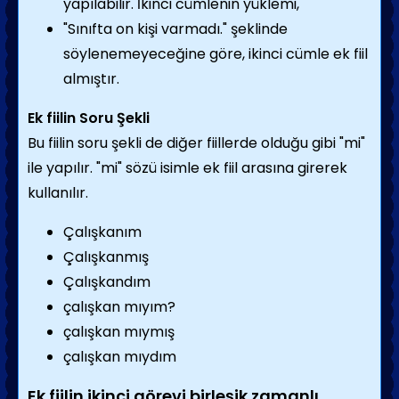
yapılabilir. İkinci cümlenin yüklemi,
"Sınıfta on kişi varmadı." şeklinde
söylenemeyeceğine göre, ikinci cümle ek fiil
almıştır.
Ek fiilin Soru Şekli
Bu fiilin soru şekli de diğer fiillerde olduğu gibi "mi"
ile yapılır. "mi" sözü isimle ek fiil arasına girerek
kullanılır.
Çalışkanım
Çalışkanmış
Çalışkandım
çalışkan mıyım?
çalışkan mıymış
çalışkan mıydım
Ek fiilin ikinci görevi birleşik zamanlı