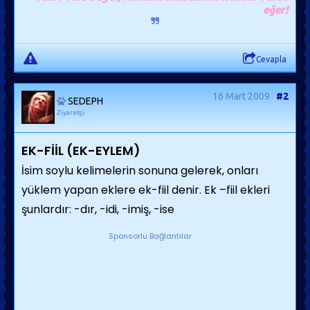
eğer!
Cevapla
16 Mart 2009
#2
SEDEPH
Ziyaretçi
EK-FİİL (EK-EYLEM)
İsim soylu kelimelerin sonuna gelerek, onları
yüklem yapan eklere ek-fiil denir. Ek –fiil ekleri
şunlardır: -dır, -idi, -imiş, -ise
Sponsorlu Bağlantılar