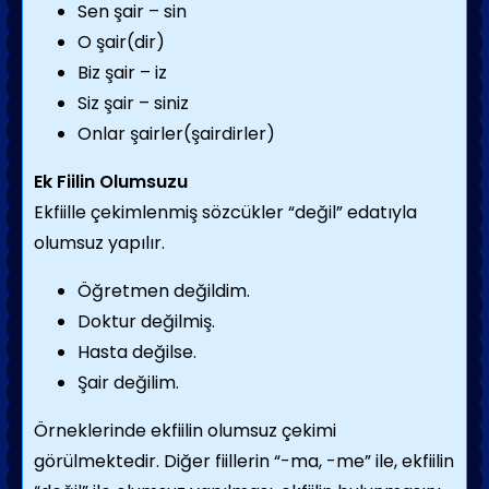
Sen şair – sin
O şair(dir)
Biz şair – iz
Siz şair – siniz
Onlar şairler(şairdirler)
Ek Fiilin Olumsuzu
Ekfiille çekimlenmiş sözcükler “değil” edatıyla
olumsuz yapılır.
Öğretmen değildim.
Doktur değilmiş.
Hasta değilse.
Şair değilim.
Örneklerinde ekfiilin olumsuz çekimi
görülmektedir. Diğer fiillerin “-ma, -me” ile, ekfiilin