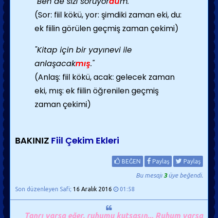
"Ben de sizi soruyor
du
m."
(Sor: fiil kökü, yor: şimdiki zaman eki, du:
ek fiilin görülen geçmiş zaman çekimi)
"Kitap için bir yayınevi ile
anlaşacak
mış
."
(Anlaş: fiil kökü, acak: gelecek zaman
eki, mış: ek fiilin öğrenilen geçmiş
zaman çekimi)
BAKINIZ
Fiil Çekim Ekleri
BEĞEN
Paylaş
Paylaş
Bu mesajı
3
üye beğendi.
Son düzenleyen Safi;
16 Aralık 2016
01:58
Tanrı varsa eğer, ruhumu kutsasın... Ruhum varsa