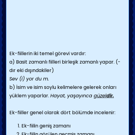
Ek-fiillerin iki temel görevi vardır:
a) Basit zamanlı fiilleri birleşik zamanlı yapar. (-
dır eki dışındakiler)
Sev (i) yor du m.
b) İsim ve isim soylu kelimelere gelerek onları
yüklem yaparlar.
Hayat, yaşayınca
güzel
dir.
Ek-fiiller genel olarak dört bölümde incelenir:
Ek-fiilin geniş zamanı
Ek-fiilin görülen geçmiş zamanı