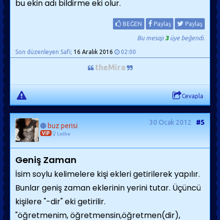
bu ekin adı bildirme eki olur.
BEĞEN
Paylaş
Paylaş
Bu mesajı
3
üye beğendi.
Son düzenleyen Safi;
16 Aralık 2016
02:00
theMira
Cevapla
30 Ocak 2012
#5
buz perisi
VIP
Lethe
Geniş Zaman
İsim soylu kelimelere kişi ekleri getirilerek yapılır.
Bunlar geniş zaman eklerinin yerini tutar. Üçüncü
kişilere "-dir" eki getirilir.
"öğretmenim, öğretmensin,öğretmen(dir),