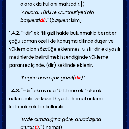
olarak da kullanılmaktadır.])
"Ankara, Türkiye Cumhuriyeti'nin
başkenti
dir
."
(
başkent
isim)
1.4.2.
"-dir" ek fiili gizli halde bulunmakla beraber
çoğu zaman özellikle konuşma dilinde düşer ve
yüklem olan sözcüğe eklenmez. Gizli -dir eki yazılı
metinlerde belirtilmek istendiğinde yükleme
parantez içinde, (dir) şeklinde eklenir.
"Bugün hava çok güzel(
dir
)."
1.4.3.
"-dir" eki ayrıca “bildirme eki” olarak
adlandırılır ve kesinlik yada ihtimal anlamı
katacak şekilde kullanılır.
"Evde olmadığına göre, arkadaşına
gitmiş
tir
."
(ihtimal)