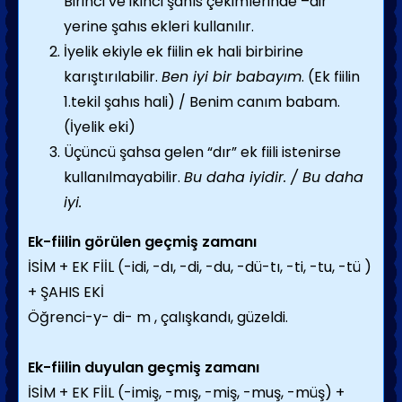
Birinci ve ikinci şahıs çekimlerinde –dir
yerine şahıs ekleri kullanılır.
İyelik ekiyle ek fiilin ek hali birbirine
karıştırılabilir.
Ben iyi bir babayım
. (Ek fiilin
1.tekil şahıs hali) / Benim canım babam.
(İyelik eki)
Üçüncü şahsa gelen “dır” ek fiili istenirse
kullanılmayabilir.
Bu daha iyidir. / Bu daha
iyi.
Ek-fiilin görülen geçmiş zamanı
İSİM + EK FİİL (-idi, -dı, -di, -du, -dü-tı, -ti, -tu, -tü )
+ ŞAHIS EKİ
Öğrenci-y- di- m , çalışkandı, güzeldi.
Ek-fiilin duyulan geçmiş zamanı
İSİM + EK FİİL (-imiş, -mış, -miş, -muş, -müş) +