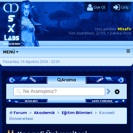
Üye Ol
Giriş
Hoş geldiniz
Misafir
Son ziyaretiniz:
22:01, 1 Dakika Önce
MENÜ
ANA SAYFA
Pazartesi, 10 Ağustos 2026 - 22:01
FORUMLAR
Arama
SORU-CEVAP
GÜNLÜKLER
SON MESAJLAR
KISAYOLLAR
Forum
Akademik
Eğitim Bilimleri
Kocaeli
Üniversitesi