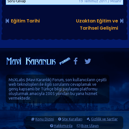
Soru-Cevap
19 Temmuz 2011 / Misafir
Eğitim Tarihi
Uzaktan Eğitim ve
Tarihsel Gelişimi
MsXLabs (
Mavi Karanlık
)
Forum
, son kullanıcıların çeşitli
web teknolojileri ile ilgili sorularını cevaplamak ve
geniş kapsamlı bir Türkçe bilgi paylaşımı platformu
oluşturmak amacıyla 2005 yılından bu yana hizmet
vermektedir.
Konu Dizini
Site Kuralları
Gizlilik ve Şartlar
Hakkımızda
Bize Ulaşın