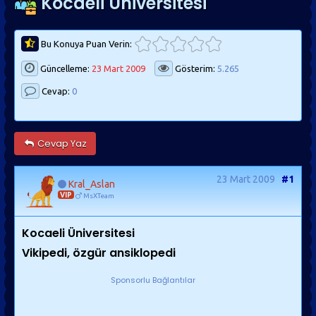
Kocaeli Üniversitesi
Bu Konuya Puan Verin:
Güncelleme:
23 Mart 2009
Gösterim:
5.265
Cevap:
0
Cevap Yaz
23 Mart 2009
#1
Kral_Aslan
VIP
MsXTeam
Kocaeli Üniversitesi
Vikipedi, özgür ansiklopedi
Sponsorlu Bağlantılar