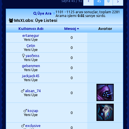
Sayfa 45 / 92
45
1101 - 1125 arası sonuçlar, toplam 2281
Üye Ara
Arama işlemi
0.02
saniye sürdü.
MsXLabs: Üye Listesi
Kullanıcı Adı
Mesaj
Avatar
ertanegur
0
Yeni Üye
Çetin
0
Yeni Üye
yaofeiss
0
Yeni Üye
gelsenmen
0
Yeni Üye
jackjack45
0
Yeni Üye
alisan_74
0
Yeni Üye
kozap
0
Yeni Üye
exclusive
0