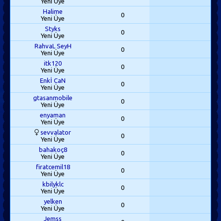
Yeni Üye
Halime
0
Yeni Üye
Styks
0
Yeni Üye
RahvaL SeyH
0
Yeni Üye
itk120
0
Yeni Üye
Enkİ CaN
0
Yeni Üye
gtasanmobile
0
Yeni Üye
enyaman
0
Yeni Üye
sevvalator
0
Yeni Üye
bahakoç8
0
Yeni Üye
firatcemil18
0
Yeni Üye
kbilyklc
0
Yeni Üye
yelken
0
Yeni Üye
Jemss