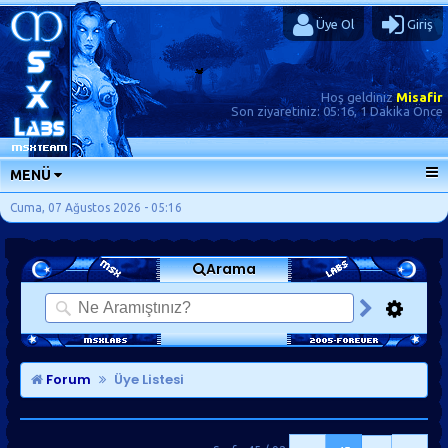
Üye Ol
Giriş
Hoş geldiniz
Misafir
Son ziyaretiniz:
05:16, 1 Dakika Önce
MENÜ
ANA SAYFA
Cuma, 07 Ağustos 2026 - 05:16
FORUMLAR
Arama
SORU-CEVAP
GÜNLÜKLER
SON MESAJLAR
KISAYOLLAR
Forum
Üye Listesi