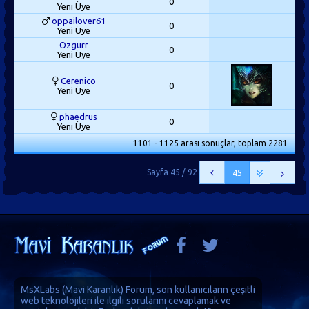
0
Yeni Üye
oppailover61
0
Yeni Üye
Ozgurr
0
Yeni Üye
Cerenico
0
Yeni Üye
phaedrus
0
Yeni Üye
1101 - 1125 arası sonuçlar, toplam 2281
Sayfa 45 / 92
45
MsXLabs (
Mavi Karanlık
)
Forum
, son kullanıcıların çeşitli
web teknolojileri ile ilgili sorularını cevaplamak ve