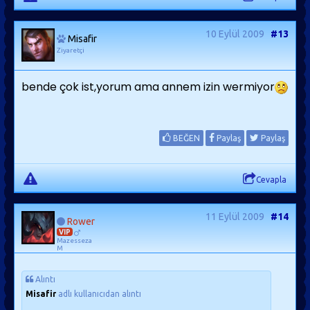
10 Eylül 2009
#13
Misafir
Ziyaretçi
bende çok ist,yorum ama annem izin wermiyor
BEĞEN
Paylaş
Paylaş
Cevapla
11 Eylül 2009
#14
Rower
VIP
Mazesseza
M
Alıntı
Misafir
adlı kullanıcıdan alıntı