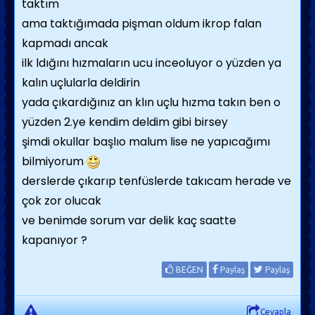
taktım
ama taktığımada pişman oldum ikrop falan
kapmadı ancak
ilk ldığını hızmaların ucu inceoluyor o yüzden ya
kalın uçlularla deldirin
yada çıkardığınız an klın uçlu hızma takın ben o
yüzden 2.ye kendim deldim gibi birsey
şimdi okullar başlıo malum lise ne yapıcağımı
bilmiyorum
derslerde çıkarıp tenfüslerde takıcam herade ve
çok zor olucak
ve benimde sorum var delik kaç saatte
kapanıyor ?
BEĞEN
Paylaş
Paylaş
Cevapla