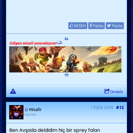
BEĞEN
Paylaş
Paylaş
Gölgen misali yanındayım!
Cevapla
7 Eylül 2009
#12
Misafir
Ziyaretçi
Ben Avşada deldidim hiç bir sprey falan