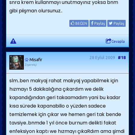
snra krem kullanmayı unutmayınız yoksa bnm
gibi piişman olursunuz..
BEĞEN
Paylaş
Paylaş
Cevapla
28 Eylül 2009
#18
Misafir
Ziyaretçi
slm..ben makyaj rahat makyaj yapabilmek için
hızmayı 5 dakikalığına çıkardım we delik
kapandığından geri takaamadım yani bu kadar
kısa sürede kapanabilio o yüzden sadece
temizlemek için çıkar we hemen geri tak bende
tavsiye..bnmde 1 yıl önce burnum delikti fakat
enfeksiyon kaptı we hızmayı çıkaRdım ama şimdi