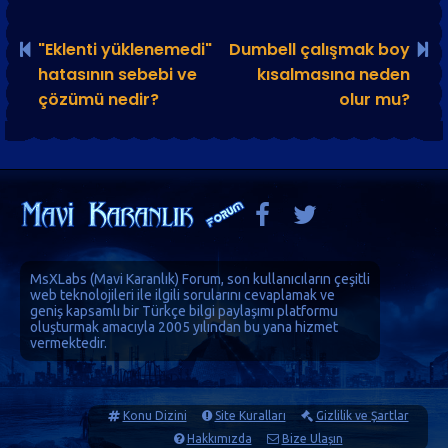
"Eklenti yüklenemedi"
Dumbell çalışmak boy
hatasının sebebi ve
kısalmasına neden
çözümü nedir?
olur mu?
MsXLabs (
Mavi Karanlık
)
Forum
, son kullanıcıların çeşitli
web teknolojileri ile ilgili sorularını cevaplamak ve
geniş kapsamlı bir Türkçe bilgi paylaşımı platformu
oluşturmak amacıyla 2005 yılından bu yana hizmet
vermektedir.
Konu Dizini
Site Kuralları
Gizlilik ve Şartlar
Hakkımızda
Bize Ulaşın