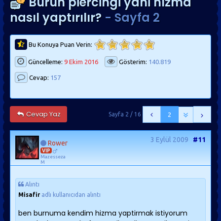
Burun piercingi yani hızma
nasıl yaptırılır?
- Sayfa 2
Bu Konuya Puan Verin:
Güncelleme:
9 Ekim 2016
Gösterim:
140.819
Cevap:
157
Cevap Yaz
Sayfa 2 / 16
2
3 Eylül 2009
#11
Rower
VIP
Mazesseza
M
Alıntı
Misafir
adlı kullanıcıdan alıntı
ben burnuma kendim hizma yaptirmak istiyorum