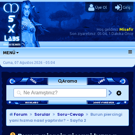
Üye Ol
Giriş
Hoş geldiniz
Misafir
Son ziyaretiniz:
05:04, 1 Dakika Önce
MENÜ
ANA SAYFA
Cuma, 07 Ağustos 2026 - 05:04
FORUMLAR
Arama
SORU-CEVAP
GÜNLÜKLER
SON MESAJLAR
KISAYOLLAR
Forum
Sorular
Soru-Cevap
Burun piercingi
yani hızma nasıl yaptırılır?
- Sayfa 2