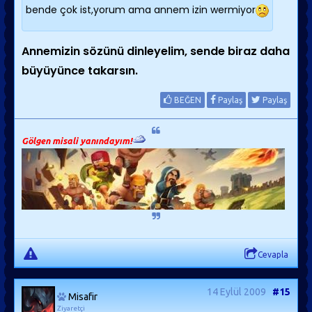
bende çok ist,yorum ama annem izin wermiyor
Annemizin sözünü dinleyelim, sende biraz daha
büyüyünce takarsın.
BEĞEN
Paylaş
Paylaş
Gölgen misali yanındayım!
Cevapla
14 Eylül 2009
#15
Misafir
Ziyaretçi