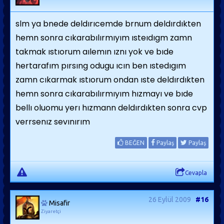
slm ya bnede deldırıcemde brnum deldırdıkten
hemn sonra cıkarabılırmıyım ısteıdıgm zamn
takmak ıstıorum aılemın ıznı yok ve bıde
hertarafım pırsıng odugu ıcın ben ıstedıgım
zamn cıkarmak ıstıorum ondan ıste deldırdıkten
hemn sonra cıkarabılırmıyım hızmayı ve bıde
bellı oluomu yerı hızmann deldırdıkten sonra cvp
verrsenız sevınırım
BEĞEN
Paylaş
Paylaş
Cevapla
26 Eylül 2009
#16
Misafir
Ziyaretçi