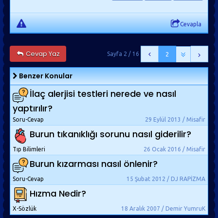
Cevapla
Cevap Yaz
Sayfa 2 / 16
2
Benzer Konular
İlaç alerjisi testleri nerede ve nasıl
yaptırılır?
Soru-Cevap
29 Eylül 2013 / Misafir
Burun tıkanıklığı sorunu nasıl giderilir?
Tıp Bilimleri
26 Ocak 2016 / Misafir
Burun kızarması nasıl önlenir?
Soru-Cevap
15 Şubat 2012 / DJ RAPİZMA
Hızma Nedir?
X-Sözlük
18 Aralık 2007 / Demir YumruK