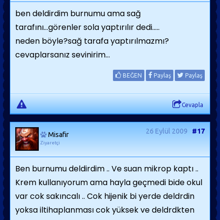
ben deldirdim burnumu ama sağ
tarafını...görenler sola yaptırılır dedi.....
neden böyle?sağ tarafa yaptırılmazmı?
cevaplarsanız sevinirim...
BEĞEN
Paylaş
Paylaş
Cevapla
26 Eylül 2009
#17
Misafir
Ziyaretçi
Ben burnumu deldirdim .. Ve suan mikrop kaptı ..
Krem kullanıyorum ama hayla geçmedi bide okul
var cok sakıncalı .. Cok hijenik bi yerde deldrdin
yoksa iltihaplanması cok yüksek ve deldrdkten