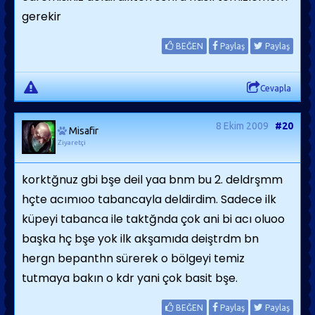
gerekir
BEĞEN
Paylaş
Paylaş
Cevapla
8 Ekim 2009
#20
Misafir
Ziyaretçi
korktğnuz gbi bşe deil yaa bnm bu 2. deldrşmm
hçte acımıoo tabancayla deldirdim. Sadece ilk
küpeyi tabanca ile taktğnda çok ani bi acı oluoo
başka hç bşe yok ilk akşamıda deiştrdm bn
hergn bepanthn sürerek o bölgeyi temiz
tutmaya bakın o kdr yani çok basit bşe.
BEĞEN
Paylaş
Paylaş