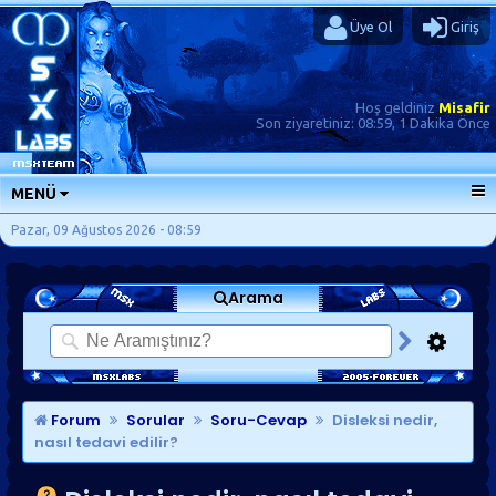
Üye Ol
Giriş
Hoş geldiniz
Misafir
Son ziyaretiniz:
08:59, 1 Dakika Önce
MENÜ
ANA SAYFA
Pazar, 09 Ağustos 2026 - 08:59
FORUMLAR
Arama
SORU-CEVAP
GÜNLÜKLER
SON MESAJLAR
KISAYOLLAR
Forum
Sorular
Soru-Cevap
Disleksi nedir,
nasıl tedavi edilir?