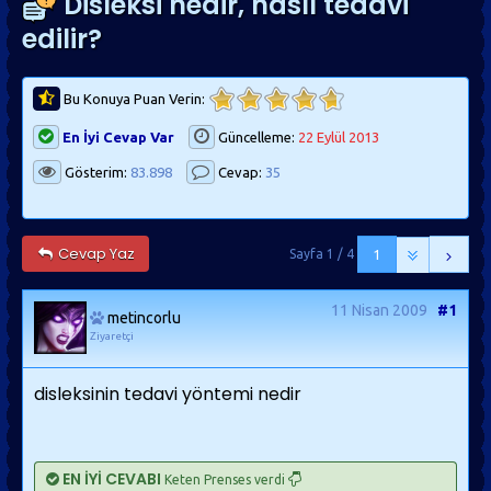
Disleksi nedir, nasıl tedavi
edilir?
Bu Konuya Puan Verin:
En İyi Cevap Var
Güncelleme:
22 Eylül 2013
Gösterim:
83.898
Cevap:
35
Cevap Yaz
Sayfa 1 / 4
1
11 Nisan 2009
#1
metincorlu
Ziyaretçi
disleksinin tedavi yöntemi nedir
EN İYİ CEVABI
Keten Prenses verdi