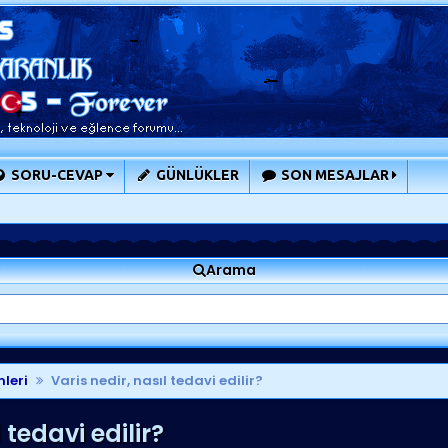
SORU-CEVAP
GÜNLÜKLER
SON MESAJLAR
Arama
mleri
Varis nedir, nasıl tedavi edilir?
 tedavi edilir?