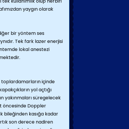
 tek kullanımlık olup herbiri
afımızdan yaygın olarak
diğer bir yöntem ses
ynıdır. Tek fark lazer enerjisi
öntemde lokal anestezi
mektedir.
a toplardamarların içinde
apakçıkların yol açtığı
arın yakınmaları süregelecek
at öncesinde Doppler
ak bileğinden kasığa kadar
artık son derece nadiren