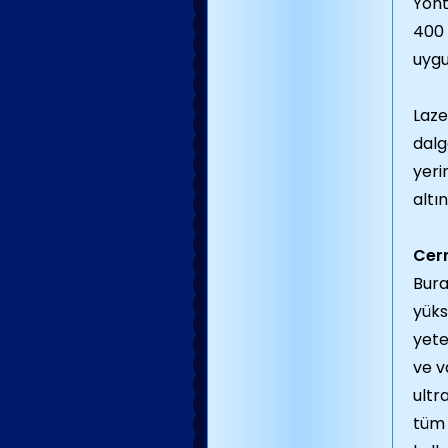
Yönt
400 
uygu
Laze
dalg
yeri
altı
Cerr
Bura
yüks
yete
ve v
ultr
tüm 