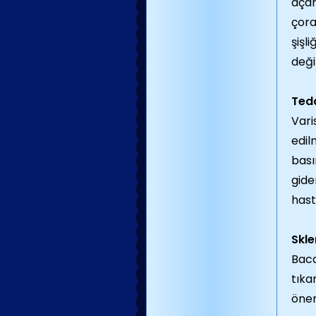
açan
çora
şişl
deği
Teda
Vari
edil
bası
gide
hast
Skle
Baca
tıka
öner