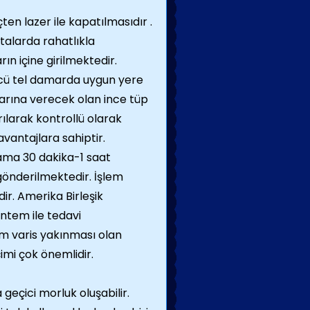
n lazer ile kapatılmasıdır .
talarda rahatlıkla
rın içine girilmektedir.
ncü tel damarda uygun yere
varına verecek olan ince tüp
rılarak kontrollü olarak
antajlara sahiptir.
lama 30 dakika-1 saat
gönderilmektedir. İşlem
r. Amerika Birleşik
öntem ile tedavi
em varis yakınması olan
çimi çok önemlidir.
geçici morluk oluşabilir.