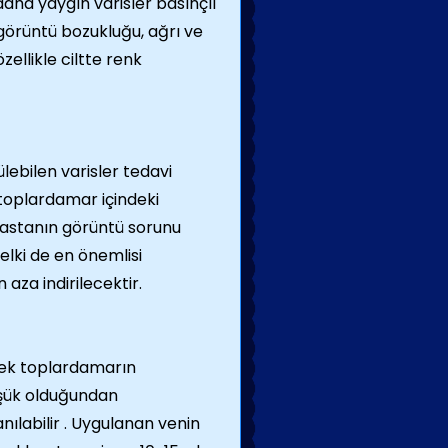
 daha yaygın varisler basınçlı
 görüntü bozukluğu, ağrı ve
özellikle ciltte renk
ülebilen varisler tedavi
 toplardamar içindeki
hastanın görüntü sorunu
Belki de en önemlisi
 aza indirilecektir.
erek toplardamarın
üşük olduğundan
ılabilir . Uygulanan venin