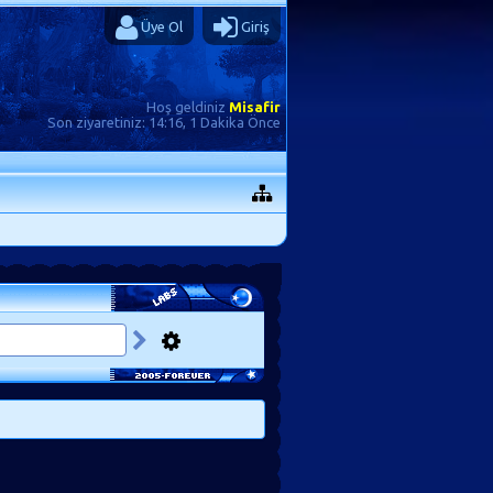
Üye Ol
Giriş
Hoş geldiniz
Misafir
Son ziyaretiniz:
14:16, 1 Dakika Önce