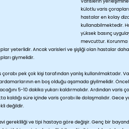
Varislerin yerleşimine
külotlu varis çorapla
hastalar en kolay diza
kullanabilmektedir. Ha
yüksek basınç uygulay
mevcuttur. Korunma a
plar yeterlidir. Ancak varisleri ve şişliği olan hastalar dah
pları giymelidir.
s çorabı pek çok kişi tarafından yanlış kullanılmaktadır. V
ardamarlarının en boş olduğu aşamada giyilmelidir. Öncel
acağını 5-10 dakika yukarı kaldırmalıdır. Ardından varis ço
ta kaldığı süre içinde varis çorabı ile dolaşmalıdır. Gece 
li değildir.
vi gerekliliği ve tipi hastaya göre değişir. Genç bir baya