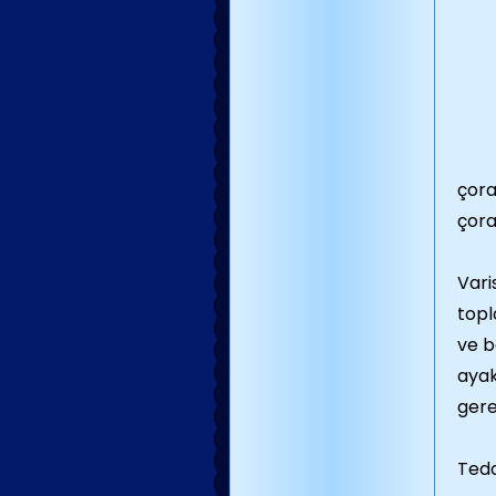
çora
çora
Vari
topl
ve b
ayak
gerek
Teda