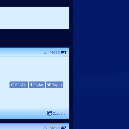
Mesaj
#1
BEĞEN
Paylaş
Paylaş
Cevapla
Mesaj
#2