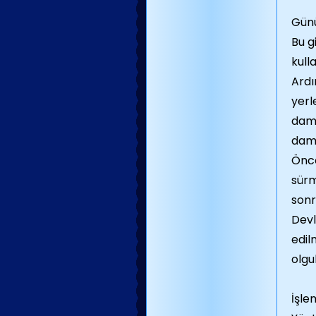
Günü
Bu g
kull
Ardı
yerl
dama
dama
Önce
sürm
sonr
Devl
edil
olgu
İşle