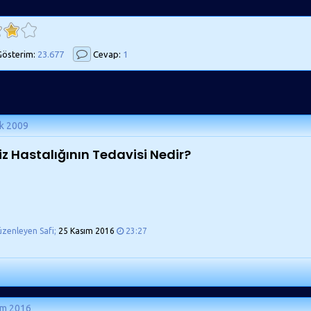
österim:
23.677
Cevap:
1
k 2009
iz Hastalığının Tedavisi Nedir?
üzenleyen Safi;
25 Kasım 2016
23:27
ım 2016