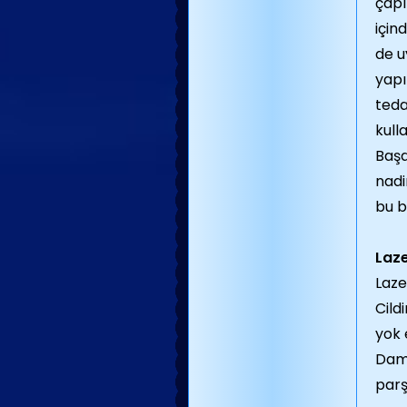
çapı
için
de u
yapı
teda
kull
Başa
nadi
bu b
Laze
Laze
Cild
yok 
Dama
parş