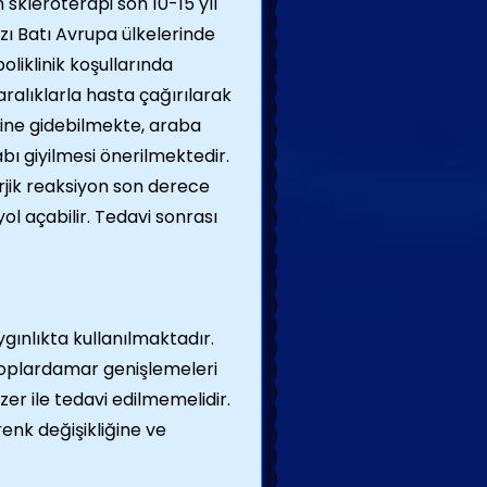
skleroterapi son 10-15 yıl
ı Batı Avrupa ülkelerinde
iklinik koşullarında
aralıklarla hasta çağırılarak
ine gidebilmekte, araba
bı giyilmesi önerilmektedir.
lerjik reaksiyon son derece
yol açabilir. Tedavi sonrası
ygınlıkta kullanılmaktadır.
n toplardamar genişlemeleri
zer ile tedavi edilmemelidir.
enk değişikliğine ve