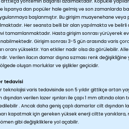
 arttıkça yöntemin başarısı azalmaktadır. Köpükle yapılan 
de İspanya dan popüler hale gelmiş ve son zamanlarda baz
ygulanmaya başlanmıştır. Bu girişim muayenehane veya pol
lmaktadır. Her seansta belli bir alan yapılmakta ve belirli 
vi tamamlanmaktadır. Hasta girişim sonrası yürüyerek ev
anabilmektedir. Girişim sonrası 3-5 gün arasında varis çora
rı oranı yüksektir. Yan etkiler nadir olsa da görülebilir. Al
rdir. Verilen ilacın damar dışına sızması renk değişikliğine 
ölgede oluşan morluklar ve şişlikler geçicidir.
r tedavisi
r teknolojisi varis tedavisinde son 5 yıldır gittikçe artan ya
in dışından verilen lazer ışınları ile çapı 1 mm altında ola
edilebilir . Ancak daha geniş çaplı damarlar cilt dışından la
rı kapatmak için gereken yüksek enerji ciltte yanıklara, r
ömen gibi değişikliklere yol açabilir.