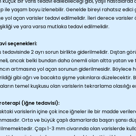
 küçük bir varis tedavi edilebileceği gibi, yaşlı hastalarda
p ile yaşam boyu izlenebilir. Genelde bireyi rahatsız edici
iğe yol açan varisler tedavi edilmelidir. İleri derece varisler 
şikliği ve yara varsa mutlaka tedavi edilmelidir.
vi seçenekleri:
s tedavisinde 2 ayrı sorun birlikte giderilmelidir. Dıştan gör
meli, ancak belki bundan daha önemli olan altta yatan ve
ncın artmasına yol açan sorunun giderilmesidir. Böylece 
rildiği gibi ağrı ve bacakta şişme yakınlaraı düzelecektir. 
aların temel kuşkusu olan varislerin tekrarlama olasılığı en
roterapi (iğne tedavisi):
ktaki varislerin içine çok ince iğneler ile bir madde veril
nmasıdır. Orta ve büyük çaplı damarlarda başarı şansı d
ilmemektedir. Çapı 1-3 mm civarında olan varislerde kullan