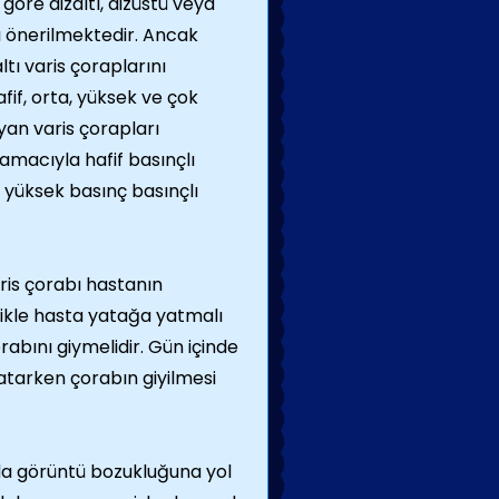
 göre dizaltı, dizüstü veya
rı önerilmektedir. Ancak
ltı varis çoraplarını
fif, orta, yüksek ve çok
an varis çorapları
macıyla hafif basınçlı
a yüksek basınç basınçlı
aris çorabı hastanın
ikle hasta yatağa yatmalı
rabını giymelidir. Gün içinde
yatarken çorabın giyilmesi
nda görüntü bozukluğuna yol