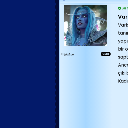
Bu m
Vari
Vari
tanı
yapı
bir 
MiSiM
SMD
sapt
Anca
çıkı
Kadı