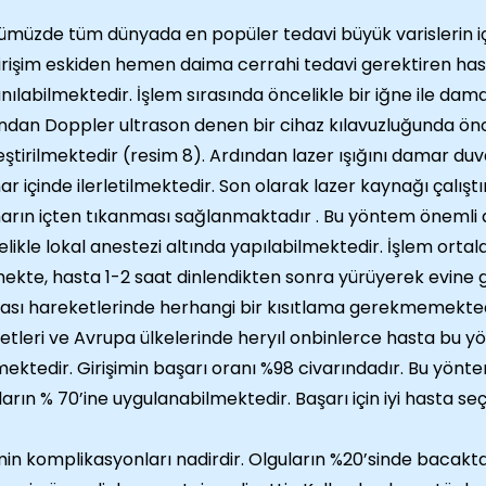
müzde tüm dünyada en popüler tedavi büyük varislerin içte
irişim eskiden hemen daima cerrahi tedavi gerektiren has
anılabilmektedir. İşlem sırasında öncelikle bir iğne ile dama
ndan Doppler ultrason denen bir cihaz kılavuzluğunda ö
eştirilmektedir (resim 8). Ardından lazer ışığını damar du
r içinde ilerletilmektedir. Son olarak lazer kaynağı çalıştı
rın içten tıkanması sağlanmaktadır . Bu yöntem önemli av
likle lokal anestezi altında yapılabilmektedir. İşlem orta
ekte, hasta 1-2 saat dinlendikten sonra yürüyerek evine 
ası hareketlerinde herhangi bir kısıtlama gerekmemektedi
etleri ve Avrupa ülkelerinde heryıl onbinlerce hasta bu y
mektedir. Girişimin başarı oranı %98 civarındadır. Bu yönt
ların % 70’ine uygulanabilmektedir. Başarı için iyi hasta se
min komplikasyonları nadirdir. Olguların %20’sinde bacakta 