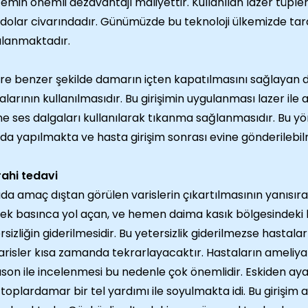
emin önemli dezavantajı maliyettir. Kullanılan lazer tüpleri
dolar civarındadır. Günümüzde bu teknoloji ülkemizde tar
lanmaktadır.
re benzer şekilde damarın içten kapatılmasını sağlayan 
alarının kullanılmasıdır. Bu girişimin uygulanması lazer ile a
ne ses dalgaları kullanılarak tıkanma sağlanmasıdır. Bu y
nda yapılmakta ve hasta girişim sonrası evine gönderilebil
ahi tedavi
da amaç dıştan görülen varislerin çıkartılmasının yanısır
ek basınca yol açan, ve hemen daima kasık bölgesindeki k
rsizliğin giderilmesidir. Bu yetersizlik giderilmezse hastal
arisler kısa zamanda tekrarlayacaktır. Hastaların ameliy
ason ile incelenmesi bu nedenle çok önemlidir. Eskiden ay
toplardamar bir tel yardımı ile soyulmakta idi. Bu girişim 