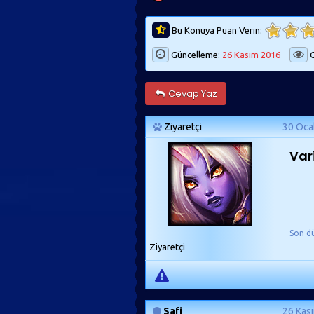
Bu Konuya Puan Verin:
Güncelleme:
26 Kasım 2016
G
Cevap Yaz
Ziyaretçi
30 Oca
Var
Son d
Ziyaretçi
Safi
26 Kas