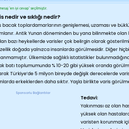
esaj 'en iyi cevap' seçilmiştir.
s nedir ve sıklığı nedir?
s bacak toplardamarlarının genişlemesi, uzaması ve bükl
mlanır. Antik Yunan döneminden bu yana bilinmekte olan bi
lan bazı heykellerde varisler çok belirgin olarak gösterilmiştir
özellik doğada yalnızca insanlarda görülmesidir. Diğer hiç
anmamıştır. Ülkemizde sağlıklı istatistikler bulunmadığınd
k batı toplumumunda % 10-20 gibi yüksek oranda görülm
larak Türkiye’de 5 milyon bireyde değişik derecelerde varis
nlarda erkeklerden daha sıktır. Yaşla birlikte varis görülm
Sponsorlu Bağlantılar
Tedavi:
Yakınması az olan has
yüksek olan hastalara 
varisten korunmak içi