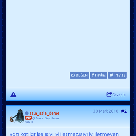
BEĞEN
Paylaş
Paylaş
Cevapla
30 Mart 2010
#2
asla_asla_deme
VIP
Never Say Never
Agaın
Bazı katılar ise ısıyı iyi iletmez.Isıyı iyi iletmeyen