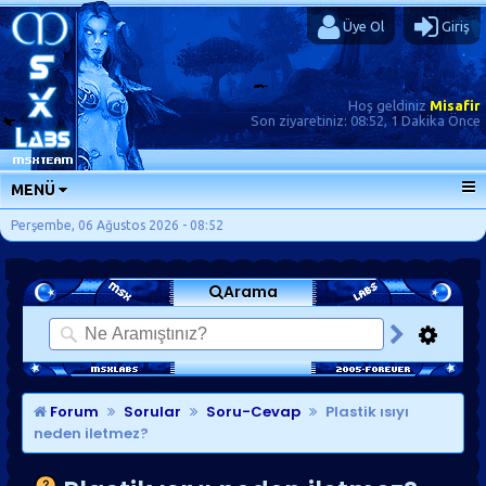
Üye Ol
Giriş
Hoş geldiniz
Misafir
Son ziyaretiniz:
08:52, 1 Dakika Önce
MENÜ
ANA SAYFA
Perşembe, 06 Ağustos 2026 - 08:52
FORUMLAR
Arama
SORU-CEVAP
GÜNLÜKLER
SON MESAJLAR
KISAYOLLAR
Forum
Sorular
Soru-Cevap
Plastik ısıyı
neden iletmez?