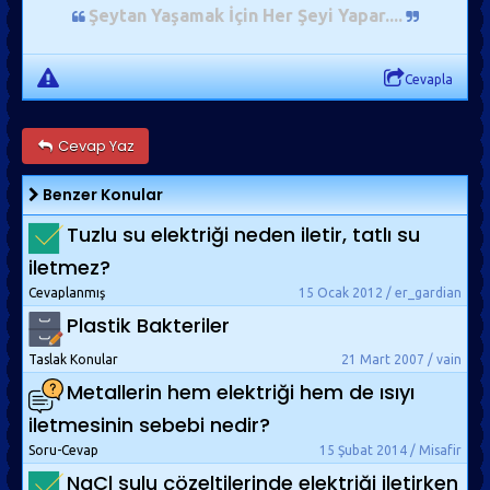
Şeytan Yaşamak İçin Her Şeyi Yapar...
.
Cevapla
Cevap Yaz
Benzer Konular
Tuzlu su elektriği neden iletir, tatlı su
iletmez?
Cevaplanmış
15 Ocak 2012 / er_gardian
Plastik Bakteriler
Taslak Konular
21 Mart 2007 / vain
Metallerin hem elektriği hem de ısıyı
iletmesinin sebebi nedir?
Soru-Cevap
15 Şubat 2014 / Misafir
NaCl sulu çözeltilerinde elektriği iletirken