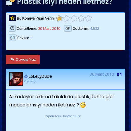
Plastik ısıyı neden iletmez?
Bu Konuya Puan Verin:
Güncelleme:
30 Mart 2010
Gösterim:
4.532
Cevap:
1
Cevap Yaz
30 Mart 2010
#1
LoLeLyDuDe
Ziyaretçi
Arkadaşlar aklıma takıldı da plastik, tahta gibi
maddeler ısıyı neden iletmez ?
Sponsorlu Bağlantılar