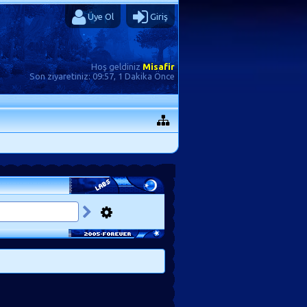
Üye Ol
Giriş
Hoş geldiniz
Misafir
Son ziyaretiniz:
09:57, 1 Dakika Önce