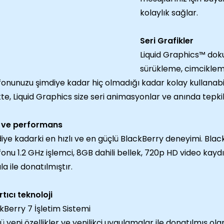
kolaylık sağlar.
Seri Grafikler
Liquid Graphics™ dok
sürükleme, cimcikleme 
fonunuzu şimdiye kadar hiç olmadığı kadar kolay kullanabilir
ikte, Liquid Graphics size seri animasyonlar ve anında tepki
 ve performans
iye kadarki en hızlı ve en güçlü BlackBerry deneyimi. Bla
fonu 1.2 GHz işlemci, 8GB dahili bellek, 720p HD video kaydı, 
la ile donatılmıştır.
rtıcı teknoloji
kBerry 7 İşletim Sistemi
ü yeni özellikler ve yenilikçi uygulamalar ile donatılmış ol