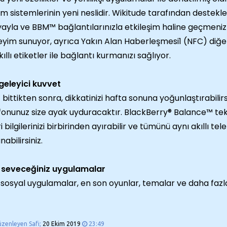
tim sistemlerinin yeni neslidir. Wikitude tarafından destek
ayla ve BBM™ bağlantılarınızla etkileşim haline geçmeniz 
yim sunuyor, ayrıca Yakın Alan Haberleşmesi1 (NFC) diğer 
kıllı etiketler ile bağlantı kurmanızı sağlıyor.
eleyici kuvvet
iz bittikten sonra, dikkatinizi hafta sonuna yoğunlaştırabilirs
fonunuz size ayak uyduracaktır. BlackBerry® Balance™ teknolo
ri bilgilerinizi birbirinden ayırabilir ve tümünü aynı akıllı t
nabilirsiniz.
 seveceğiniz uygulamalar
 sosyal uygulamalar, en son oyunlar, temalar ve daha fazla
üzenleyen Safi;
20 Ekim 2019
23:49