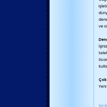
işle
düny
dene
ve a
Deng
İşin
tele
tica
kulla
Çok
Yeni
Son d