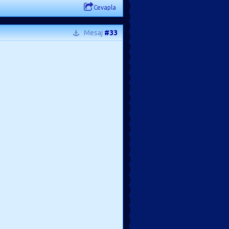
Cevapla
Mesaj
#33