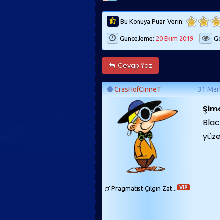
Bu Konuya Puan Verin:
Güncelleme:
20 Ekim 2019
Gö
Cevap Yaz
CrasHofCinneT
31 Mar
Şimd
Blac
yüze
Pragmatist Çılgın Zat...
VIP