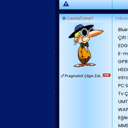
CrasHofCinneT
5 Nisa
Blue
Çift
EDG
E-ma
GPRS
HSD
Pragmatist Çılgın Zat...
VIP
Infr
PC S
Tv Ç
UMT
WAP
Eğl
MMS