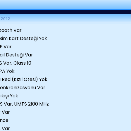
n 2012
tooth Var
 Sim Kart Desteği Yok
E Var
il Desteği Var
 Var, Class 10
PA Yok
a Red (Kızıl Ötesi) Yok
enkronizasyonu Var
ıkışı Yok
S Var, UMTS 2100 MHz
 Var
ence
 Var