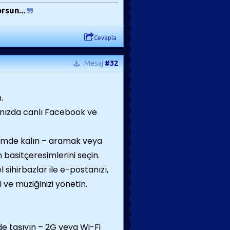
rsun...
Cevapla
Mesaj
#32
.
nızda canlı Facebook ve
işimde kalın – aramak veya
basitçeresimlerini seçin.
 sihirbazlar ile e-postanızı,
i ve müziğinizi yönetin.
de taşıyın – 2G veya Wi-Fi