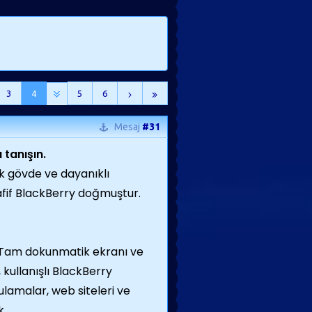
3
4
5
6
Mesaj
#31
 tanışın.
ik gövde ve dayanıklı
fif BlackBerry doğmuştur.
 Tam dokunmatik ekranı ve
 kullanışlı BlackBerry
lamalar, web siteleri ve
k