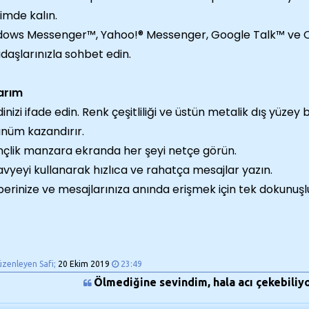
şimde kalın.
ows Messenger™, Yahoo!® Messenger, Google Talk™ ve O
daşlarınızla sohbet edin.
arım
inizi ifade edin. Renk çeşitliliği ve üstün metalik dış yüzey 
nüm kazandırır.
inçlik manzara ekranda her şeyi netçe görün.
avyeyi kullanarak hızlıca ve rahatça mesajlar yazın.
erinize ve mesajlarınıza anında erişmek için tek dokunuşluk
üzenleyen Safi;
20 Ekim 2019
23:49
Ölmediğine sevindim, hala acı çekebiliyo