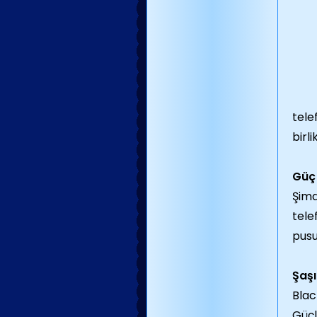
tele
birl
Güç
Şimd
tele
pusu
Şaşı
Blac
Güçl