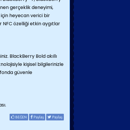
lenen gerçeklik deneyimi,
için heyecan verici bir
NFC özelliği etkin aygıtlar
iniz. BlackBerry Bold akıllı
jisiyle kişisel bilgilerinizle
elefonda güvenle
sı.
BEĞEN
Paylaş
Paylaş