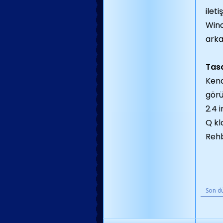
ileti
Wind
arka
Tas
Kend
görü
2.4 
Q kl
Rehb
Son d