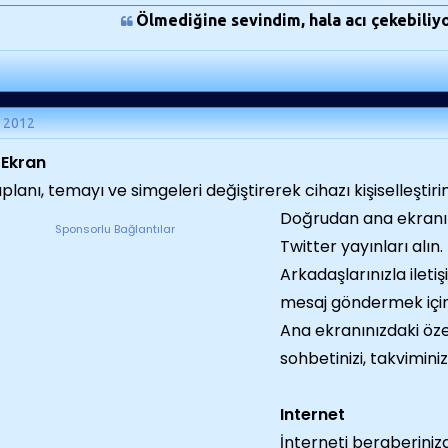
Ölmediğine sevindim, hala acı çekebiliyo
n 2012
 Ekran
planı, temayı ve simgeleri değiştirerek cihazı kişiselleştirin
Doğrudan ana ekranı
Sponsorlu Bağlantılar
Twitter yayınları alın.
Arkadaşlarınızla ilet
mesaj göndermek için 
Ana ekranınızdaki özel
sohbetinizi, takviminiz
Internet
İnterneti beraberiniz