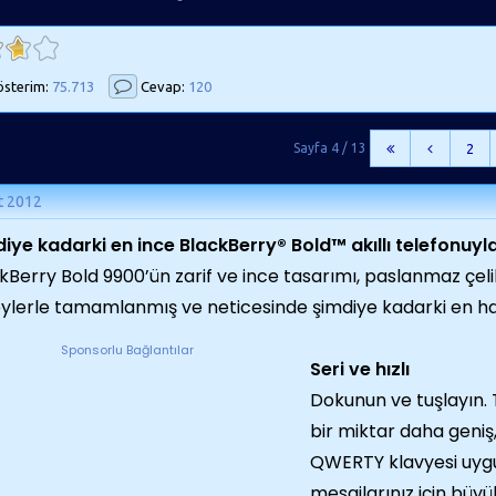
sterim:
75.713
Cevap:
120
Sayfa 4 / 13
2
t 2012
iye kadarki en ince BlackBerry® Bold™ akıllı telefonuyla
kBerry Bold 9900’ün zarif ve ince tasarımı, paslanmaz çel
ylerle tamamlanmış ve neticesinde şimdiye kadarki en ha
Sponsorlu Bağlantılar
Seri ve hızlı
Dokunun ve tuşlayın.
bir miktar daha geniş,
QWERTY klavyesi uygu
mesajlarınız için büyü