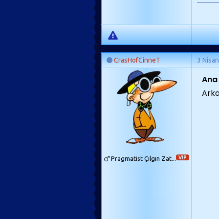
CrasHofCinneT
3 Nisa
Ana
Arka
Pragmatist Çılgın Zat...
VIP