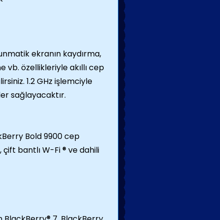
unmatik ekranın kaydırma,
vb. özellikleriyle akıllı cep
siniz. 1.2 GHz işlemciyle
ler sağlayacaktır.
ckBerry Bold 9900 cep
çift bantlı W-Fi ® ve dahili
an BlackBerry® 7, BlackBerry