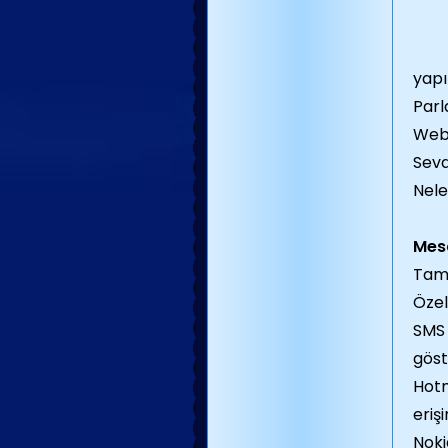
yapı
Parl
Web 
Sevd
Nele
Mes
Tam 
Özel
SMS 
göste
Hotm
erişi
Noki