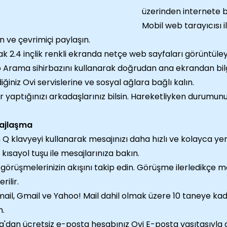
üzerinden internete b
Mobil web tarayıcısı il
n ve çevrimiçi paylaşın.
ak 2.4 inçlik renkli ekranda netçe web sayfaları görüntüley
Arama sihirbazını kullanarak doğrudan ana ekrandan bilgi
iğiniz Ovi servislerine ve sosyal ağlara bağlı kalın.
r yaptığınızı arkadaşlarınız bilsin. Hareketliyken durumun
ajlaşma
Q klavyeyi kullanarak mesajınızı daha hızlı ve kolayca yeri
 kısayol tuşu ile mesajlarınıza bakın.
görüşmelerinizin akışını takip edin. Görüşme ilerledikçe me
rilir.
ail, Gmail ve Yahoo! Mail dahil olmak üzere 10 taneye kad
n.
a'dan ücretsiz e-posta hesabınız Ovi E-posta vasıtasıyla a