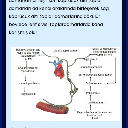
damarları birleşir son köprücük altı toplar
damarları da kendi aralarında birleşerek sağ
köprücük altı toplar damarlarına dökülür
böylece lenf sıvısı toplardamarlarda kana
karışmış olur.