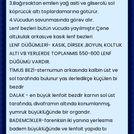
3.Bağırsaktan emilen yağ asiti ve gliserolü sol
köprücük altı toplardamarına götürür.
4.Vücudun savunmasında görev alır.
Lenf bezleri bütün vücuda yayılmıştır.Çene
altı,kulak arkası,ve kasık lenf bezleri
LENF DÜĞÜMLERİ- KASIK, DİRSEK ,BOYUN, KOLTUK
ALTI VB YERLERDE TOPLANMIS 550-600 LENF
DÜĞÜMÜ VARDIR.
TİMUS BEZİ-sternumun arkasında kalbin üst ve
sol tarafında bulunur yas ılerledikçe küçülen bi
bezdir
DALAK - en büyük lenfoit bezdir karnın sol üst
tarafında, divaframın altında konumlanmış,
yumruk büyüklüğünde bir organdır.
BADEMCİKLER-farenksin iki yanına yerlesmıs
badem büyüklüğünde ve lenfoit yapıda bı