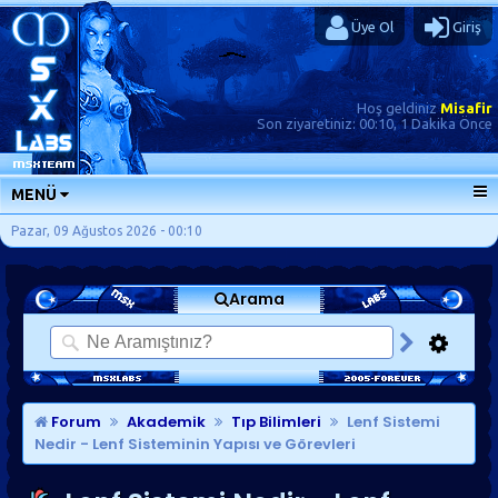
Üye Ol
Giriş
Hoş geldiniz
Misafir
Son ziyaretiniz:
00:10, 1 Dakika Önce
MENÜ
ANA SAYFA
Pazar, 09 Ağustos 2026 - 00:10
FORUMLAR
Arama
SORU-CEVAP
GÜNLÜKLER
SON MESAJLAR
KISAYOLLAR
Forum
Akademik
Tıp Bilimleri
Lenf Sistemi
Nedir - Lenf Sisteminin Yapısı ve Görevleri