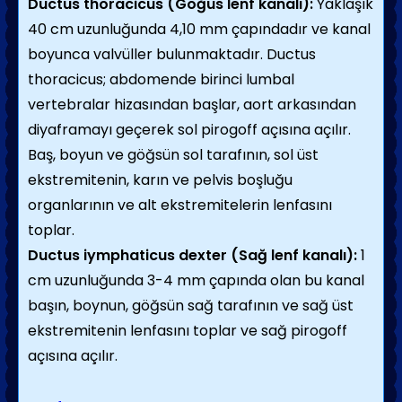
Ductus thoracicus (Göğüs lenf kanalı):
Yaklaşık
40 cm uzunluğunda 4,10 mm çapındadır ve kanal
boyunca valvüller bulunmaktadır. Ductus
thoracicus; abdomende birinci lumbal
vertebralar hizasından başlar, aort arkasından
diyaframayı geçerek sol pirogoff açısına açılır.
Baş, boyun ve göğsün sol tarafının, sol üst
ekstremitenin, karın ve pelvis boşluğu
organlarının ve alt ekstremitelerin lenfasını
toplar.
Ductus iymphaticus dexter (Sağ lenf kanalı):
1
cm uzunluğunda 3-4 mm çapında olan bu kanal
başın, boynun, göğsün sağ tarafının ve sağ üst
ekstremitenin lenfasını toplar ve sağ pirogoff
açısına açılır.