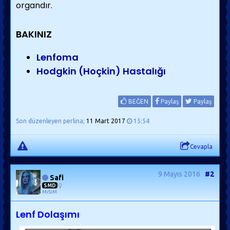
organdır.
BAKINIZ
Lenfoma
Hodgkin (Hoçkin) Hastalığı
BEĞEN
Paylaş
Paylaş
Son düzenleyen perlina;
11 Mart 2017
15:54
Cevapla
9 Mayıs 2016
#2
Safi
SMD
MiSiM
Lenf Dolaşımı