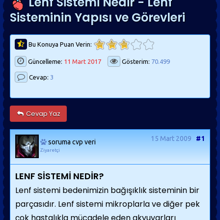
Lenf Sistemi Nedir - Lenf
Sisteminin Yapısı ve Görevleri
Bu Konuya Puan Verin:
Güncelleme:
11 Mart 2017
Gösterim:
70.499
Cevap:
3
Cevap Yaz
15 Mart 2009
#1
soruma cvp veri
Ziyaretçi
LENF SİSTEMİ NEDİR?
Lenf sistemi bedenimizin bağışıklık sisteminin bir
parçasıdır. Lenf sistemi mikroplarla ve diğer pek
çok hastalıkla mücadele eden akyuvarları