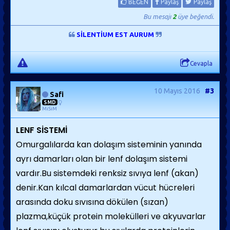
BEĞEN
Paylaş
Paylaş
Bu mesajı
2
üye beğendi.
SİLENTİUM EST AURUM
Cevapla
10 Mayıs 2016
#3
Safi
SMD
MiSiM
LENF SİSTEMİ
Omurgalılarda kan dolaşım sisteminin yanında
ayrı damarları olan bir lenf dolaşım sistemi
vardır.Bu sistemdeki renksiz sıvıya lenf (akan)
denir.Kan kılcal damarlardan vücut hücreleri
arasında doku sıvısına dökülen (sızan)
plazma,küçük protein molekülleri ve akyuvarlar