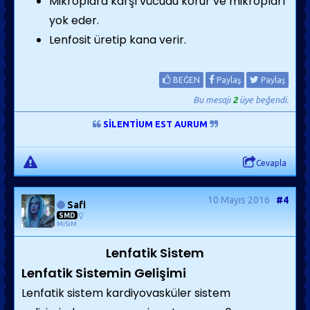
Mikroplara karşı vücudu korur ve mikropları
yok eder.
Lenfosit üretip kana verir.
BEĞEN
Paylaş
Paylaş
Bu mesajı
2
üye beğendi.
SİLENTİUM EST AURUM
Cevapla
10 Mayıs 2016
#4
Safi
SMD
MiSiM
Lenfatik Sistem
Lenfatik Sistemin Gelişimi
Lenfatik sistem kardiyovasküler sistem