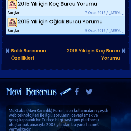
2015 Yılı için Koç Burcu Yorumu
Burçlar
7 Ocak 2015 / _AERYU_
2015 Yılı için Oğlak Burcu Yorumu
Burçlar
9 Ocak 2015 / _AERYU_
Balık Burcunun
2016 Yılı için Koç Burcu
Özellikleri
Yorumu
MsXLabs (
Mavi Karanlık
)
Forum
, son kullanıcıların çeşitli
web teknolojileri ile ilgili sorularını cevaplamak ve
geniş kapsamlı bir Türkçe bilgi paylaşımı platformu
oluşturmak amacıyla 2005 yılından bu yana hizmet
vermektedir.