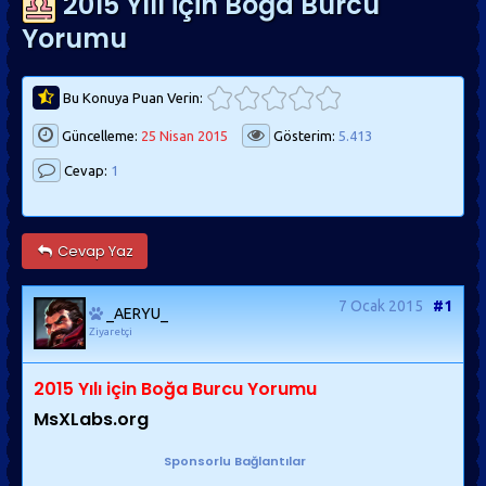
2015 Yılı için Boğa Burcu
Yorumu
Bu Konuya Puan Verin:
Güncelleme:
25 Nisan 2015
Gösterim:
5.413
Cevap:
1
Cevap Yaz
7 Ocak 2015
#1
_AERYU_
Ziyaretçi
2015 Yılı için Boğa Burcu Yorumu
MsXLabs.org
Sponsorlu Bağlantılar