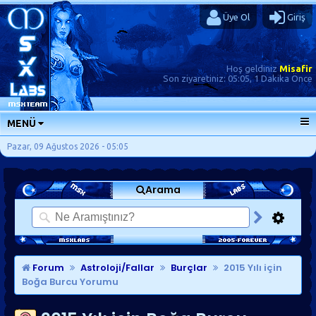
Üye Ol
Giriş
Hoş geldiniz
Misafir
Son ziyaretiniz:
05:05, 1 Dakika Önce
MENÜ
ANA SAYFA
Pazar, 09 Ağustos 2026 - 05:05
FORUMLAR
Arama
SORU-CEVAP
GÜNLÜKLER
SON MESAJLAR
KISAYOLLAR
Forum
Astroloji/Fallar
Burçlar
2015 Yılı için
Boğa Burcu Yorumu