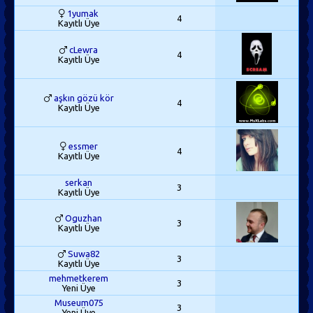
1yumak
4
Kayıtlı Üye
cLewra
4
Kayıtlı Üye
aşkın gözü kör
4
Kayıtlı Üye
essmer
4
Kayıtlı Üye
serkan
3
Kayıtlı Üye
Oguzhan
3
Kayıtlı Üye
Suwa82
3
Kayıtlı Üye
mehmetkerem
3
Yeni Üye
Museum075
3
Yeni Üye