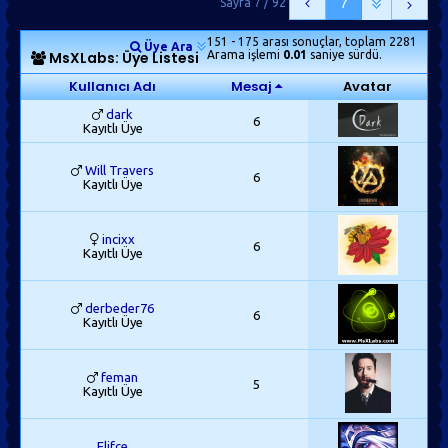
Sayfa 7 / 92
7
151 - 175 arası sonuçlar, toplam 2281
Üye Ara
MsXLabs: Üye Listesi
Arama işlemi
0.01
saniye sürdü.
Kullanıcı Adı
Mesaj
Avatar
dark
6
Kayıtlı Üye
Will Travers
6
Kayıtlı Üye
incixx
6
Kayıtlı Üye
derbeder76
6
Kayıtlı Üye
feman
5
Kayıtlı Üye
Elifce