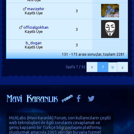
mavizehir
3
Kayıtlı Üye
officialgokhan
3
Kayıtlı Üye
b_dogan
3
Kayıtlı Üye
151 - 175 arası sonuçlar, toplam 2281
Sayfa 7 / 92
7
MsXLabs (
Mavi Karanlık
)
Forum
, son kullanıcıların çeşitli
web teknolojileri ile ilgili sorularını cevaplamak ve
geniş kapsamlı bir Türkçe bilgi paylaşımı platformu
oluşturmak amacıyla 2005 yılından bu yana hizmet