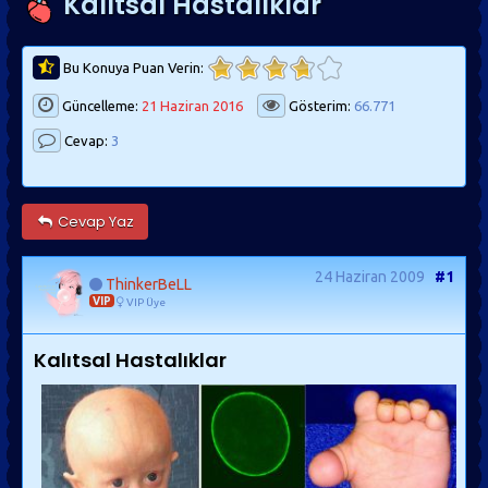
Kalıtsal Hastalıklar
Bu Konuya Puan Verin:
Güncelleme:
21 Haziran 2016
Gösterim:
66.771
Cevap:
3
Cevap Yaz
24 Haziran 2009
#1
ThinkerBeLL
VIP
VIP Üye
Kalıtsal Hastalıklar