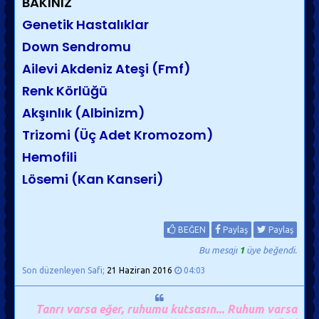
BAKINIZ
Genetik Hastalıklar
Down Sendromu
Ailevi
Akdeniz Ateşi (Fmf)
Renk Körlüğü
Akşınlık (Albinizm)
Trizomi (Üç Adet Kromozom)
Hemofili
Lösemi (Kan Kanseri)
BEĞEN
Paylaş
Paylaş
Bu mesajı
1
üye beğendi.
Son düzenleyen Safi;
21 Haziran 2016
04:03
Tanrı varsa eğer, ruhumu kutsasın... Ruhum varsa