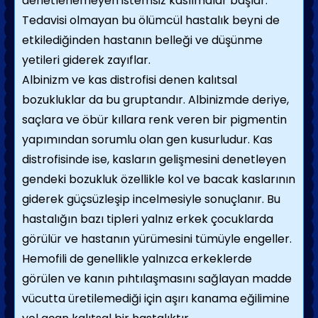
denetlenemeyen istemsiz kasılmalar başlar.
Tedavisi olmayan bu ölümcül hastalık beyni de
etkilediğinden hastanın belleği ve düşünme
yetileri giderek zayıflar.
Albinizm ve kas distrofisi denen kalıtsal
bozukluklar da bu gruptandır. Albinizmde deriye,
saçlara ve öbür kıllara renk veren bir pigmentin
yapımından sorumlu olan gen ku­surludur. Kas
distrofisinde ise, kasların gelişmesini denetleyen
gendeki bo­zukluk özellikle kol ve bacak kaslarının
gide­rek güçsüzleşip incelmesiyle sonuçlanır. Bu
hastalığın bazı tipleri yalnız erkek çocuklarda
görülür ve hastanın yürümesini tümüyle en­geller.
Hemofili de genellikle yalnızca erkek­lerde
görülen ve kanın pıhtılaşmasını sağlayan madde
vücutta üretilemediği için aşırı kana­ma eğilimine