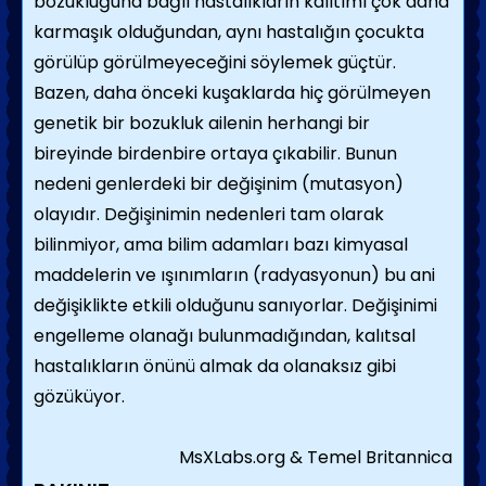
bozukluğuna bağlı hastalıkların kalıtımı çok daha
karmaşık olduğundan, aynı hastalığın çocukta
görülüp görülmeyeceğini söylemek güçtür.
Bazen, daha önceki kuşaklarda hiç görül­meyen
genetik bir bozukluk ailenin herhangi bir
bireyinde birdenbire ortaya çıkabilir. Bu­nun
nedeni genlerdeki bir değişinim (mutasyon)
olayıdır. Değişinimin nedenleri tam ola­rak
bilinmiyor, ama bilim adamları bazı kim­yasal
maddelerin ve ışınımların (radyasyonun) bu ani
değişiklikte etkili olduğunu sanıyorlar. Değişinimi
engelleme olanağı bulunmadığın­dan, kalıtsal
hastalıkların önünü almak da olanaksız gibi
gözüküyor.
MsXLabs.org & Temel Britannica