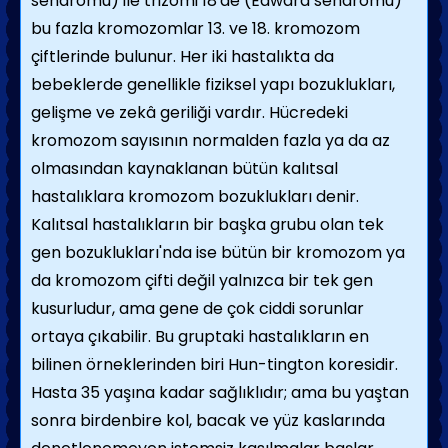
sendromu) ile trizomi 18'de (Edward sendromu)
bu fazla kromo­zomlar 13. ve 18. kromozom
çiftlerinde bulu­nur. Her iki hastalıkta da
bebeklerde genel­likle fiziksel yapı bozuklukları,
gelişme ve zekâ geriliği vardır. Hücredeki
kromozom sayısının normalden fazla ya da az
olmasından kaynaklanan bütün kalıtsal
hastalıklara kro­mozom bozuklukları denir.
Kalıtsal hastalıkların bir başka grubu olan tek
gen bozuklukları'nda ise bütün bir kromo­zom ya
da kromozom çifti değil yalnızca bir tek gen
kusurludur, ama gene de çok ciddi sorunlar
ortaya çıkabilir. Bu gruptaki hasta­lıkların en
bilinen örneklerinden biri Hun-tington koresidir.
Hasta 35 yaşına kadar sağlıklıdır; ama bu yaştan
sonra birdenbire kol, bacak ve yüz kaslarında