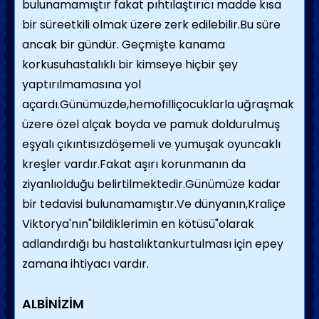
bulunamamıştır fakat pıhtılaştırıcı madde kısa
bir süreetkili olmak üzere zerk edilebilir.Bu süre
ancak bir gündür. Geçmişte kanama
korkusuhastalıklı bir kimseye hiçbir şey
yaptırılmamasına yol
açardı.Günümüzde,hemofilliçocuklarla uğraşmak
üzere özel alçak boyda ve pamuk doldurulmuş
eşyalı çıkıntısızdöşemeli ve yumuşak oyuncaklı
kreşler vardır.Fakat aşırı korunmanın da
ziyanlıolduğu belirtilmektedir.Günümüze kadar
bir tedavisi bulunamamıştır.Ve dünyanın,Kraliçe
Viktorya'nın"bildiklerimin en kötüsü"olarak
adlandırdığı bu hastalıktankurtulması için epey
zamana ihtiyacı vardır.
ALBİNİZİM