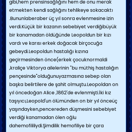
gibi,hem prensinsağlığını hem de onu merak
etmekten kendi sağlığını tehlikeye sokacaktı
.Bununlaberaber üç yıl sonra evlenmesine izin
verdi.Küçük bir kazanın sebebiyet verdiğibüyük
bir kanamadan öldüğünde Leopoldun bir kızı
vardı ve karısı erkek doğacak birçocuğa
gebeydi.Leopoldun hastalığı kızına
geçirmesinden önce(erkek çocuknormaldi
,kraliçe Viktorya ailelerinin "bu müthiş hastalığın
pençesinde"olduğunuyazmasına sebep olan
başka belirtilere de şahit olmuştu.Leopoldan on
yıl öncedoğan Alice ,1862'de evlenmişti.İki kız
taşıyıcı,Leopold'un ölümünden on bir yıl önceüç
yaşındayken,pencereden düşmesini sebebiyet
verdiği kanamadan ölen oğlu
dahemofililiydi.Şimdilik hemofiliye bir çara