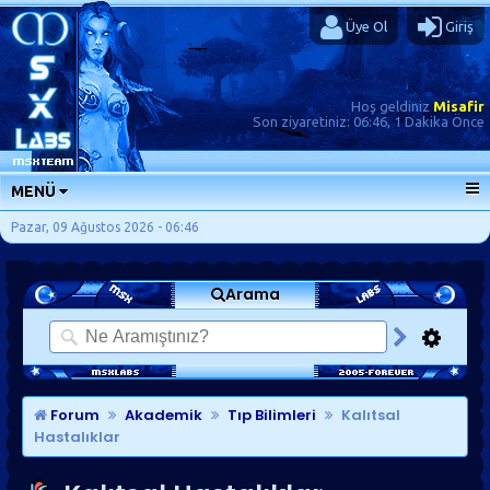
Üye Ol
Giriş
Hoş geldiniz
Misafir
Son ziyaretiniz:
06:46, 1 Dakika Önce
MENÜ
ANA SAYFA
Pazar, 09 Ağustos 2026 - 06:46
FORUMLAR
Arama
SORU-CEVAP
GÜNLÜKLER
SON MESAJLAR
KISAYOLLAR
Forum
Akademik
Tıp Bilimleri
Kalıtsal
Hastalıklar