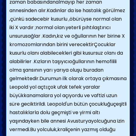
zaman babasındanalmayıp her zaman
annesinden alır.Kadınlar da ise hastalık görülmez
,çünkü sadecebir kusurlu ,öbürüyse normal olan
iki X vardır ;normal olan.yeterli pıhtılaştırıcı
unsurusağlar .Kadın,kız ve oğullarının her birine X
kromozomlarından birini verecektirÇocuklar
kusurlu olanı alabilecekleri gibi kusursuz olanı da
alabilirler .Kızların taşıyıcıoğullarının hemofilili
olma şansının yarı yarıya oluşu buradan
gelmektedir.Durumun ilk olarak ortaya çıkmasına
Leopold yol açtı;çok ufak tefek yaralar
büyükkanamalara yol açıyordu ve vaftizi uzun
süre geciktirildi. Leopold'un bütün çocukluğuçeşitli
hastalıklarla dolu geçmişti ve yirmi altı
yaşındayken bile annesi Avusturyayolcuğuna izin
vermedi.Bu yolculuk,kraliçenin yazmış olduğu