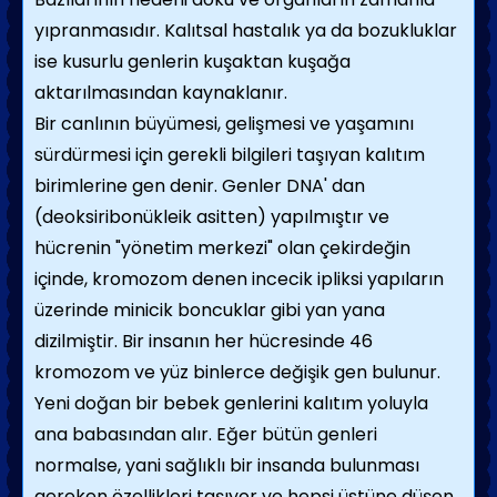
yıpranmasıdır. Kalıtsal hastalık ya da bozukluklar
ise kusurlu genlerin kuşaktan kuşağa
aktarılmasından kaynaklanır.
Bir canlının büyümesi, gelişmesi ve yaşamı­nı
sürdürmesi için gerekli bilgileri taşıyan kalıtım
birimlerine gen denir. Genler DNA' dan
(deoksiribonükleik asitten) yapılmıştır ve
hücrenin "yönetim merkezi" olan çekirde­ğin
içinde, kromozom denen incecik ipliksi yapıların
üzerinde minicik boncuklar gibi yan yana
dizilmiştir. Bir insanın her hücresinde 46
kromozom ve yüz binlerce değişik gen bulu­nur.
Yeni doğan bir bebek genlerini kalıtım yoluyla
ana babasından alır. Eğer bütün genleri
normalse, yani sağlıklı bir insanda bulunması
gereken özellikleri taşıyor ve hepsi üstüne düşen