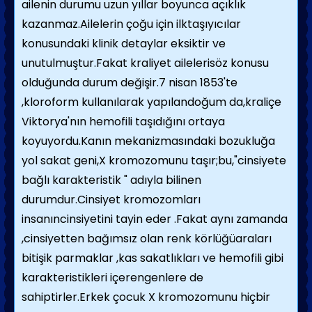
ailenin durumu uzun yıllar boyunca açıklık
kazanmaz.Ailelerin çoğu için ilktaşıyıcılar
konusundaki klinik detaylar eksiktir ve
unutulmuştur.Fakat kraliyet ailelerisöz konusu
olduğunda durum değişir.7 nisan 1853'te
,kloroform kullanılarak yapılandoğum da,kraliçe
Viktorya'nın hemofili taşıdığını ortaya
koyuyordu.Kanın mekanizmasındaki bozukluğa
yol sakat geni,X kromozomunu taşır;bu,"cinsiyete
bağlı karakteristik " adıyla bilinen
durumdur.Cinsiyet kromozomları
insanıncinsiyetini tayin eder .Fakat aynı zamanda
,cinsiyetten bağımsız olan renk körlüğüaraları
bitişik parmaklar ,kas sakatlıkları ve hemofili gibi
karakteristikleri içerengenlere de
sahiptirler.Erkek çocuk X kromozomunu hiçbir