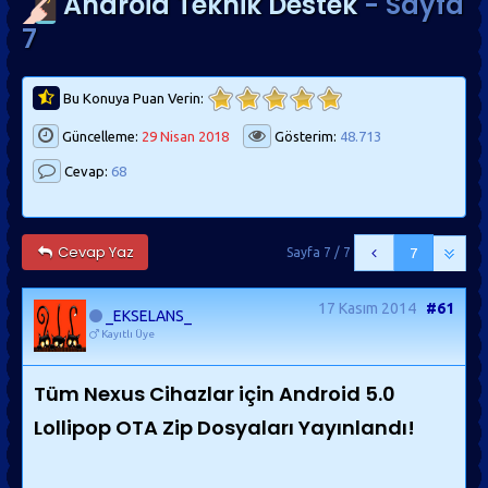
Android Teknik Destek
- Sayfa
7
Bu Konuya Puan Verin:
Güncelleme:
29 Nisan 2018
Gösterim:
48.713
Cevap:
68
Cevap Yaz
Sayfa 7 / 7
7
17 Kasım 2014
#61
_EKSELANS_
Kayıtlı Üye
Tüm Nexus Cihazlar için Android 5.0
Lollipop OTA Zip Dosyaları Yayınlandı!