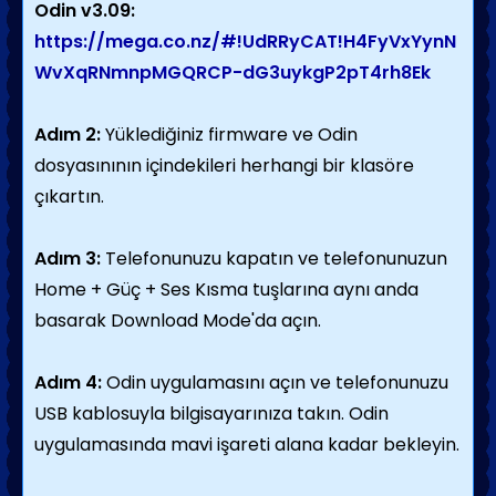
Odin v3.09:
https://mega.co.nz/#!UdRRyCAT!H4FyVxYynN
WvXqRNmnpMGQRCP-dG3uykgP2pT4rh8Ek
Adım 2:
Yüklediğiniz firmware ve Odin
dosyasınının içindekileri herhangi bir klasöre
çıkartın.
Adım 3:
Telefonunuzu kapatın ve telefonunuzun
Home + Güç + Ses Kısma tuşlarına aynı anda
basarak Download Mode'da açın.
Adım 4:
Odin uygulamasını açın ve telefonunuzu
USB kablosuyla bilgisayarınıza takın. Odin
uygulamasında mavi işareti alana kadar bekleyin.