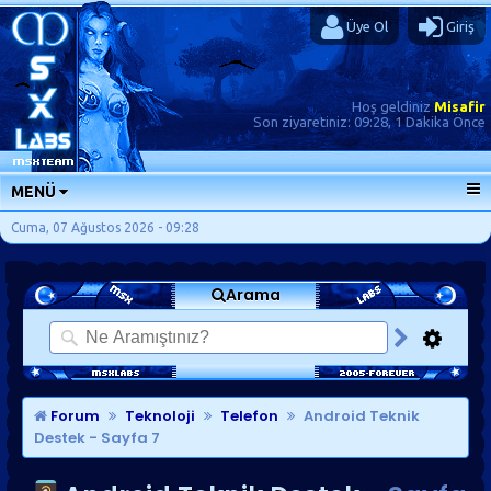
Üye Ol
Giriş
Hoş geldiniz
Misafir
Son ziyaretiniz:
09:28, 1 Dakika Önce
MENÜ
ANA SAYFA
Cuma, 07 Ağustos 2026 - 09:28
FORUMLAR
Arama
SORU-CEVAP
GÜNLÜKLER
SON MESAJLAR
KISAYOLLAR
Forum
Teknoloji
Telefon
Android Teknik
Destek
- Sayfa 7