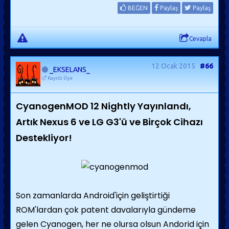
BEĞEN
Paylaş
Paylaş
Cevapla
12 Ocak 2015
#66
_EKSELANS_
Kayıtlı Üye
CyanogenMOD 12 Nightly Yayınlandı,
Artık Nexus 6 ve LG G3'ü ve Birçok Cihazı
Destekliyor!
Son zamanlarda Android'için geliştirtiği
ROM'lardan çok patent davalarıyla gündeme
gelen Cyanogen, her ne olursa olsun Andorid için