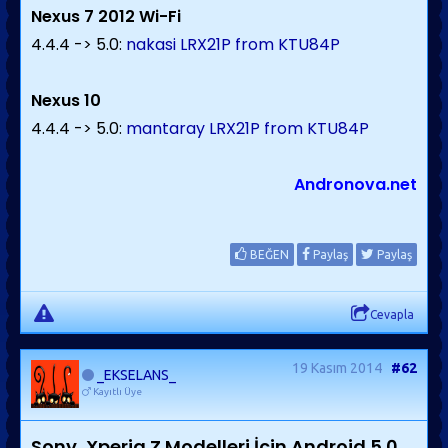
Nexus 7 2012 Wi-Fi
4.4.4 -> 5.0:
nakasi LRX21P from KTU84P
Nexus 10
4.4.4 -> 5.0:
mantaray LRX21P from KTU84P
Andronova.net
BEĞEN
Paylaş
Paylaş
Cevapla
19 Kasım 2014
#62
_EKSELANS_
Kayıtlı Üye
Sony, Xperia Z Modelleri İçin Android 5.0