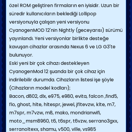
özel ROM geliştiren firmaların en iyisidir. Uzun bir
süredir kullanıcıların beklediği Lollipop
versiyonuyla çalışan yeni versiyonu
CyanogenMOD 12'nin Nightly (geceyarısı) sürümü
yayınlandı. Yeni versiyonlar birlikte desteğe
kavuşan cihazlar arasında Nexus 6 ve LG G3'te
bulunuyor.
Eski yeni bir çok cihazı destekleyen
CyanogenMod 12 şuanda bir çok cihaz için
indirilebilir durumda. Cihazların listesi işe şöyle
(Cihazların model kodları);
Bacon, d802, dlx, e975, e980, evita, falcon ,find5,
flo, ghost, hlte, hltespr, jewel, jfltevzw, klte, m7,
m7spr, m7vzw, m8, mako, mondrianwifi,
moto_msm8960, t6, t6spr, t6vzw, serrano3gxx,
serranoltexx, shamu, v500, ville, vs985