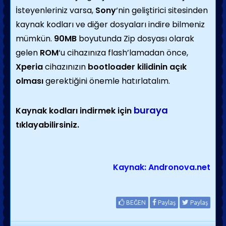
İsteyenleriniz varsa,
Sony
‘nin geliştirici sitesinden
kaynak kodları ve diğer dosyaları indire bilmeniz
mümkün.
90MB
boyutunda Zip dosyası olarak
gelen
ROM
‘u cihazınıza flash’lamadan önce,
Xperia
cihazınızın
bootloader kilidinin açık
olması
gerektiğini önemle hatırlatalım.
buraya
Kaynak kodları indirmek için
tıklayabilirsiniz.
Kaynak: Andronova.net
BEĞEN
Paylaş
Paylaş