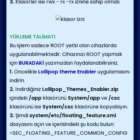
3.
Klasörler ise rwx - rx -rx iznine sahip olmalı.
YÜKLEME TALİMATI
Bu işlem sadece ROOT yetki olan cihazlarda
uygulanabilmektedir. Cihazınızı ROOT yapmak
için
BURADAKİ
yazımızdan faydalanabilirsiniz.
1.
Öncelikle
Lollipop theme Enabler
uygulamasını
indirin.
2.
İndirdiğiniz
Lollipop_Themes_Enabler.zip
içindeki
/app
klasörünü
System/app
ve
/csc
klasörünü ise
System/csc
klasörüne kopyalayın.
3.
Şimdi
system/etc/floating_feature.xml
dosyasını açın ve içerisindeki şu kodu bulun:
<SEC_FLOATING_FEATURE_COMMON_CONFIG