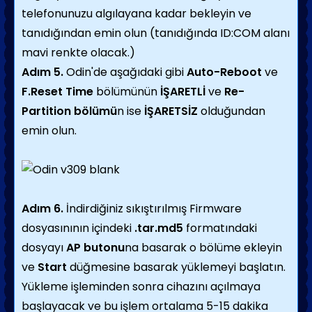
telefonunuzu algılayana kadar bekleyin ve
tanıdığından emin olun (tanıdığında ID:COM alanı
mavi renkte olacak.)
Adım 5.
Odin'de aşağıdaki gibi
Auto-Reboot
ve
F.Reset Time
bölümünün
İŞARETLİ
ve
Re-
Partition bölümü
n ise
İŞARETSİZ
olduğundan
emin olun.
Adım 6.
İndirdiğiniz sıkıştırılmış Firmware
dosyasınının içindeki
.tar.md5
formatındaki
dosyayı
AP butonu
na basarak o bölüme ekleyin
ve
Start
düğmesine basarak yüklemeyi başlatın.
Yükleme işleminden sonra cihazını açılmaya
başlayacak ve bu işlem ortalama 5-15 dakika