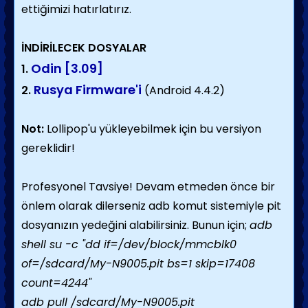
ettiğimizi hatırlatırız.
İNDİRİLECEK DOSYALAR
Odin [3.09]
1.
Rusya Firmware'i
2.
(Android 4.4.2)
Not:
Lollipop'u yükleyebilmek için bu versiyon
gereklidir!
Profesyonel Tavsiye! Devam etmeden önce bir
önlem olarak dilerseniz adb komut sistemiyle pit
dosyanızın yedeğini alabilirsiniz. Bunun için;
adb
shell su -c "dd if=/dev/block/mmcblk0
of=/sdcard/My-N9005.pit bs=1 skip=17408
count=4244"
adb pull /sdcard/My-N9005.pit