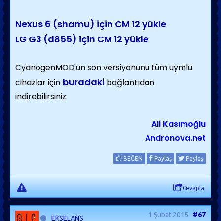
Nexus 6 (shamu) için CM 12 yükle
LG G3 (d855) için CM 12 yükle
CyanogenMOD'un son versiyonunu tüm uymlu
buradaki
cihazlar için
bağlantıdan
indirebilirsiniz.
Ali Kasımoğlu
Andronova.net
BEĞEN
Paylaş
Paylaş
Cevapla
1 Şubat 2015
#67
_EKSELANS_