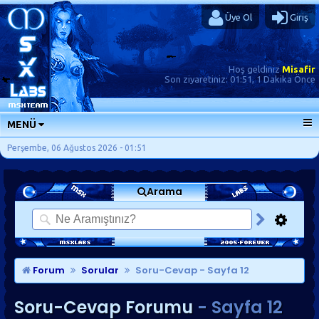
Üye Ol
Giriş
Hoş geldiniz
Misafir
Son ziyaretiniz:
01:51, 1 Dakika Önce
MENÜ
ANA SAYFA
Perşembe, 06 Ağustos 2026 - 01:51
FORUMLAR
Arama
SORU-CEVAP
GÜNLÜKLER
SON MESAJLAR
KISAYOLLAR
Forum
Sorular
Soru-Cevap
- Sayfa 12
Soru-Cevap Forumu
- Sayfa 12