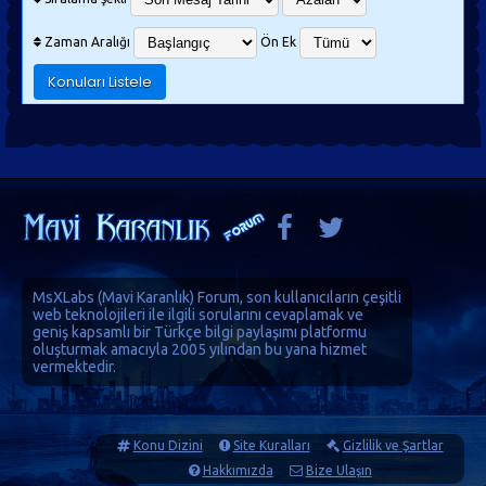
Zaman Aralığı
Ön Ek
MsXLabs (
Mavi Karanlık
)
Forum
, son kullanıcıların çeşitli
web teknolojileri ile ilgili sorularını cevaplamak ve
geniş kapsamlı bir Türkçe bilgi paylaşımı platformu
oluşturmak amacıyla 2005 yılından bu yana hizmet
vermektedir.
Konu Dizini
Site Kuralları
Gizlilik ve Şartlar
Hakkımızda
Bize Ulaşın