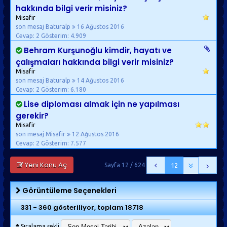
hakkında bilgi verir misiniz?
Misafir
son mesaj Baturalp
16 Ağustos 2016
Cevap: 2
Gösterim: 4.909
Behram Kurşunoğlu kimdir, hayatı ve
çalışmaları hakkında bilgi verir misiniz?
Misafir
son mesaj Baturalp
14 Ağustos 2016
Cevap: 2
Gösterim: 6.180
Lise diploması almak için ne yapılması
gerekir?
Misafir
son mesaj Misafir
12 Ağustos 2016
Cevap: 2
Gösterim: 7.577
Yeni Konu Aç
Sayfa 12 / 624
12
Görüntüleme Seçenekleri
331 - 360 gösteriliyor, toplam 18718
Sıralama şekli