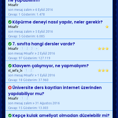
ne yapabilirim?
Misafir
son mesaj zalım
6 Eylül 2016
Cevap: 1
Gösterim: 1.478
Köpürme deneyi nasıl yapılır, neler gerekir?
Misafir
son mesaj zalım
5 Eylül 2016
Cevap: 5
Gösterim: 6.085
7. sınıfta hangi dersler vardır?
1
2
3
»
Misafir
son mesaj Misafir
2 Eylül 2016
Cevap: 97
Gösterim: 127.119
Klavyem çalışmıyor, ne yapmalıyım?
1
2
xl_sefa_lx
son mesaj Misafir
1 Eylül 2016
Cevap: 18
Gösterim: 37.960
Üniversite ders kayıtları internet üzerinden
yapılabiliyor mu?
1
2
Misafir
son mesaj zalım
31 Ağustos 2016
Cevap: 15
Gösterim: 13.003
Kepçe kulak ameliyat olmadan düzelebilir mi?