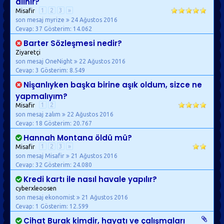
alınır?
1
2
3
»
Misafir
son mesaj myrize
24 Ağustos 2016
Cevap: 37
Gösterim: 14.062
Barter Sözleşmesi nedir?
Ziyaretçi
son mesaj OneNight
22 Ağustos 2016
Cevap: 3
Gösterim: 8.549
Nişanlıyken başka birine aşık oldum, sizce ne
yapmalıyım?
1
2
Misafir
son mesaj zalım
22 Ağustos 2016
Cevap: 18
Gösterim: 20.767
Hannah Montana öldü mü?
1
2
3
»
Misafir
son mesaj Misafir
21 Ağustos 2016
Cevap: 32
Gösterim: 24.080
Kredi kartı ile nasıl havale yapılır?
cyberxleoosen
son mesaj ekonomist
21 Ağustos 2016
Cevap: 1
Gösterim: 12.599
Cihat Burak kimdir, hayatı ve çalışmaları