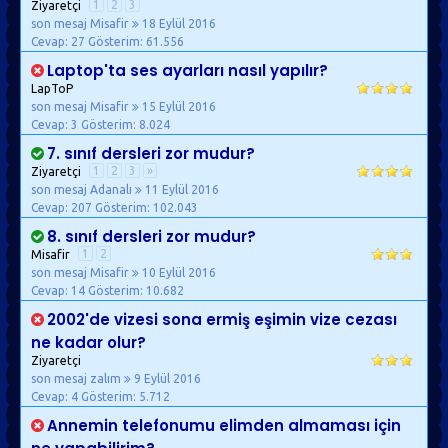
1
2
3
Ziyaretçi
son mesaj Misafir
18 Eylül 2016
Cevap: 27
Gösterim: 61.556
Laptop'ta ses ayarları nasıl yapılır?
LapToP
son mesaj Misafir
15 Eylül 2016
Cevap: 3
Gösterim: 8.024
7. sınıf dersleri zor mudur?
1
2
3
»
Ziyaretçi
son mesaj Adanalı
11 Eylül 2016
Cevap: 207
Gösterim: 102.043
8. sınıf dersleri zor mudur?
1
2
Misafir
son mesaj Misafir
10 Eylül 2016
Cevap: 14
Gösterim: 10.682
2002'de vizesi sona ermiş eşimin vize cezası
ne kadar olur?
Ziyaretçi
son mesaj zalım
9 Eylül 2016
Cevap: 4
Gösterim: 5.712
Annemin telefonumu elimden almaması için