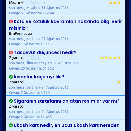
1
2
3
»
MisafirM
son mesaj Misafir
31 Ağustos 2016
Cevap: 61
Gösterim: 112.443
Kötü ve kötülük kavramları hakkında bilgi verir
misiniz?
İlimPeşindeyiz
son mesaj perlina
27 Ağustos 2016
Cevap: 3
Gösterim: 1.635
Tasavvuf düşüncesi nedir?
1
2
3
Ziyaretçi
son mesaj İlimPeşindeyiz
26 Ağustos 2016
Cevap: 20
Gösterim: 61.562
İnsanlar kaça ayrılılır?
Ziyaretçi
son mesaj perlina
24 Ağustos 2016
Cevap: 7
Gösterim: 4.764
Sigaranın zararlarını anlatan resimler var mı?
Ziyaretçi
son mesaj perlina
24 Ağustos 2016
Cevap: 2
Gösterim: 11.465
Ukash kart nedir, en ucuz ukash kart nereden