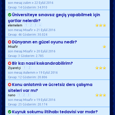
son mesaj zalım
22 Eylül 2016
Cevap: 14
Gösterim: 34.910
Üniversiteye sınavsız geçiş yapabilmek için
şartlar nelerdir?
1
2
3
»
elemelem
son mesaj Misafir
21 Eylül 2016
Cevap: 46
Gösterim: 30.024
Dünyanın en güzel oyunu nedir?
Misafir
son mesaj Misafir
20 Eylül 2016
Cevap: 3
Gösterim: 2.785
Bir kızı nasıl kıskandırabilirim?
1
2
Ziyaretçi
son mesaj Asilemm
19 Eylül 2016
Cevap: 12
Gösterim: 20.806
Konu anlatımlı ve ücretsiz ders çalışma
siteleri var mı?
1
2
3
nano
son mesaj Misafir
19 Eylül 2016
Cevap: 25
Gösterim: 20.174
Kuyruk sokumu iltihabı tedavisi var mıdır?