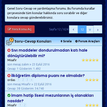
Genel Soru-Cevap ve yardımlaşma forumu. Bu forumda kurallar
çerçevesinde tüm konular hakkında soru sorabilir ve diğer
konulara cevap gönderebilirsiniz.
Yeni Konu Aç
Sayfa 12 / 624
12
Soru-Cevap
Konuları
Sırala
Forum Araçları
Sıvı maddeler dondurulmadan katı hale
dönüştürülebilir mi?
Misafir
son mesaj zalım
23 Eylül 2016
Cevap: 1
Gösterim: 1.492
İlköğretim diploma puanı ne olmalıdır?
1
2
3
»
ordas
son mesaj Misafir
22 Eylül 2016
Cevap: 38
Gösterim: 34.740
İmam hatip lisesi mezunlarının iş olanakları
nasıldır?
1
2
Misafir